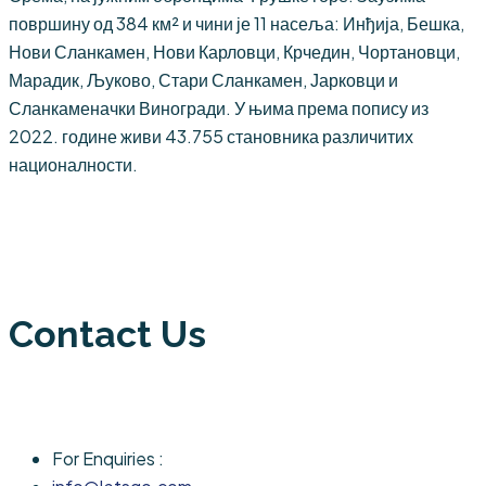
површину од 384 км² и чини је 11 насеља: Инђија, Бешка,
Нови Сланкамен, Нови Карловци, Крчедин, Чортановци,
Марадик, Љуково, Стари Сланкамен, Јарковци и
Сланкаменачки Виногради. У њима према попису из
2022. године живи 43.755 становника различитих
националности.
Contact Us
For Enquiries :