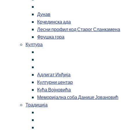
Дунав
Крчединска ада
Лесни профил код Старог Сланкамена
Фрушка гора
Култура
Адлигат Инђија
Културни центар
Кућа Војновића
Меморијална соба Данице Јовановић
Традиција