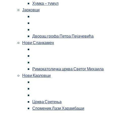
Хумка – тумул
Јарковци
Дворац грофа Петра Пејачевића
Нови Сланкамен
Римокатоличка црква Светог Михаила
Нови Карловци
Црква Сретења
Споменик Лази Харамбаши