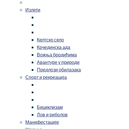
Излети
Келтско село
Крчединска ада
Вожња бродићима
Авантуре у природи
Предлози обилазака
Спорт и рекреација
Бициклизам
Лов и риболов
Манифестације