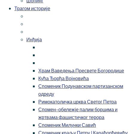
Шопинг
Трагом историје
Инђија
Храм Ваведења Пресвете Богородице
Кућа Ђорђа Војновића
Споменик Подунавском партизанском
одреду
Римокатоличка црква Светог Петра
Спомен-обележје палим борцима и
жртвама фашистичког терора
Споменик Милунки Савић
Споменик краљу Петру I Карађорђевићу