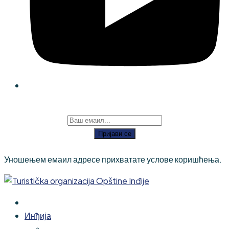
Пријави се
Уношењем емаил адресе прихватате услове коришћења.
Инђија