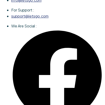
info@letsgo.com
For Support :
support@letsgo.com
We Are Social :