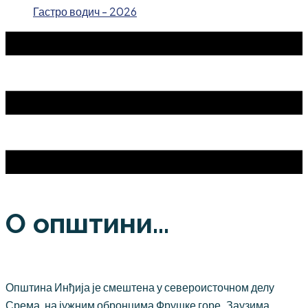
Гастро водич - 2026
О општини...
Општина Инђија је смештена у североисточном делу
Срема, на јужним обронцима Фрушке горе. Заузима