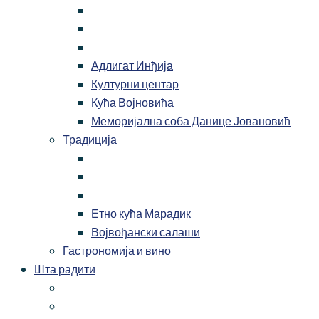
Адлигат Инђија
Културни центар
Кућа Војновића
Меморијална соба Данице Јовановић
Традиција
Етно кућа Марадик
Војвођански салаши
Гастрономија и вино
Шта радити