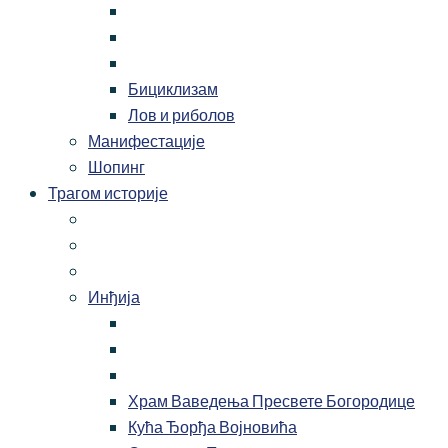
Бициклизам
Лов и риболов
Манифестације
Шопинг
Трагом историје
Инђија
Храм Ваведења Пресвете Богородице
Кућа Ђорђа Војновића