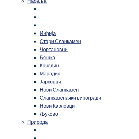
Насеља
Инђија
Стари Сланкамен
Чортановци
Бeшка
Крчедин
Марадик
Јарковци
Нови Сланкамен
Сланкаменачки виногради
Нови Карловци
Љуково
Природа