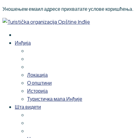
Уношењем емаил адресе прихватате услове коришћења.
Инђија
Локација
О општини
Историја
Туристичка мапа Инђије
Шта видети