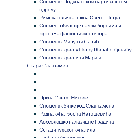
Споменик Подунавском партизанском
одреду
Римокатоличка црква Светог Петра
Спомен-обележје палим борцима и
жртвама фашистичког терора
Споменик Милунки Савић
Споменик краљу Петру I Карађорђевићу
Споменик краљици Марији
Стари Сланкамен
Црква Светог Николе
Споменик битке код Сланкамена
Родна кућа Ђорђа Натошевића
Археолошко налазиште Градина
Остаци турског купатила
Тврђава Акуминкум