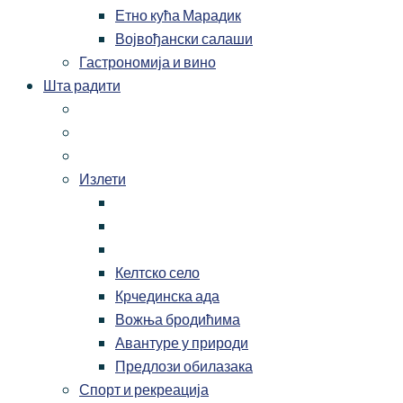
Етно кућа Марадик
Војвођански салаши
Гастрономија и вино
Шта радити
Излети
Келтско село
Крчединска ада
Вожња бродићима
Авантуре у природи
Предлози обилазака
Спорт и рекреација