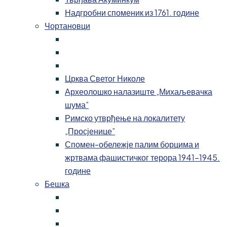
Надгробни споменик из 1761. године
Чортановци
Црква Светог Николе
Археолошко налазиште „Михаљевачка
шума”
Римско утврђење на локалитету
„Просјенице”
Спомен-обележје палим борцима и
жртвама фашистичког терора 1941-1945.
године
Бешка