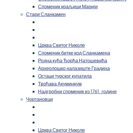
Споменик краљици Марији
Стари Сланкамен
Црква Светог Николе
Споменик битке код Сланкамена
Родна кућа Ђорђа Натошевића
Археолошко налазиште Градина
Остаци турског купатила
Тврђава Акуминкум
Надгробни споменик из 1761. године
Чортановци
Црква Светог Николе