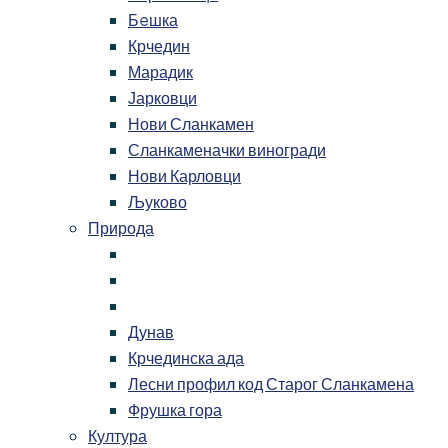
Бeшка
Крчедин
Марадик
Јарковци
Нови Сланкамен
Сланкаменачки виногради
Нови Карловци
Љуково
Природа
Дунав
Крчединска ада
Лесни профил код Старог Сланкамена
Фрушка гора
Култура