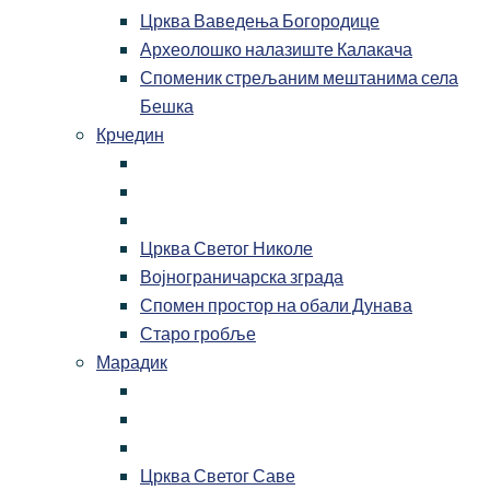
Црква Ваведења Богородице
Археолошко налазиште Калакача
Споменик стрељаним мештанима села
Бешка
Крчедин
Црква Светог Николе
Војнограничарска зграда
Спомен простор на обали Дунава
Старо гробље
Марадик
Црква Светог Саве