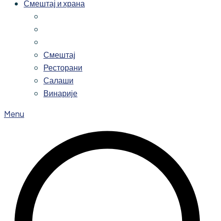
Смештај и храна
Смештај
Ресторани
Салаши
Винарије
Menu