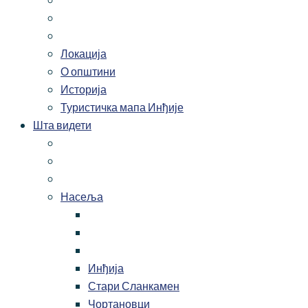
Локација
О општини
Историја
Туристичка мапа Инђије
Шта видети
Насеља
Инђија
Стари Сланкамен
Чортановци