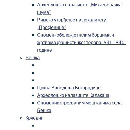
Археолошко налазиште „Михаљевачка
шума”
Римско утврђење на локалитету
„Просјенице”
Спомен-обележје палим борцима и
жртвама фашистичког терора 1941-1945.
године
Бешка
Црква Ваведења Богородице
Археолошко налазиште Калакача
Споменик стрељаним мештанима села
Бешка
Крчедин