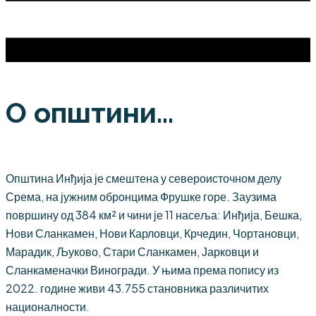
О општини...
Општина Инђија је смештена у североисточном делу
Срема, на јужним обронцима Фрушке горе. Заузима
површину од 384 км² и чини је 11 насеља: Инђија, Бешка,
Нови Сланкамен, Нови Карловци, Крчедин, Чортановци,
Марадик, Љуково, Стари Сланкамен, Јарковци и
Сланкаменачки Виногради. У њима према попису из
2022. године живи 43.755 становника различитих
националности.