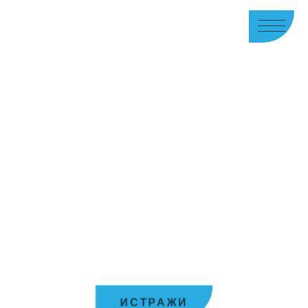
ОПШТИНА ИНЂИЈА
Место где се сусрећу
Дунав и Фрушка гора
Откријте богату историју, природне лепоте,
културу, гастрономију и јединствене излетничке
дестинације општине Инђија.
ИСТРАЖИ