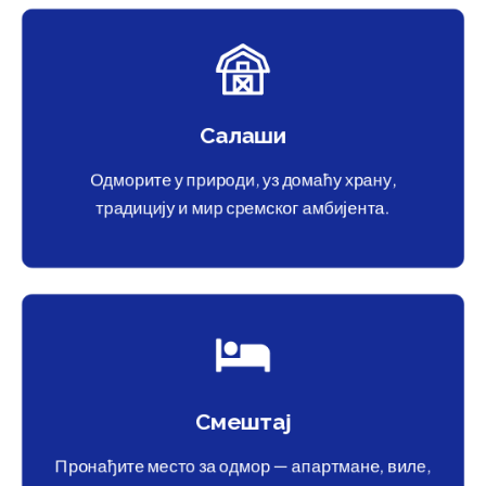
Салаши
Одморите у природи, уз домаћу храну,
традицију и мир сремског амбијента.
Смештај
Пронађите место за одмор — апартмане, виле,