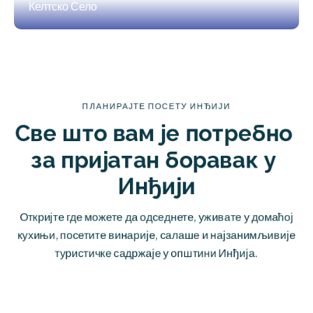
Келтско Село
ПЛАНИРАЈТЕ ПОСЕТУ ИНЂИЈИ
Све што вам је потребно 
за пријатан боравак у 
Инђији
Откријте где можете да одседнете, уживате у домаћој
кухињи, посетите винарије, салаше и најзанимљивије
туристичке садржаје у општини Инђија.