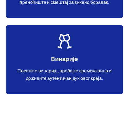
преноћишта и смештај за викенд боравак.
Винарије
Посетите винарије, пробајте сремска вина и
доживите аутентичан дух овог краја.
ШТА КАЖУ ТУРИСТИ КОЈИ СУ ПОСЕТИЛИ ИНЂИЈУ