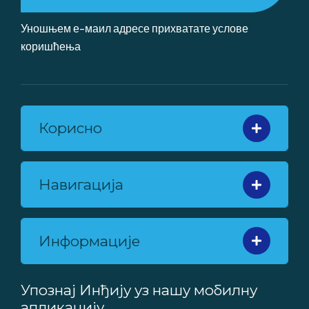
Уношњем е-маил адресе прихватате
услове
коришћења
Корисно
Навигација
Информације
Упознај Инђију уз нашу мобилну
апликацију