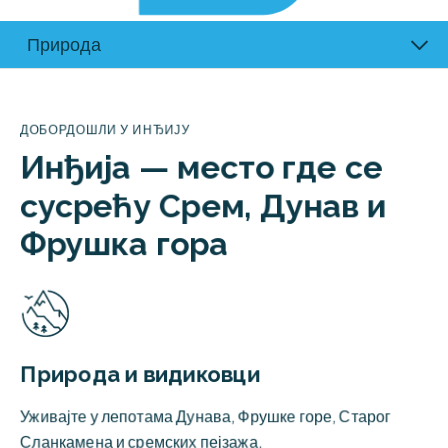
Одмор
Туризам
Гастрономија
Природа
ДОБОРДОШЛИ У ИНЂИЈУ
Инђија — место где се 
сусрећу Срем, Дунав и 
Фрушка гора
Природа и видиковци
Уживајте у лепотама Дунава, Фрушке горе, Старог
Сланкамена и сремских пејзажа.