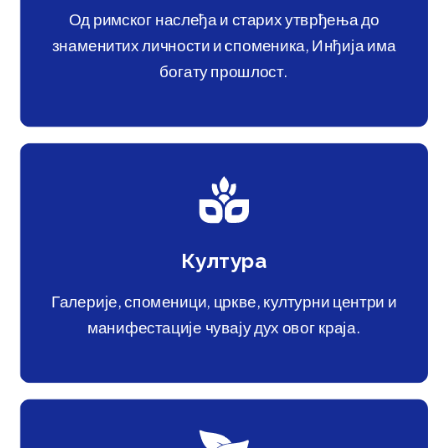
Од римског наслеђа и старих утврђења до
знаменитих личности и споменика, Инђија има
богату прошлост.
Култура
Галерије, споменици, цркве, културни центри и
манифестације чувају дух овог краја.