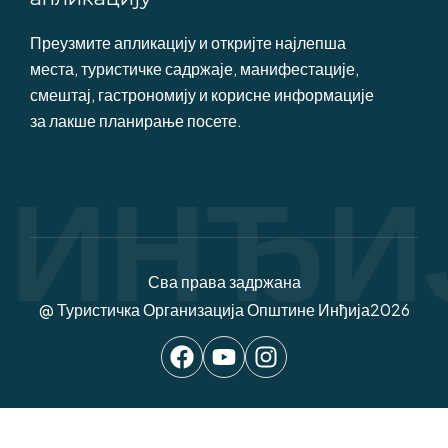
Преузмите апликацију и откријте најлепша
места, туристичке садржаје, манифестације,
смештај, гастрономију и корисне информације
за лакше планирање посете.
ИНЂИ
Сва права задржана
@ Туристичка Организација Општине Инђија
2026