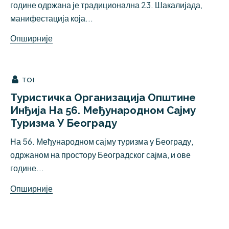
године одржана је традиционална 23. Шакалијада,
манифестација која...
Опширније
TOI
Туристичка Организација Општине
Инђија На 56. Међународном Сајму
Туризма У Београду
На 56. Међународном сајму туризма у Београду,
одржаном на простору Београдског сајма, и ове
године...
Опширније