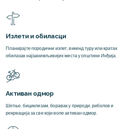
Излети и обиласци
Планирајте породични излет, викенд туру или кратак
обилазак најзанимљивијих места у општини Инђија.
Активан одмор
Шетње, бициклизам, боравак у природи, риболов и
рекреација за све који воле активан одмор.