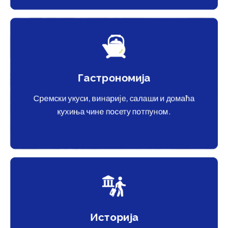
Гастрономија
Сремски укуси, винарије, салаши и домаћа
кухиња чине посету потпуном.
Историја