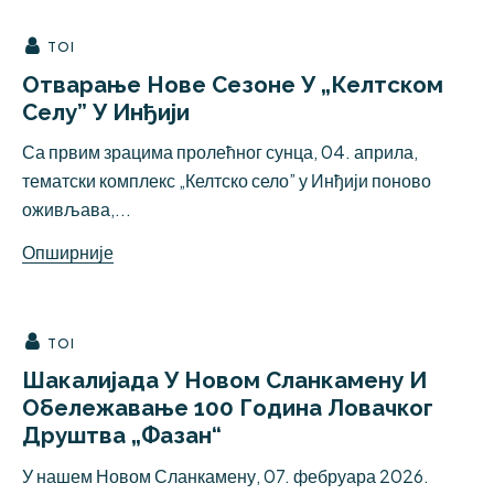
TOI
Отварање Нове Сезоне У „Келтском
Селу” У Инђији
Са првим зрацима пролећног сунца, 04. априла,
тематски комплекс „Келтско село” у Инђији поново
оживљава,...
Опширније
TOI
Шакалијада У Новом Сланкамену И
Обележавање 100 Година Ловачког
Друштва „Фазан“
У нашем Новом Сланкамену, 07. фебруара 2026.