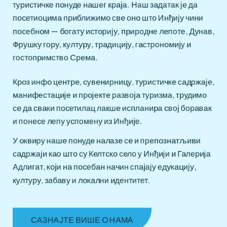
туристичке понуде нашег краја. Наш задатак је да
посетиоцима приближимо све оно што Инђију чини
посебном — богату историју, природне лепоте, Дунав,
Фрушку гору, културу, традицију, гастрономију и
гостопримство Срема.
Кроз инфо центре, сувенирницу, туристичке садржаје,
манифестације и пројекте развоја туризма, трудимо
се да сваки посетилац лакше испланира свој боравак
и понесе лепу успомену из Инђије.
У оквиру наше понуде налазе се и препознатљиви
садржаји као што су Келтско село у Инђији и Галерија
Адлигат, који на посебан начин спајају едукацију,
културу, забаву и локални идентитет.
САЗНАЈТЕ ВИШЕ О НАМА