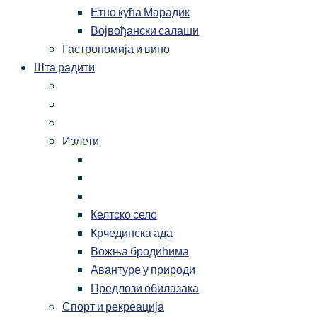
Етно кућа Марадик
Војвођански салаши
Гастрономија и вино
Шта радити
Излети
Келтско село
Крчединска ада
Вожња бродићима
Авантуре у природи
Предлози обилазака
Спорт и рекреација