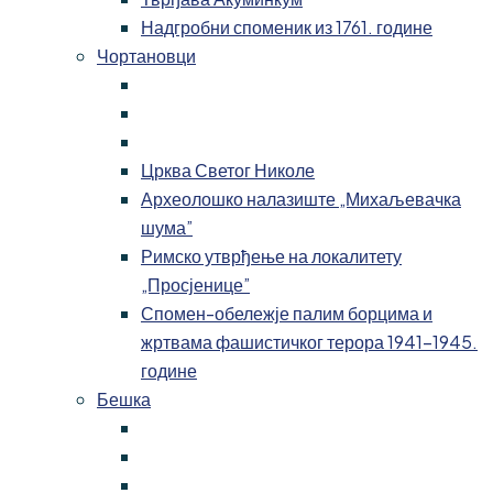
Надгробни споменик из 1761. године
Чортановци
Црква Светог Николе
Археолошко налазиште „Михаљевачка
шума”
Римско утврђење на локалитету
„Просјенице”
Спомен-обележје палим борцима и
жртвама фашистичког терора 1941-1945.
године
Бешка