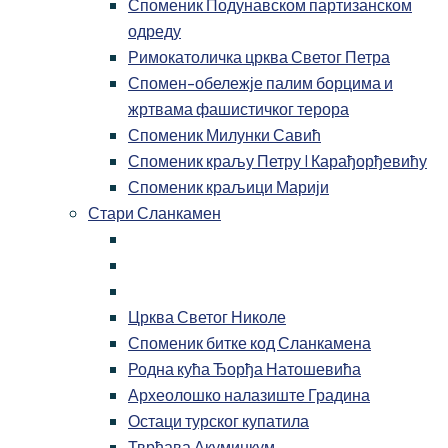
Споменик Подунавском партизанском
одреду
Римокатоличка црква Светог Петра
Спомен-обележје палим борцима и
жртвама фашистичког терора
Споменик Милунки Савић
Споменик краљу Петру I Карађорђевићу
Споменик краљици Марији
Стари Сланкамен
Црква Светог Николе
Споменик битке код Сланкамена
Родна кућа Ђорђа Натошевића
Археолошко налазиште Градина
Остаци турског купатила
Тврђава Акуминкум