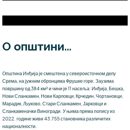
О општини...
Општина Инђија је смештена у североисточном делу
Срема, на јужним обронцима Фрушке горе. Заузима
површину од 384 км² и чини је 11 насеља: Инђија, Бешка,
Нови Сланкамен, Нови Карловци, Крчедин, Чортановци,
Марадик, Љуково, Стари Сланкамен, Јарковци и
Сланкаменачки Виногради. У њима према попису из
2022. године живи 43.755 становника различитих
националности.