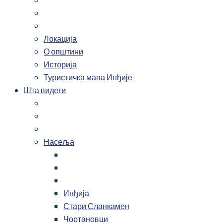
Локација
О општини
Историја
Туристичка мапа Инђије
Шта видети
Насеља
Инђија
Стари Сланкамен
Чортановци