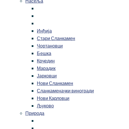
Насеља
Инђија
Стари Сланкамен
Чортановци
Бeшка
Крчедин
Марадик
Јарковци
Нови Сланкамен
Сланкаменачки виногради
Нови Карловци
Љуково
Природа