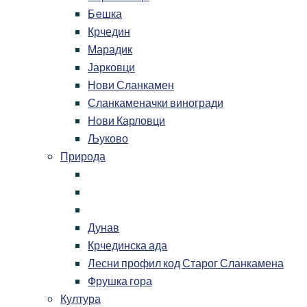
Бeшка
Крчедин
Марадик
Јарковци
Нови Сланкамен
Сланкаменачки виногради
Нови Карловци
Љуково
Природа
Дунав
Крчединска ада
Лесни профил код Старог Сланкамена
Фрушка гора
Култура