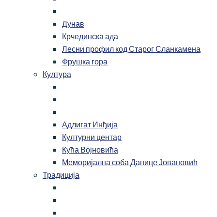
Дунав
Крчединска ада
Лесни профил код Старог Сланкамена
Фрушка гора
Култура
Адлигат Инђија
Културни центар
Кућа Војновића
Меморијална соба Данице Јовановић
Традиција