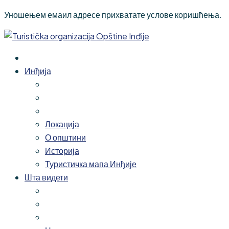
Уношењем емаил адресе прихватате услове коришћења.
Инђија
Локација
О општини
Историја
Туристичка мапа Инђије
Шта видети