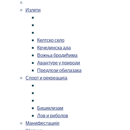
Излети
Келтско село
Крчединска ада
Вожња бродићима
Авантуре у природи
Предлози обилазака
Спорт и рекреација
Бициклизам
Лов и риболов
Манифестације