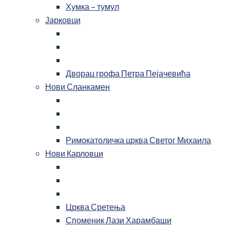
Хумка – тумул
Јарковци
Дворац грофа Петра Пејачевића
Нови Сланкамен
Римокатоличка црква Светог Михаила
Нови Карловци
Црква Сретења
Споменик Лази Харамбаши