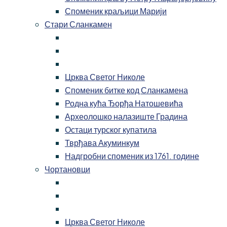
Споменик краљици Марији
Стари Сланкамен
Црква Светог Николе
Споменик битке код Сланкамена
Родна кућа Ђорђа Натошевића
Археолошко налазиште Градина
Остаци турског купатила
Тврђава Акуминкум
Надгробни споменик из 1761. године
Чортановци
Црква Светог Николе