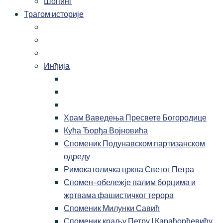
Шопинг
Трагом историје
Инђија
Храм Ваведења Пресвете Богородице
Кућа Ђорђа Војновића
Споменик Подунавском партизанском
одреду
Римокатоличка црква Светог Петра
Спомен-обележје палим борцима и
жртвама фашистичког терора
Споменик Милунки Савић
Споменик краљу Петру I Карађорђевићу