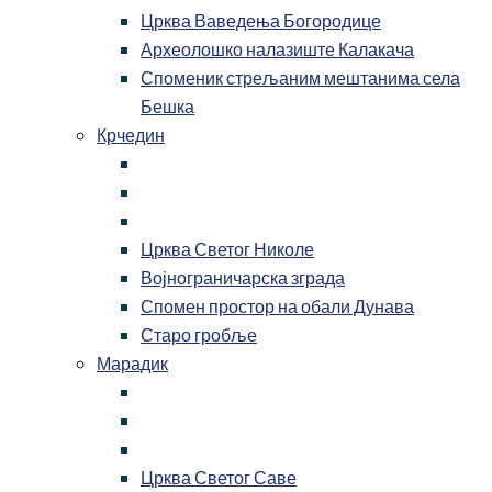
Црква Ваведења Богородице
Археолошко налазиште Калакача
Споменик стрељаним мештанима села
Бешка
Крчедин
Црква Светог Николе
Војнограничарска зграда
Спомен простор на обали Дунава
Старо гробље
Марадик
Црква Светог Саве