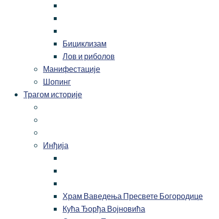
Бициклизам
Лов и риболов
Манифестације
Шопинг
Трагом историје
Инђија
Храм Ваведења Пресвете Богородице
Кућа Ђорђа Војновића