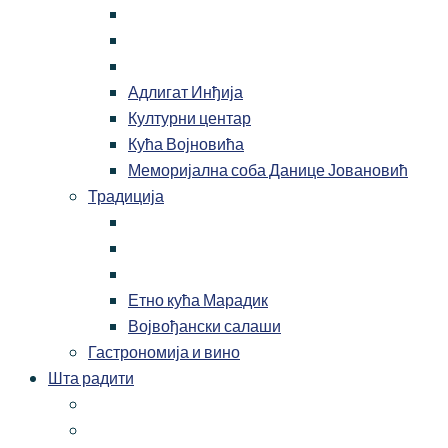
Адлигат Инђија
Културни центар
Кућа Војновића
Меморијална соба Данице Јовановић
Традиција
Етно кућа Марадик
Војвођански салаши
Гастрономија и вино
Шта радити