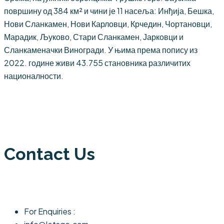
површину од 384 км² и чини је 11 насеља: Инђија, Бешка,
Нови Сланкамен, Нови Карловци, Крчедин, Чортановци,
Марадик, Љуково, Стари Сланкамен, Јарковци и
Сланкаменачки Виногради. У њима према попису из
2022. године живи 43.755 становника различитих
националности.
Contact Us
For Enquiries :