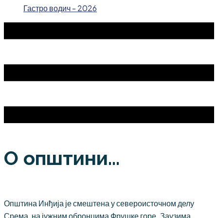
Гастро водич - 2026
О општини...
Општина Инђија је смештена у североисточном делу
Срема, на јужним обронцима Фрушке горе. Заузима