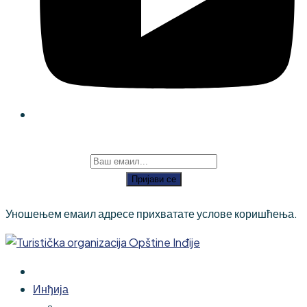
Пријави се
Уношењем емаил адресе прихватате услове коришћења.
Инђија