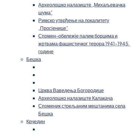
Археолошко налазиште „Михаљевачка
шума”
Римско утврђење на локалитету
„Просјенице”
Спомен-обележје палим борцима и
жртвама фашистичког терора 1941-1945.
године
Бешка
Црква Ваведења Богородице
Археолошко налазиште Калакача
Споменик стрељаним мештанима села
Бешка
Крчедин