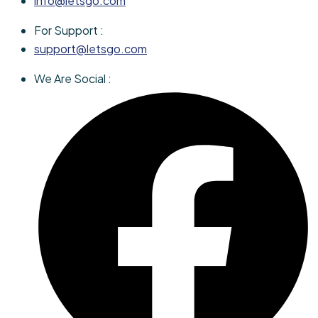
info@letsgo.com
For Support :
support@letsgo.com
We Are Social :