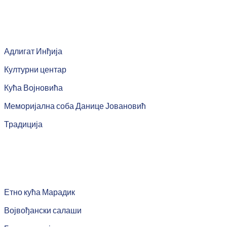
Адлигат Инђија
Културни центар
Кућа Војновића
Меморијална соба Данице Јовановић
Традиција
Етно кућа Марадик
Војвођански салаши