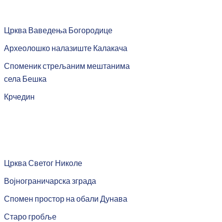
Црква Ваведења Богородице
Археолошко налазиште Калакача
Споменик стрељаним мештанима
села Бешка
Крчедин
Црква Светог Николе
Војнограничарска зграда
Спомен простор на обали Дунава
Старо гробље