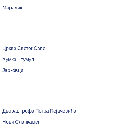
Марадик
Црква Светог Саве
Хумка – тумул
Јарковци
Дворац грофа Петра Пејачевића
Нови Сланкамен