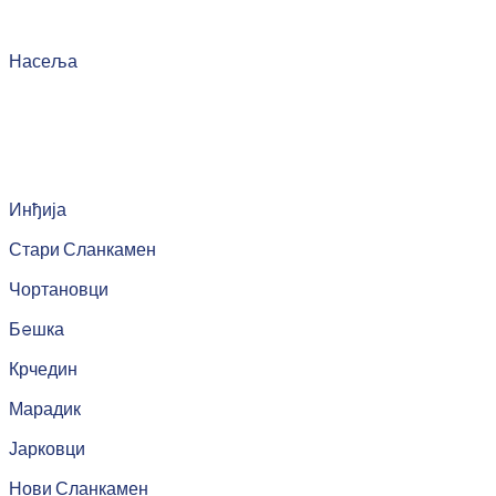
Насеља
Инђија
Стари Сланкамен
Чортановци
Бeшка
Крчедин
Марадик
Јарковци
Нови Сланкамен