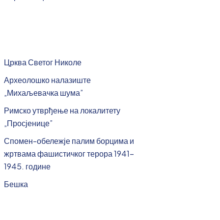
Црква Светог Николе
Археолошко налазиште
„Михаљевачка шума”
Римско утврђење на локалитету
„Просјенице”
Спомен-обележје палим борцима и
жртвама фашистичког терора 1941-
1945. године
Бешка