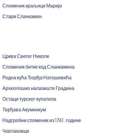
Споменик краљици Марији
Стари Сланкамен
Црква Светог Николе
Споменик битке код Сланкамена
Родна кућа Ђорђа Натошевића
Археолошко налазиште Градина
Остаци турског купатила
Тврђава Акуминкум
Надгробни споменик из 1761. године
Чортановци