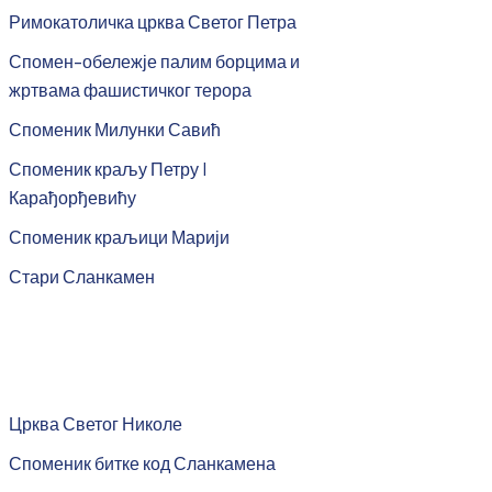
Римокатоличка црква Светог Петра
Спомен-обележје палим борцима и
жртвама фашистичког терора
Споменик Милунки Савић
Споменик краљу Петру I
Карађорђевићу
Споменик краљици Марији
Стари Сланкамен
Црква Светог Николе
Споменик битке код Сланкамена