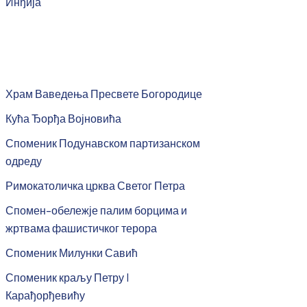
Инђија
Храм Ваведења Пресвете Богородице
Кућа Ђорђа Војновића
Споменик Подунавском партизанском
одреду
Римокатоличка црква Светог Петра
Спомен-обележје палим борцима и
жртвама фашистичког терора
Споменик Милунки Савић
Споменик краљу Петру I
Карађорђевићу