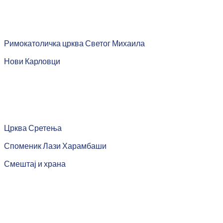
Римокатоличка црква Светог Михаила
Нови Карловци
Црква Сретења
Споменик Лази Харамбаши
Смештај и храна