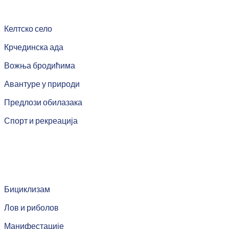
Келтско село
Крчединска ада
Вожња бродићима
Авантуре у природи
Предлози обилазака
Спорт и рекреација
Бициклизам
Лов и риболов
Манифестације