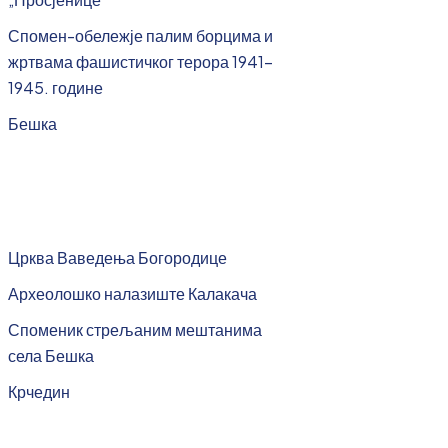
Спомен-обележје палим борцима и
жртвама фашистичког терора 1941-
1945. године
Бешка
Црква Ваведења Богородице
Археолошко налазиште Калакача
Споменик стрељаним мештанима
села Бешка
Крчедин