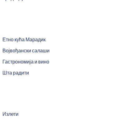
Етно кућа Марадик
Војвођански салаши
Гастрономија и вино
Шта радити
Излети