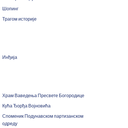
Шопинг
Трагом историје
Инђија
Храм Ваведења Пресвете Богородице
Кућа Ђорђа Војновића
Споменик Подунавском партизанском
одреду