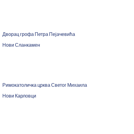
Дворац грофа Петра Пејачевића
Нови Сланкамен
Римокатоличка црква Светог Михаила
Нови Карловци