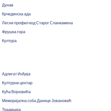
Дунав
Крчединска ада
Лесни профил код Старог Сланкамена
Фрушка гора
Култура
Адлигат Инђија
Културни центар
Кућа Војновића
Меморијална соба Данице Јовановић
Традиција