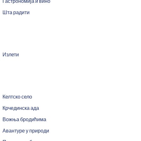
Гастрономија и вино
Шта радити
Излети
Келтско село
Крчединска ада
Вожња бродићима
Авантуре у природи