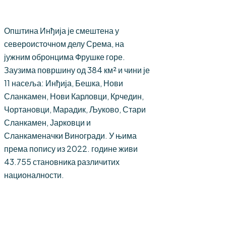
Општина Инђија је смештена у
североисточном делу Срема, на
јужним обронцима Фрушке горе.
Заузима површину од 384 км² и чини је
11 насеља: Инђија, Бешка, Нови
Сланкамен, Нови Карловци, Крчедин,
Чортановци, Марадик, Љуково, Стари
Сланкамен, Јарковци и
Сланкаменачки Виногради. У њима
према попису из 2022. године живи
43.755 становника различитих
националности.