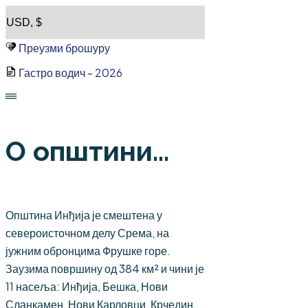
Skip
to
Преузми брошуру
content
Гастро водич - 2026
О општини...
Општина Инђија је смештена у
североисточном делу Срема, на
јужним обронцима Фрушке горе.
Заузима површину од 384 км² и чини је
11 насеља: Инђија, Бешка, Нови
Сланкамен, Нови Карловци, Крчедин,