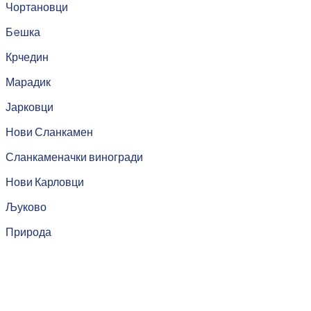
Чортановци
Бeшка
Крчедин
Марадик
Јарковци
Нови Сланкамен
Сланкаменачки виногради
Нови Карловци
Љуково
Природа