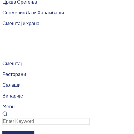
Црква Сретења
Споменик Лази Харамбаши
Смештај и храна
Смештај
Ресторани
Салаши
Винарије
Menu