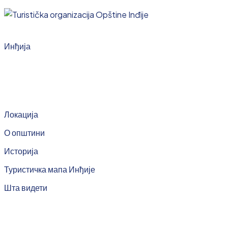
Инђија
Локација
О општини
Историја
Туристичка мапа Инђије
Шта видети