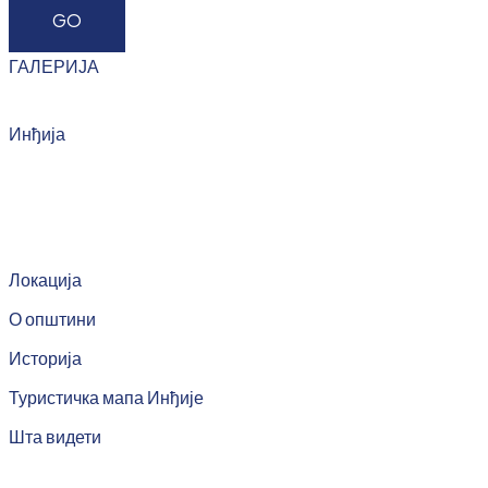
ГАЛЕРИЈА
Инђија
Локација
О општини
Историја
Туристичка мапа Инђије
Шта видети