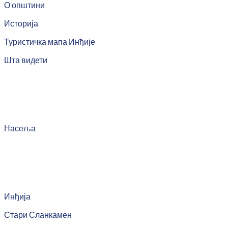
О општини
Историја
Туристичка мапа Инђије
Шта видети
Насеља
Инђија
Стари Сланкамен