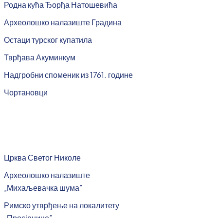
Родна кућа Ђорђа Натошевића
Археолошко налазиште Градина
Остаци турског купатила
Тврђава Акуминкум
Надгробни споменик из 1761. године
Чортановци
Црква Светог Николе
Археолошко налазиште
„Михаљевачка шума”
Римско утврђење на локалитету
„Просјенице”