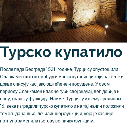
Турско купатило
После пада Београда 1521. године, Турци су опустошили
Сланкамен што потврђују и многи путописци који насеље и
цркве описују као јако оштећене и порушене. У овом
периоду Сланкамен ипак не губи свој значај, већ добија и
нову, градску функцију. Наиме, Турци су у њему средином
16. века изградили турско купатило и на тај начин положили
темељ данашњој лечилишној функцији, која је касније
потпуно заменила његову војничку функцију.