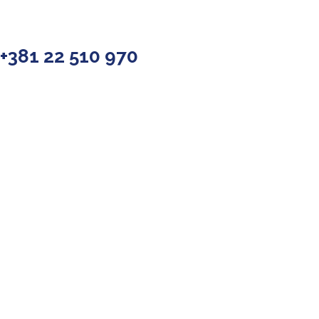
+381 22 510 970
Упознај Инђију уз нашу мобилну
апликацију
Преузмите апликацију и откријте најлепша места,
туристичке садржаје, манифестације, смештај, гастрономију
и корисне информације за лакше планирање посете.
ИНЂИЈА
Сва права задржана
@ Туристичка Организација Општине Инђија
2026