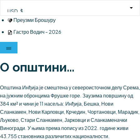
Skip
to
content
Преузми Брошуру
Гастро Водич - 2026
О општини...
Општина Инђија је смештена у североисточном делу Срема,
на јужним обронцима Фрушке горе. Заузима површину од
384 км² и чини је 11 насеља: Инђија, Бешка, Нови
Сланкамен, Нови Карловци, Крчедин, Чортановци, Марадик,
Љуково, Стари Сланкамен, Јарковци и Сланкаменачки
Виногради. У њима према попису из 2022. године живи
43.755 становника различитих националности.