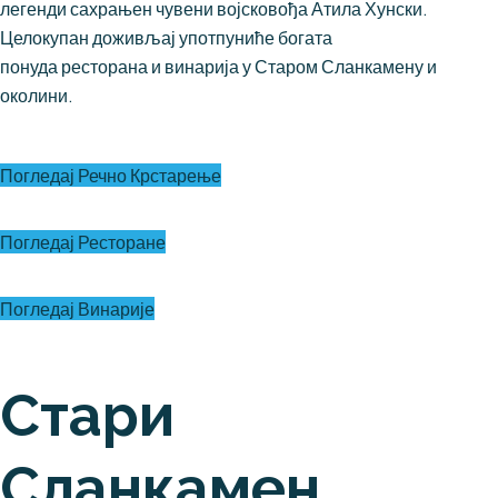
легенди сахрањен чувени војсковођа Атила Хунски.
Целокупан доживљај употпуниће богата
понуда ресторана и винарија у Старом Сланкамену и
околини.
Погледај Речно Крстарење
Погледај Ресторане
Погледај Винарије
Стари
Сланкамен,