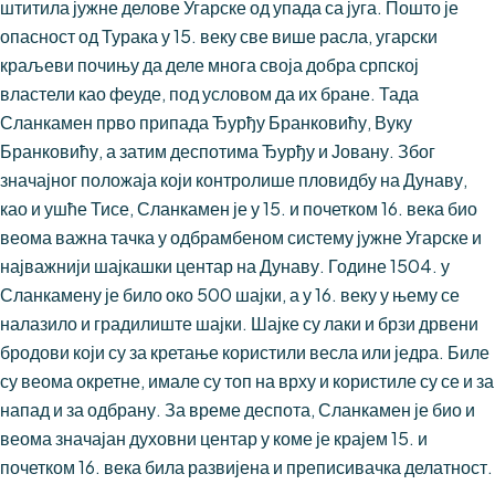
штитила јужне делове Угарске од упада са југа. Пошто је
опасност од Турака у 15. веку све више расла, угарски
краљеви почињу да деле многа своја добра српској
властели као феуде, под условом да их бране. Тада
Сланкамен прво припада Ђурђу Бранковићу, Вуку
Бранковићу, а затим деспотима Ђурђу и Јовану. Због
значајног положаја који контролише пловидбу на Дунаву,
као и ушће Тисе, Сланкамен је у 15. и почетком 16. века био
веома важна тачка у одбрамбеном систему јужне Угарске и
најважнији шајкашки центар на Дунаву. Године 1504. у
Сланкамену је било око 500 шајки, а у 16. веку у њему се
налазило и градилиште шајки. Шајке су лаки и брзи дрвени
бродови који су за кретање користили весла или једра. Биле
су веома окретне, имале су топ на врху и користиле су се и за
напад и за одбрану. За време деспота, Сланкамен је био и
веома значајан духовни центар у коме је крајем 15. и
почетком 16. века била развијена и преписивачка делатност.