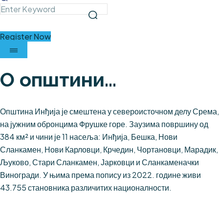
Register Now
О општини...
Општина Инђија је смештена у североисточном делу Срема,
на јужним обронцима Фрушке горе. Заузима површину од
384 км² и чини је 11 насеља: Инђија, Бешка, Нови
Сланкамен, Нови Карловци, Крчедин, Чортановци, Марадик,
Љуково, Стари Сланкамен, Јарковци и Сланкаменачки
Виногради. У њима према попису из 2022. године живи
43.755 становника различитих националности.