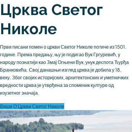
Црква Светог
Николе
Први писани помен о цркви Светог Николе потиче из 1501.
године. Према предању, њу је подигао Вук Гргуревић, у
народу познатији као Змај Огњени Вук, унук деспота Ђурђа
Бранковића. Свој данашњи изглед црква је добила у 18.
веку. Због својих историјских, архитектонских и уметничких
вредности црква је утврђена за споменик културе од
изузетног значаја.
Више О Цркви Светог Николе