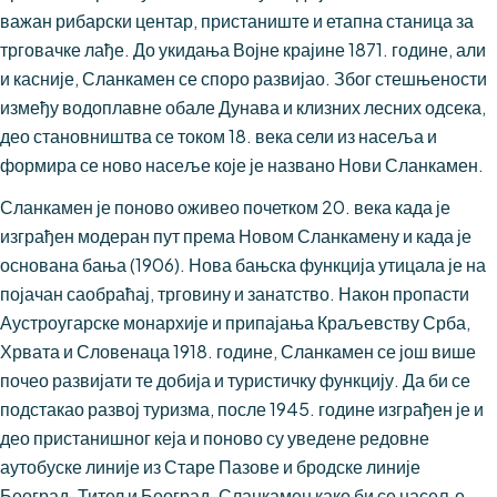
важан рибарски центар, пристаниште и етапна станица за
трговачке лађе. До укидања Војне крајине 1871. године, али
и касније, Сланкамен се споро развијао. Због стешњености
између водоплавне обале Дунава и клизних лесних одсека,
део становништва се током 18. века сели из насеља и
формира се ново насеље које је названо Нови Сланкамен.
Сланкамен је поново оживео почетком 20. века када је
изграђен модеран пут према Новом Сланкамену и када је
основана бања (1906). Нова бањска функција утицала је на
појачан саобраћај, трговину и занатство. Након пропасти
Аустроугарске монархије и припајања Краљевству Срба,
Хрвата и Словенаца 1918. године, Сланкамен се још више
почео развијати те добија и туристичку функцију. Да би се
подстакао развој туризма, после 1945. године изграђен је и
део пристанишног кеја и поново су уведене редовне
аутобуске линије из Старе Пазове и бродске линије
Београд-Тител и Београд-Сланкамен како би се насеље