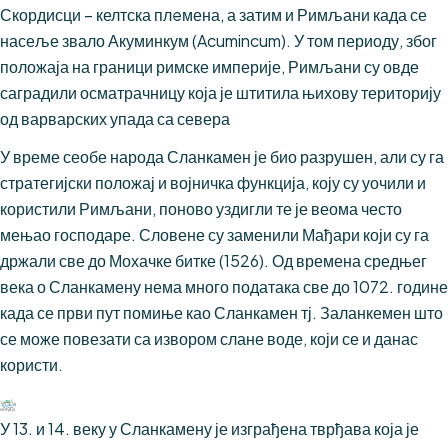
Скордисци – келтска плeмена, а затим и Римљани када се
насеље звало Акуминкум (Acumincum). У том периоду, због
положаја на граници римске империје, Римљани су овде
саградили осматрачницу која је штитила њихову територију
од варварских упада са севера
У време сеобе народа Сланкамен је био разрушен, али су га
стратегијски положај и војничка функција, коју су уочили и
користили Римљани, поново уздигли те је веома често
мењао господаре. Словене су заменили Мађари који су га
држали све до Мохачке битке (1526). Од времена средњег
века о Сланкамену нема много података све до 1072. године
када се први пут помиње као Сланкамен тј. Заланкемен што
се може повезати са извором слане воде, који се и данас
користи.
У 13. и 14. веку у Сланкамену је изграђена тврђава која је