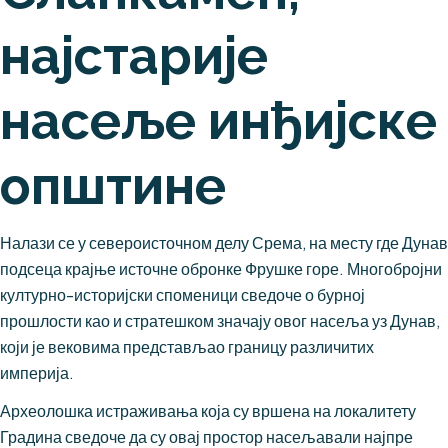
најстарије
насеље инђијске
општине
Налази се у североисточном делу Срема, на месту где Дунав
подсеца крајње источне обронке Фрушке горе. Многобројни
културно-историјски споменици сведоче о бурној
прошлости као и стратешком значају овог насеља уз Дунав,
који је вековима представљао границу различитих
империја.
Археолошка истраживања која су вршена на локалитету
Градина сведоче да су овај простор насељавали најпре