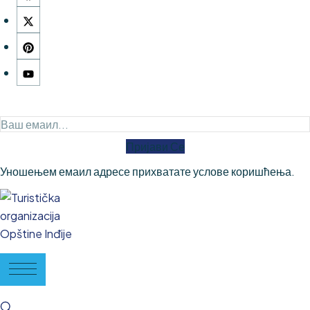
Пријави Се
Уношењем емаил адресе прихватате услове коришћења.