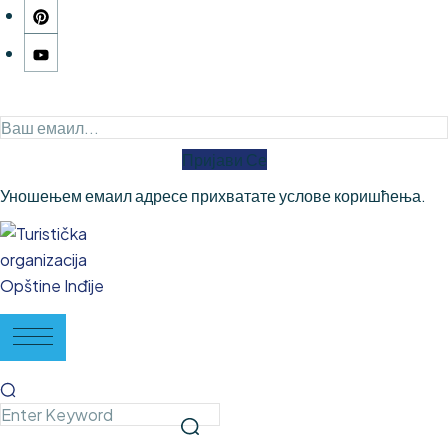
Пријави Се
Уношењем емаил адресе прихватате услове коришћења.