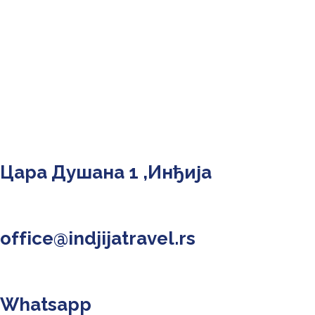
Туристичка мапа
Келтско село
Информације
Цара Душана 1 ,Инђија
office@indjijatravel.rs
Whatsapp