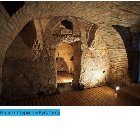
Више О Турксом Купатилу
Стари Сланкамен