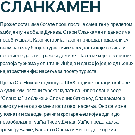
СЛАНКАМЕН
Прожет остацима богате прошлости, а смештен у прелепом
амбијенту на обали Дунава, Стари Сланкамен и данас има
посебну драж. Како историја, тако и природа, подарили су
овом насељу бројне туристичке вредности које позивају
посетиоце да га истраже и доживе. Насеље које је зачетник
развоја туризма у општини Инђија и данас је једно од њених
најатрактивнијих насеља за посету туриста.
Црква Св. Николе подигнута 1468. године, остаци тврђаве
Акуминкум, остаци турског купатила, извор слане воде
“Сланача” и оближњи Споменик битке код Сланакамена
само су неке од знаменитости овог насеља. Оно се може
упознати и са воде, речним крстарењем које води и до
незаобилазног ушћа Тисе у Дунав. Ушће представља
тромеђу Бачке, Баната и Срема и место где је према