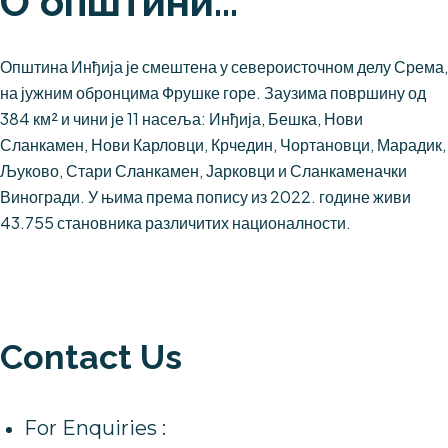
О општини...
Општина Инђија је смештена у североисточном делу Срема,
на јужним обронцима Фрушке горе. Заузима површину од
384 км² и чини је 11 насеља: Инђија, Бешка, Нови
Сланкамен, Нови Карловци, Крчедин, Чортановци, Марадик,
Љуково, Стари Сланкамен, Јарковци и Сланкаменачки
Виногради. У њима према попису из 2022. године живи
43.755 становника различитих националности.
Contact Us
For Enquiries :