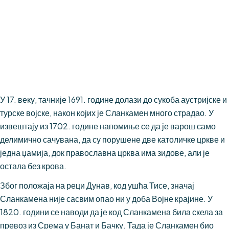
Нововековна
историја Старог
Сланкамена
У 17. веку, тачније 1691. године долази до сукоба аустријске и
турске војске, након којих је Сланкамен много страдао. У
извештају из 1702. године напомиње се да је варош само
делимично сачувана, да су порушене две католичке цркве и
једна џамија, док православна црква има зидове, али је
остала без крова.
Због положаја на реци Дунав, код ушћа Тисе, значај
Сланкамена није сасвим опао ни у доба Војне крајине. У
1820. години се наводи да је код Сланкамена била скела за
превоз из Срема у Банат и Бачку. Тада је Сланкамен био