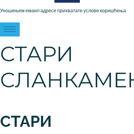
Уношењем емаил адресе прихватате услове коришћења.
СТАРИ
СЛАНКАМЕ
СТАРИ