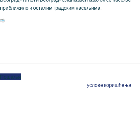
приближило и осталим градским насељима.
Наш електронски билтен
Пријавите се на наш
електронски билтен
Пошаљи
Уношњем е-маил адресе прихватате
услове коришћења
Корисно
О нама
Јавни позиви и документа