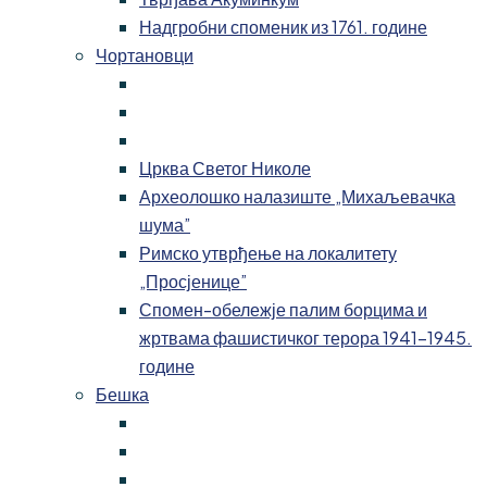
Надгробни споменик из 1761. године
Чортановци
Црква Светог Николе
Археолошко налазиште „Михаљевачка
шума”
Римско утврђење на локалитету
„Просјенице”
Спомен-обележје палим борцима и
жртвама фашистичког терора 1941-1945.
године
Бешка