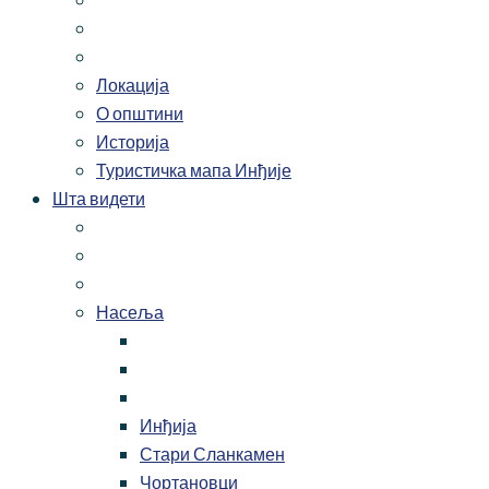
Локација
О општини
Историја
Туристичка мапа Инђије
Шта видети
Насеља
Инђија
Стари Сланкамен
Чортановци