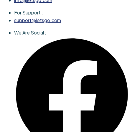
info@letsgo.com
For Support :
support@letsgo.com
We Are Social :