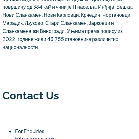
површину од 384 км² и чини је 11 насеља: Инђија, Бешка,
Нови Сланкамен, Нови Карловци, Крчедин, Чортановци,
Марадик, Љуково, Стари Сланкамен, Јарковци и
Сланкаменачки Виногради. У њима према попису из
2022. године живи 43.755 становника различитих
националности.
Contact Us
For Enquiries :