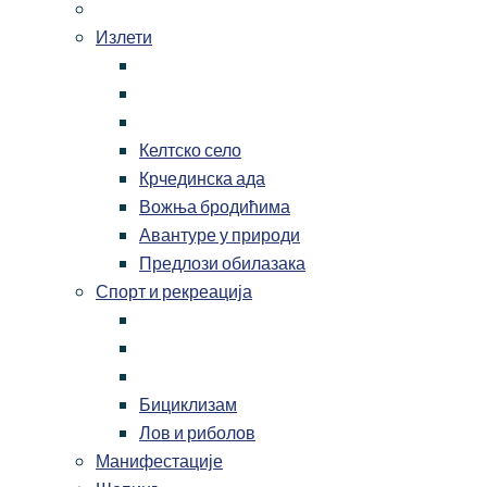
Излети
Келтско село
Крчединска ада
Вожња бродићима
Авантуре у природи
Предлози обилазака
Спорт и рекреација
Бициклизам
Лов и риболов
Манифестације