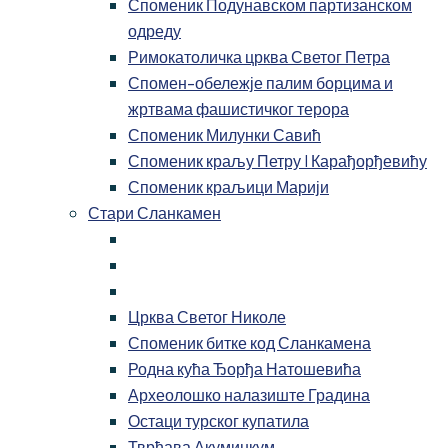
Споменик Подунавском партизанском
одреду
Римокатоличка црква Светог Петра
Спомен-обележје палим борцима и
жртвама фашистичког терора
Споменик Милунки Савић
Споменик краљу Петру I Карађорђевићу
Споменик краљици Марији
Стари Сланкамен
Црква Светог Николе
Споменик битке код Сланкамена
Родна кућа Ђорђа Натошевића
Археолошко налазиште Градина
Остаци турског купатила
Тврђава Акуминкум