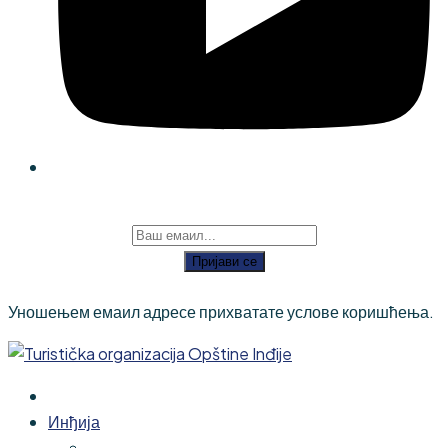
Пријави се
Уношењем емаил адресе прихватате услове коришћења.
Инђија