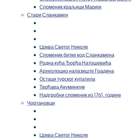
Споменик краљици Марији
Стари Сланкамен
Црква Светог Николе
Споменик битке код Сланкамена
Родна кућа Ђорђа Натошевића
Археолошко налазиште Градина
Остаци турског купатила
Тврђава Акуминкум
Надгробни споменик из 1761. године
Чортановци
Црква Светог Николе