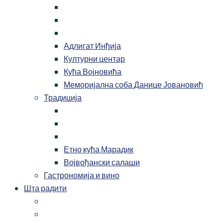
Адлигат Инђија
Културни центар
Кућа Војновића
Меморијална соба Данице Јовановић
Традиција
Етно кућа Марадик
Војвођански салаши
Гастрономија и вино
Шта радити