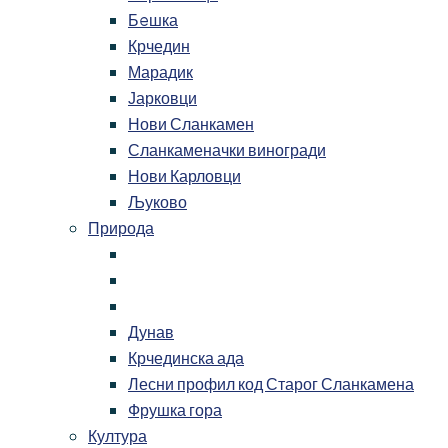
Бeшка
Крчедин
Марадик
Јарковци
Нови Сланкамен
Сланкаменачки виногради
Нови Карловци
Љуково
Природа
Дунав
Крчединска ада
Лесни профил код Старог Сланкамена
Фрушка гора
Култура