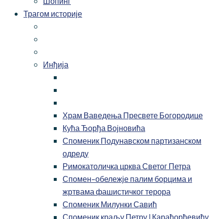
Шопинг
Трагом историје
Инђија
Храм Ваведења Пресвете Богородице
Кућа Ђорђа Војновића
Споменик Подунавском партизанском
одреду
Римокатоличка црква Светог Петра
Спомен-обележје палим борцима и
жртвама фашистичког терора
Споменик Милунки Савић
Споменик краљу Петру I Карађорђевићу