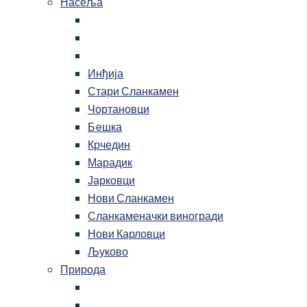
Насеља
Инђија
Стари Сланкамен
Чортановци
Бeшка
Крчедин
Марадик
Јарковци
Нови Сланкамен
Сланкаменачки виногради
Нови Карловци
Љуково
Природа