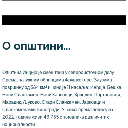
О општини...
Општина Инђија је смештена у североисточном делу
Срема, на јужним обронцима Фрушке горе. Заузима
површину од 384 км² и чини је 11 насеља: Инђија, Бешка,
Нови Сланкамен, Нови Карловци, Крчедин, Чортановци,
Марадик, Љуково, Стари Сланкамен, Јарковци и
Сланкаменачки Виногради. У њима према попису из
2022. године живи 43.755 становника различитих
националности.