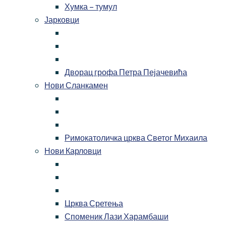
Хумка – тумул
Јарковци
Дворац грофа Петра Пејачевића
Нови Сланкамен
Римокатоличка црква Светог Михаила
Нови Карловци
Црква Сретења
Споменик Лази Харамбаши