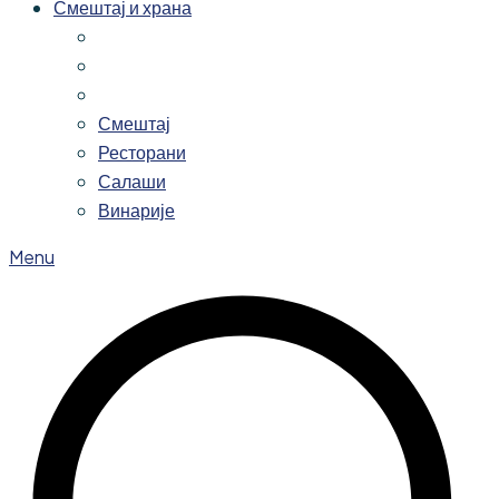
Смештај и храна
Смештај
Ресторани
Салаши
Винарије
Menu