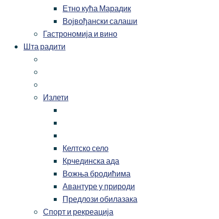
Етно кућа Марадик
Војвођански салаши
Гастрономија и вино
Шта радити
Излети
Келтско село
Крчединска ада
Вожња бродићима
Авантуре у природи
Предлози обилазака
Спорт и рекреација