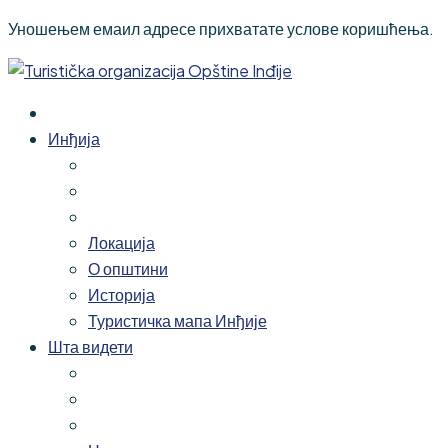
Уношењем емаил адресе прихватате услове коришћења.
Инђија
Локација
О општини
Историја
Туристичка мапа Инђије
Шта видети