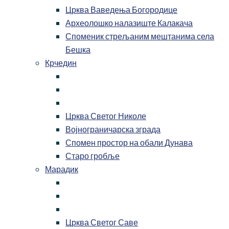
Црква Ваведења Богородице
Археолошко налазиште Калакача
Споменик стрељаним мештанима села
Бешка
Крчедин
Црква Светог Николе
Војнограничарска зграда
Спомен простор на обали Дунава
Старо гробље
Марадик
Црква Светог Саве