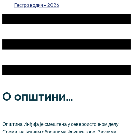
Гастро водич - 2026
О општини...
Општина Инђија је смештена у североисточном делу
Срема, на јужним обронцима Фрушке горе. Заузима