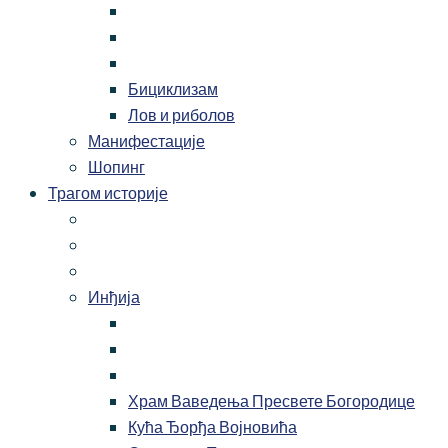
Бициклизам
Лов и риболов
Манифестације
Шопинг
Трагом историје
Инђија
Храм Ваведења Пресвете Богородице
Кућа Ђорђа Војновића