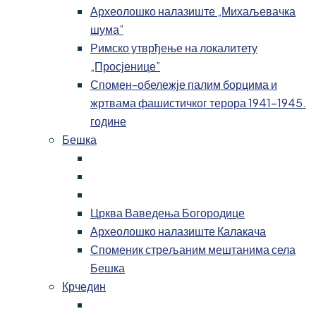
Археолошко налазиште „Михаљевачка
шума”
Римско утврђење на локалитету
„Просјенице”
Спомен-обележје палим борцима и
жртвама фашистичког терора 1941-1945.
године
Бешка
Црква Ваведења Богородице
Археолошко налазиште Калакача
Споменик стрељаним мештанима села
Бешка
Крчедин