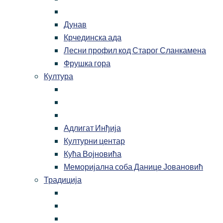
Дунав
Крчединска ада
Лесни профил код Старог Сланкамена
Фрушка гора
Култура
Адлигат Инђија
Културни центар
Кућа Војновића
Меморијална соба Данице Јовановић
Традиција