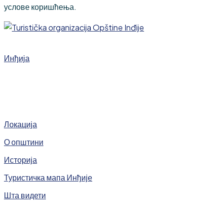
услове коришћења.
Инђија
Локација
О општини
Историја
Туристичка мапа Инђије
Шта видети