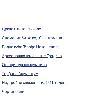
Црква Светог Николе
Споменик битке код Сланкамена
Родна кућа Ђорђа Натошевића
Археолошко налазиште Градина
Остаци турског купатила
Тврђава Акуминкум
Надгробни споменик из 1761. године
Чортановци