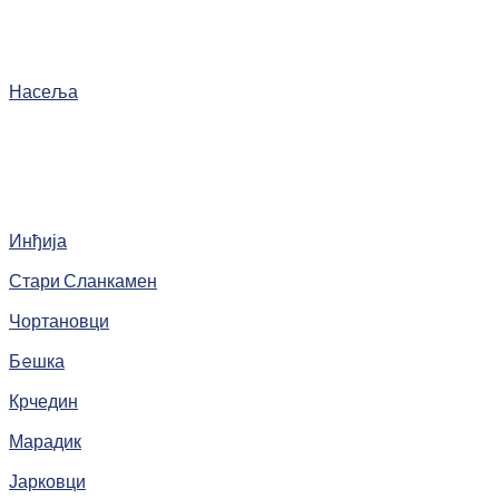
Насеља
Инђија
Стари Сланкамен
Чортановци
Бeшка
Крчедин
Марадик
Јарковци