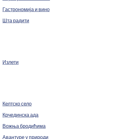
Гастрономија и вино
Шта радити
Излети
Келтско село
Крчединска ада
Вожња бродићима
Авантуре у природи