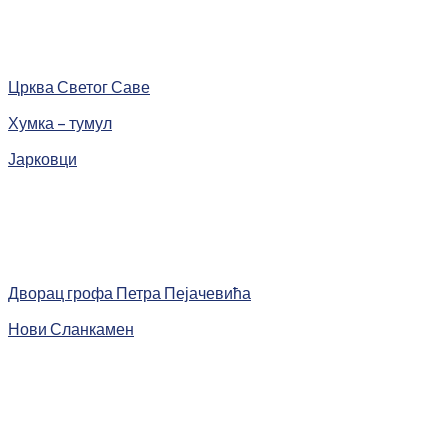
Црква Светог Саве
Хумка – тумул
Јарковци
Дворац грофа Петра Пејачевића
Нови Сланкамен