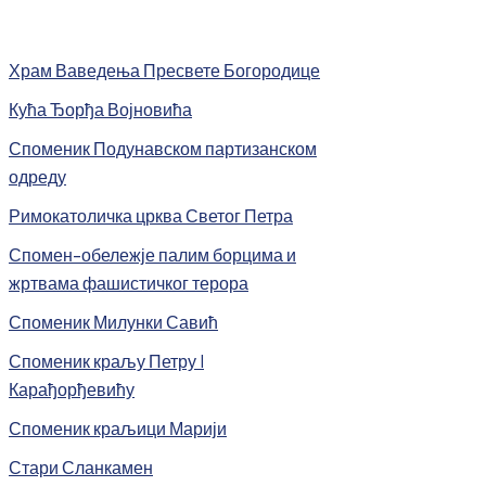
Храм Ваведења Пресвете Богородице
Кућа Ђорђа Војновића
Споменик Подунавском партизанском
одреду
Римокатоличка црква Светог Петра
Спомен-обележје палим борцима и
жртвама фашистичког терора
Споменик Милунки Савић
Споменик краљу Петру I
Карађорђевићу
Споменик краљици Марији
Стари Сланкамен