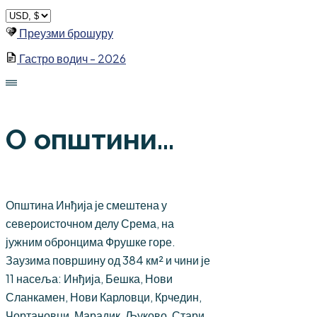
Skip
to
Преузми брошуру
content
Гастро водич - 2026
О општини...
Општина Инђија је смештена у
североисточном делу Срема, на
јужним обронцима Фрушке горе.
Заузима површину од 384 км² и чини је
11 насеља: Инђија, Бешка, Нови
Сланкамен, Нови Карловци, Крчедин,
Чортановци, Марадик, Љуково, Стари