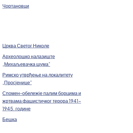
Чортановци
Црква Светог Николе
Археолошко налазиште
„Михаљевачка шума”
Римско утврђење на локалитету
„Просјенице”
Спомен-обележје палим борцима и
жртвама фашистичког терора 1941-
1945. године
Бешка