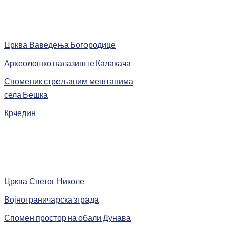
Црква Ваведења Богородице
Археолошко налазиште Калакача
Споменик стрељаним мештанима
села Бешка
Крчедин
Црква Светог Николе
Војнограничарска зграда
Спомен простор на обали Дунава