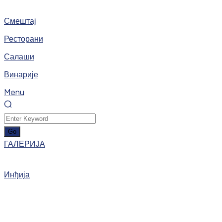
Смештај
Ресторани
Салаши
Винарије
Menu
ГАЛЕРИЈА
Инђија