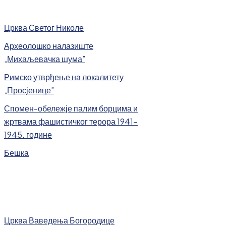
Црква Светог Николе
Археолошко налазиште
„Михаљевачка шума”
Римско утврђење на локалитету
„Просјенице”
Спомен-обележје палим борцима и
жртвама фашистичког терора 1941-
1945. године
Бешка
Црква Ваведења Богородице