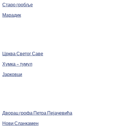
Старо гробље
Марадик
Црква Светог Саве
Хумка – тумул
Јарковци
Дворац грофа Петра Пејачевића
Нови Сланкамен