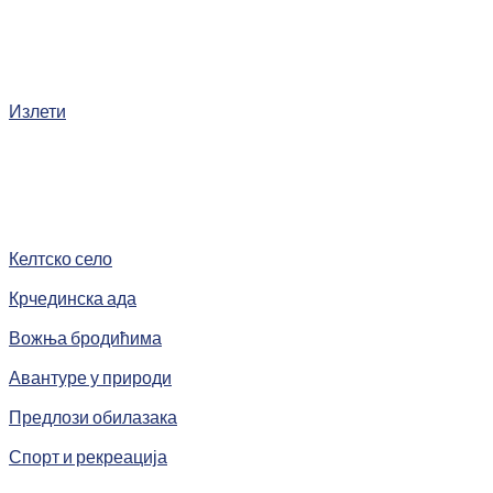
Излети
Келтско село
Крчединска ада
Вожња бродићима
Авантуре у природи
Предлози обилазака
Спорт и рекреација