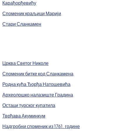
Карађорђевићу
Споменик краљици Марији
Стари Сланкамен
Црква Светог Николе
Споменик битке код Сланкамена
Родна кућа Ђорђа Натошевића
Археолошко налазиште Градина
Остаци турског купатила
Тврђава Акуминкум
Надгробни споменик из 1761. године