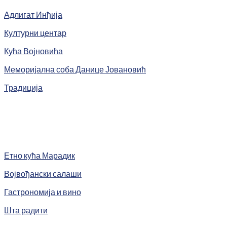
Адлигат Инђија
Културни центар
Кућа Војновића
Меморијална соба Данице Јовановић
Традиција
Етно кућа Марадик
Војвођански салаши
Гастрономија и вино
Шта радити