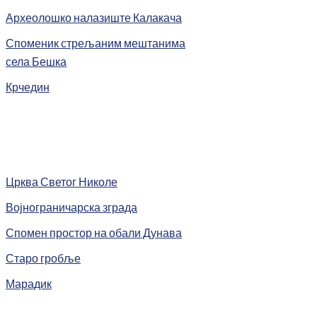
Археолошко налазиште Калакача
Споменик стрељаним мештанима
села Бешка
Крчедин
Црква Светог Николе
Војнограничарска зграда
Спомен простор на обали Дунава
Старо гробље
Марадик