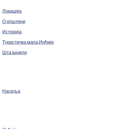
Локација
О општини
Историја
Туристичка мапа Инђије
Шта видети
Насеља