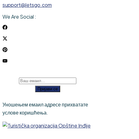
support@letsgo.com
We Are Social :
Пријави се
Уношењем емаил адресе прихватате
услове коришћења.