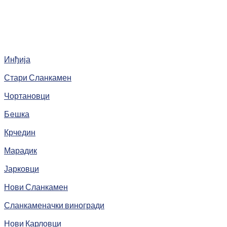
Инђија
Стари Сланкамен
Чортановци
Бeшка
Крчедин
Марадик
Јарковци
Нови Сланкамен
Сланкаменачки виногради
Нови Карловци