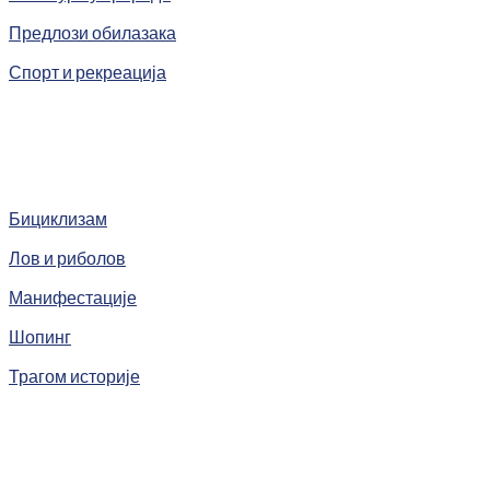
Предлози обилазака
Спорт и рекреација
Бициклизам
Лов и риболов
Манифестације
Шопинг
Трагом историје