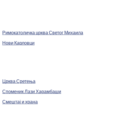
Римокатоличка црква Светог Михаила
Нови Карловци
Црква Сретења
Споменик Лази Харамбаши
Смештај и храна