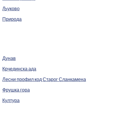
Љуково
Природа
Дунав
Крчединска ада
Лесни профил код Старог Сланкамена
Фрушка гора
Култура