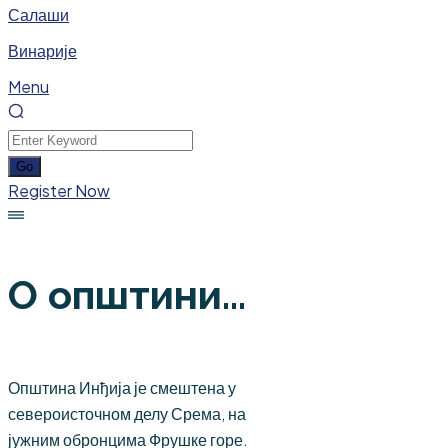
Салаши
Винарије
Menu
Register Now
О општини...
Општина Инђија је смештена у
североисточном делу Срема, на
јужним обронцима Фрушке горе.