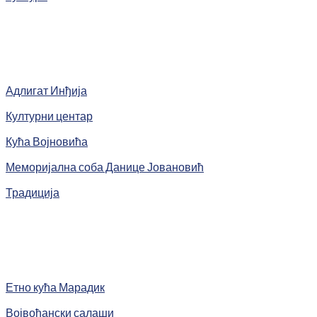
Адлигат Инђија
Културни центар
Кућа Војновића
Меморијална соба Данице Јовановић
Традиција
Етно кућа Марадик
Војвођански салаши