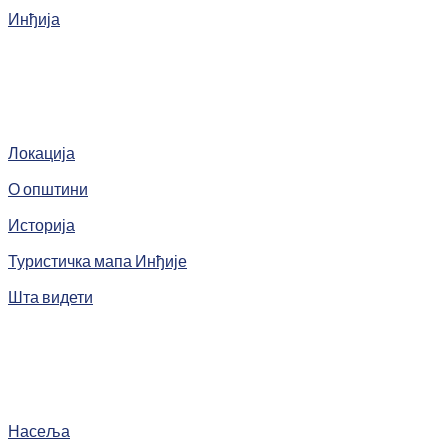
Инђија
Локација
О општини
Историја
Туристичка мапа Инђије
Шта видети
Насеља