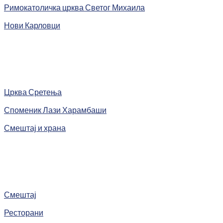
Римокатоличка црква Светог Михаила
Нови Карловци
Црква Сретења
Споменик Лази Харамбаши
Смештај и храна
Смештај
Ресторани