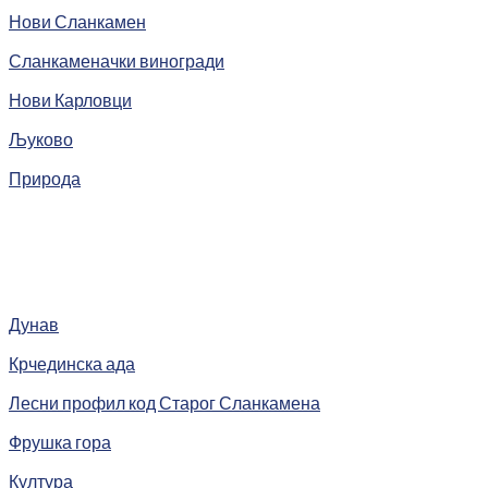
Нови Сланкамен
Сланкаменачки виногради
Нови Карловци
Љуково
Природа
Дунав
Крчединска ада
Лесни профил код Старог Сланкамена
Фрушка гора
Култура