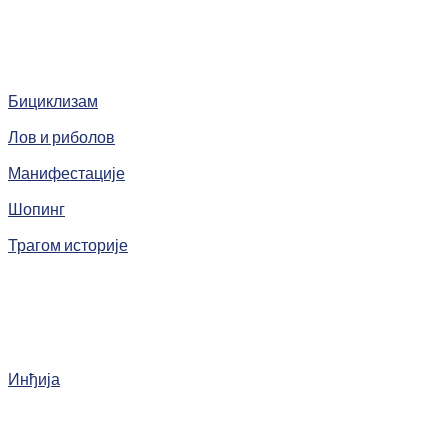
Бициклизам
Лов и риболов
Манифестације
Шопинг
Трагом историје
Инђија