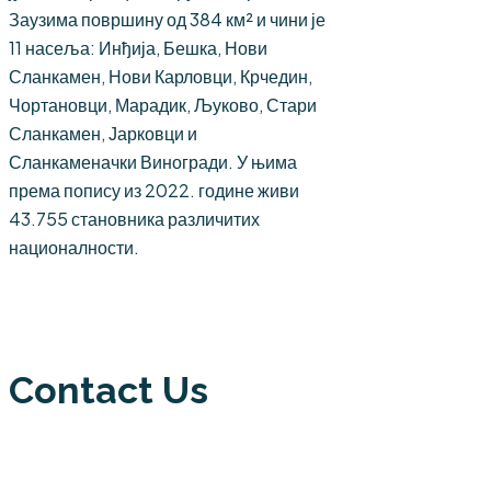
Заузима површину од 384 км² и чини је
11 насеља: Инђија, Бешка, Нови
Сланкамен, Нови Карловци, Крчедин,
Чортановци, Марадик, Љуково, Стари
Сланкамен, Јарковци и
Сланкаменачки Виногради. У њима
према попису из 2022. године живи
43.755 становника различитих
националности.
Contact Us