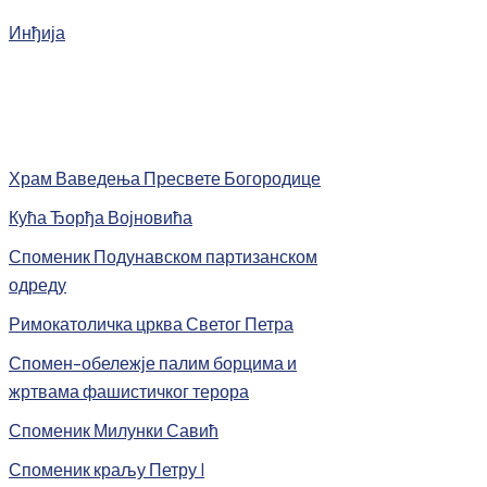
Инђија
Храм Ваведења Пресвете Богородице
Кућа Ђорђа Војновића
Споменик Подунавском партизанском
одреду
Римокатоличка црква Светог Петра
Спомен-обележје палим борцима и
жртвама фашистичког терора
Споменик Милунки Савић
Споменик краљу Петру I