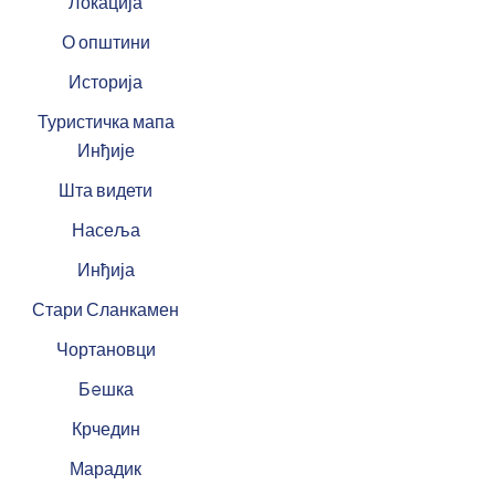
Локација
О општини
Историја
Туристичка мапа
Инђије
Шта видети
Насеља
Инђија
Стари Сланкамен
Чортановци
Бeшка
Крчедин
Марадик