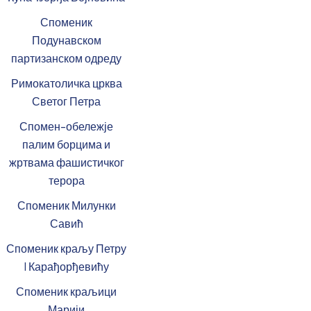
Споменик
Подунавском
партизанском одреду
Римокатоличка црква
Светог Петра
Спомен-обележје
палим борцима и
жртвама фашистичког
терора
Споменик Милунки
Савић
Споменик краљу Петру
I Карађорђевићу
Споменик краљици
Марији