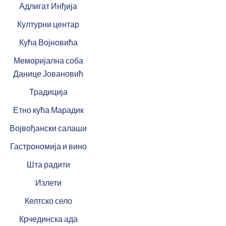
Адлигат Инђија
Културни центар
Кућа Војновића
Меморијална соба
Данице Јовановић
Традиција
Етно кућа Марадик
Војвођански салаши
Гастрономија и вино
Шта радити
Излети
Келтско село
Крчединска ада