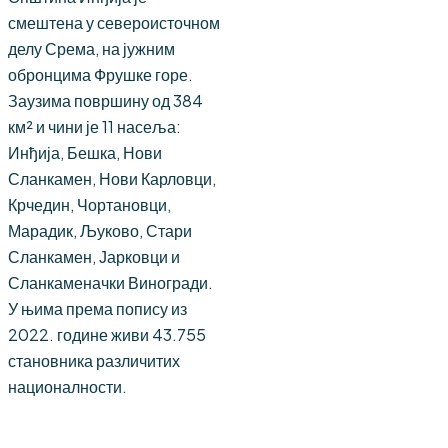
смештена у североисточном
делу Срема, на јужним
обронцима Фрушке горе.
Заузима површину од 384
км² и чини је 11 насеља:
Инђија, Бешка, Нови
Сланкамен, Нови Карловци,
Крчедин, Чортановци,
Марадик, Љуково, Стари
Сланкамен, Јарковци и
Сланкаменачки Виногради.
У њима према попису из
2022. године живи 43.755
становника различитих
националности.