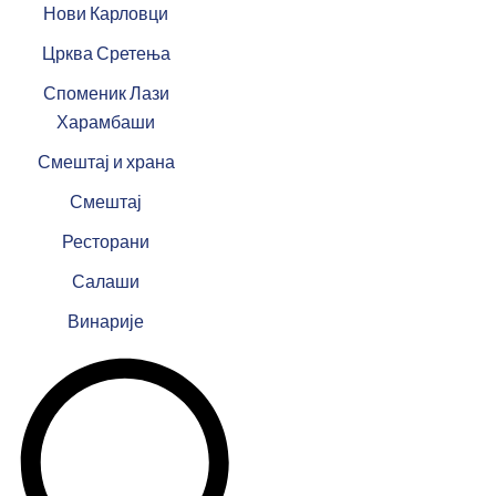
Нови Карловци
Црква Сретења
Споменик Лази
Харамбаши
Смештај и храна
Смештај
Ресторани
Салаши
Винарије