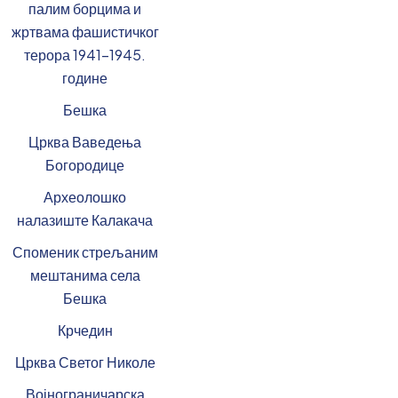
палим борцима и
жртвама фашистичког
терора 1941-1945.
године
Бешка
Црква Ваведења
Богородице
Археолошко
налазиште Калакача
Споменик стрељаним
мештанима села
Бешка
Крчедин
Црква Светог Николе
Војнограничарска