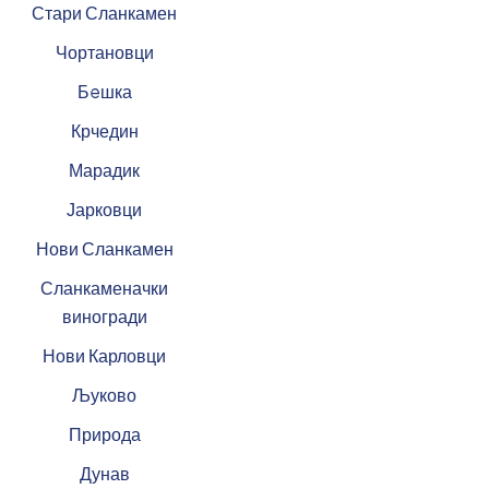
Стари Сланкамен
Чортановци
Бeшка
Крчедин
Марадик
Јарковци
Нови Сланкамен
Сланкаменачки
виногради
Нови Карловци
Љуково
Природа
Дунав