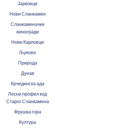
Јарковци
Нови Сланкамен
Сланкаменачки
виногради
Нови Карловци
Љуково
Природа
Дунав
Крчединска ада
Лесни профил код
Старог Сланкамена
Фрушка гора
Култура