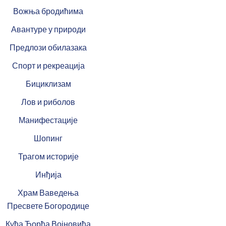
Вожња бродићима
Авантуре у природи
Предлози обилазака
Спорт и рекреација
Бициклизам
Лов и риболов
Манифестације
Шопинг
Трагом историје
Инђија
Храм Ваведења
Пресвете Богородице
Кућа Ђорђа Војновића