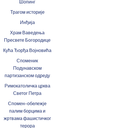
Шопинг
Трагом историје
Инђија
Храм Ваведења
Пресвете Богородице
Кућа Ђорђа Војновића
Споменик
Подунавском
партизанском одреду
Римокатоличка црква
Светог Петра
Спомен-обележје
палим борцима и
жртвама фашистичког
терора