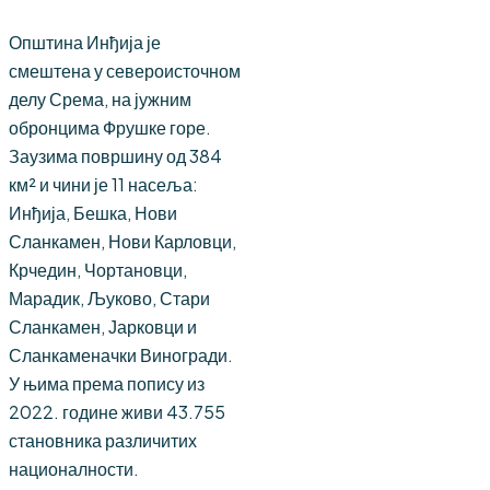
Општина Инђија је
смештена у североисточном
делу Срема, на јужним
обронцима Фрушке горе.
Заузима површину од 384
км² и чини је 11 насеља:
Инђија, Бешка, Нови
Сланкамен, Нови Карловци,
Крчедин, Чортановци,
Марадик, Љуково, Стари
Сланкамен, Јарковци и
Сланкаменачки Виногради.
У њима према попису из
2022. године живи 43.755
становника различитих
националности.