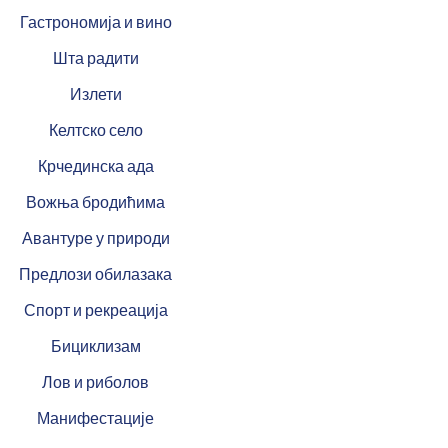
Гастрономија и вино
Шта радити
Излети
Келтско село
Крчединска ада
Вожња бродићима
Авантуре у природи
Предлози обилазака
Спорт и рекреација
Бициклизам
Лов и риболов
Манифестације