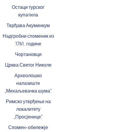
Остаци турског
купатила
Тврђава Акуминкум
Надгробни споменик из
1761. године
Чортановци
Црква Светог Николе
Археолошко
налазиште
„Михаљевачка шума”
Римско утврђење на
локалитету
„Просјенице”
Спомен-обележје