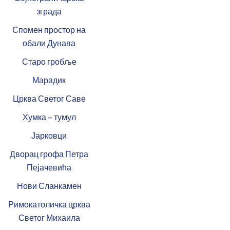
зграда
Спомен простор на
обали Дунава
Старо гробље
Марадик
Црква Светог Саве
Хумка – тумул
Јарковци
Дворац грофа Петра
Пејачевића
Нови Сланкамен
Римокатоличка црква
Светог Михаила