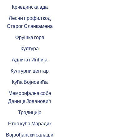
Крчединска ада
Лесни профил код
Старог Сланкамена
Фрушка гора
Култура
Адлигат Инђија
Културни центар
Кућа Војновића
Меморијална соба
Данице Јовановић
Традиција
Етно кућа Марадик
Војвођански салаши