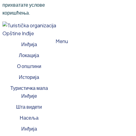
прихватате услове
коришћења.
Menu
Инђија
Локација
О општини
Историја
Туристичка мапа
Инђије
Шта видети
Насеља
Инђија