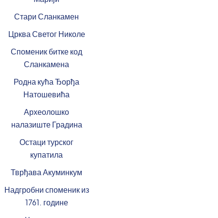
Стари Сланкамен
Црква Светог Николе
Споменик битке код
Сланкамена
Родна кућа Ђорђа
Натошевића
Археолошко
налазиште Градина
Остаци турског
купатила
Тврђава Акуминкум
Надгробни споменик из
1761. године