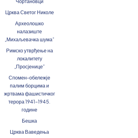
Чортановци
Црква Светог Николе
Археолошко
налазиште
„Михаљевачка шума”
Римско утврђење на
локалитету
„Просјенице”
Спомен-обележје
палим борцима и
жртвама фашистичког
терора 1941-1945.
године
Бешка
Црква Ваведења