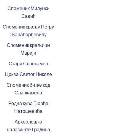
Споменик Милунки
Савић
Споменик краљу Петру
I Карађорђевићу
Споменик краљици
Марији
Стари Сланкамен
Црква Светог Николе
Споменик битке код
Сланкамена
Родна кућа Ђорђа
Натошевића
Археолошко
налазиште Градина