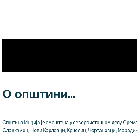
О општини...
Општина Инђија је смештена у североисточном делу Срема,
Сланкамен, Нови Карловци, Крчедин, Чортановци, Марадик