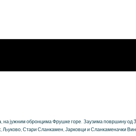
 на јужним обронцима Фрушке горе. Заузима површину од 384
, Љуково, Стари Сланкамен, Јарковци и Сланкаменачки Вин