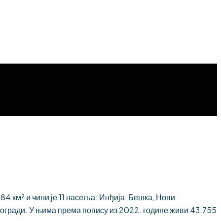
 км² и чини је 11 насеља: Инђија, Бешка, Нови
огради. У њима према попису из 2022. године живи 43.755