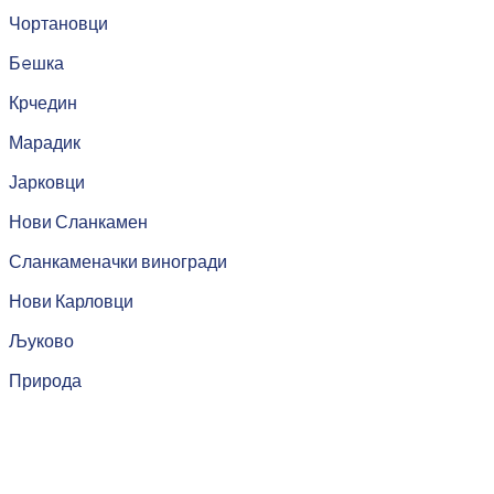
Чортановци
Бeшка
Крчедин
Марадик
Јарковци
Нови Сланкамен
Сланкаменачки виногради
Нови Карловци
Љуково
Природа