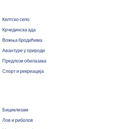
Келтско село
Крчединска ада
Вожња бродићима
Авантуре у природи
Предлози обилазака
Спорт и рекреација
Бициклизам
Лов и риболов