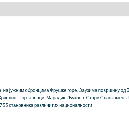
 на јужним обронцима Фрушке горе. Заузима површину од 384
Крчедин, Чортановци, Марадик, Љуково, Стари Сланкамен, 
.755 становника различитих националности.