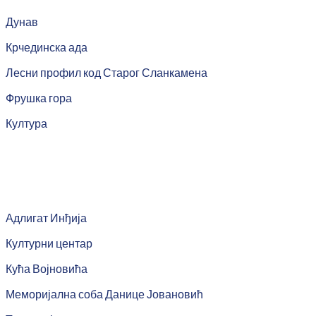
Дунав
Крчединска ада
Лесни профил код Старог Сланкамена
Фрушка гора
Култура
Адлигат Инђија
Културни центар
Кућа Војновића
Меморијална соба Данице Јовановић