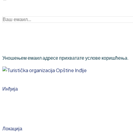
Уношењем емаил адресе прихватате услове коришћења.
Инђија
Локација