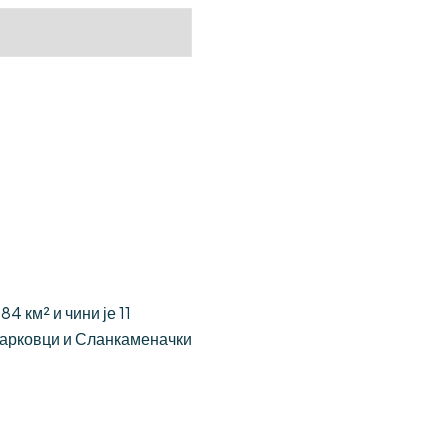
 км² и чини је 11
Јарковци и Сланкаменачки