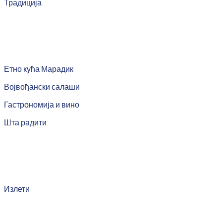
Традиција
Етно кућа Марадик
Војвођански салаши
Гастрономија и вино
Шта радити
Излети