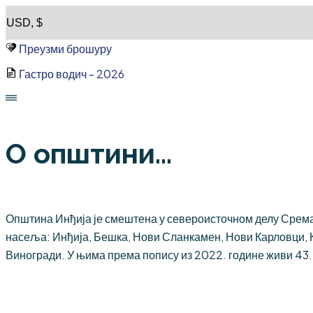
Skip
to
Преузми брошуру
content
Гастро водич - 2026
О општини...
Општина Инђија је смештена у североисточном делу Срема,
насеља: Инђија, Бешка, Нови Сланкамен, Нови Карловци, 
Виногради. У њима према попису из 2022. године живи 43