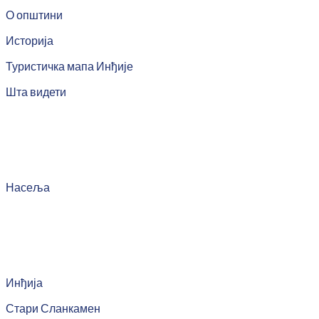
О општини
Историја
Туристичка мапа Инђије
Шта видети
Насеља
Инђија
Стари Сланкамен