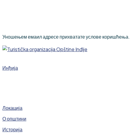
Уношењем емаил адресе прихватате услове коришћења.
Инђија
Локација
О општини
Историја