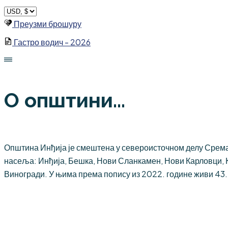
Skip
to
Преузми брошуру
content
Гастро водич - 2026
О општини...
Општина Инђија је смештена у североисточном делу Срема,
насеља: Инђија, Бешка, Нови Сланкамен, Нови Карловци, 
Виногради. У њима према попису из 2022. године живи 43