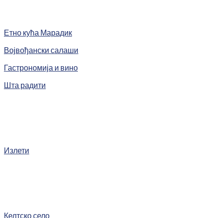
Етно кућа Марадик
Војвођански салаши
Гастрономија и вино
Шта радити
Излети
Келтско село