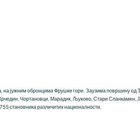
 на јужним обронцима Фрушке горе. Заузима површину од 384
Крчедин, Чортановци, Марадик, Љуково, Стари Сланкамен, 
.755 становника различитих националности.