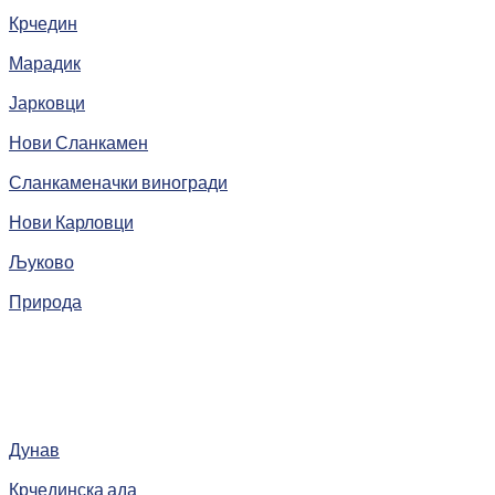
Крчедин
Марадик
Јарковци
Нови Сланкамен
Сланкаменачки виногради
Нови Карловци
Љуково
Природа
Дунав
Крчединска ада