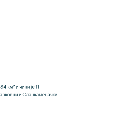
 км² и чини је 11
Јарковци и Сланкаменачки