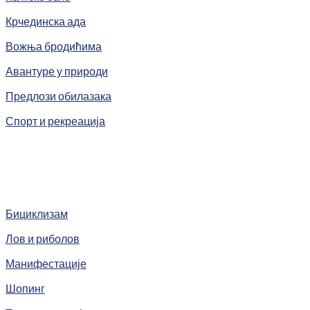
Крчединска ада
Вожња бродићима
Авантуре у природи
Предлози обилазака
Спорт и рекреација
Бициклизам
Лов и риболов
Манифестације
Шопинг