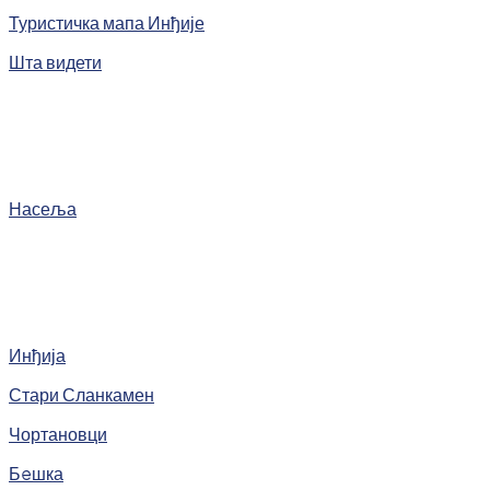
Туристичка мапа Инђије
Шта видети
Насеља
Инђија
Стари Сланкамен
Чортановци
Бeшка