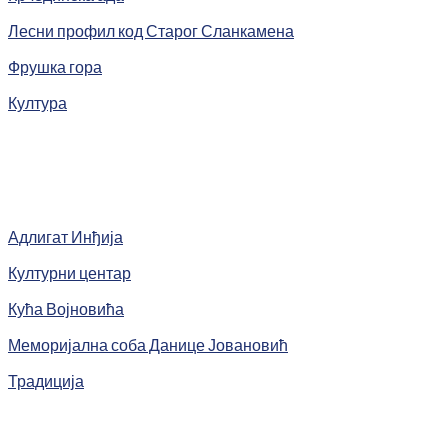
Лесни профил код Старог Сланкамена
Фрушка гора
Култура
Адлигат Инђија
Културни центар
Кућа Војновића
Меморијална соба Данице Јовановић
Традиција