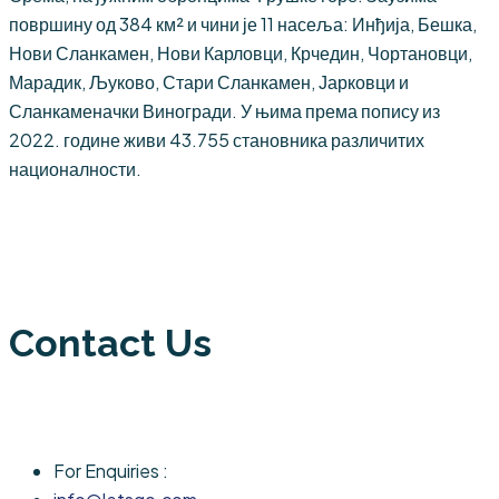
површину од 384 км² и чини је 11 насеља: Инђија, Бешка,
Нови Сланкамен, Нови Карловци, Крчедин, Чортановци,
Марадик, Љуково, Стари Сланкамен, Јарковци и
Сланкаменачки Виногради. У њима према попису из
2022. године живи 43.755 становника различитих
националности.
Contact Us
For Enquiries :