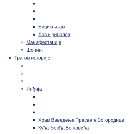
Бициклизам
Лов и риболов
Манифестације
Шопинг
Трагом историје
Инђија
Храм Ваведења Пресвете Богородице
Кућа Ђорђа Војновића