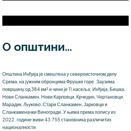
О општини...
Општина Инђија је смештена у североисточном делу
Срема, на јужним обронцима Фрушке горе. Заузима
површину од 384 км² и чини је 11 насеља: Инђија, Бешка,
Нови Сланкамен, Нови Карловци, Крчедин, Чортановци,
Марадик, Љуково, Стари Сланкамен, Јарковци и
Сланкаменачки Виногради. У њима према попису из
2022. године живи 43.755 становника различитих
националности.