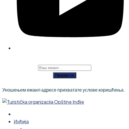
Пријави се
Уношењем емаил адресе прихватате услове коришћења.
Инђија