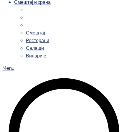
Смештај и храна
Смештај
Ресторани
Салаши
Винарије
Menu