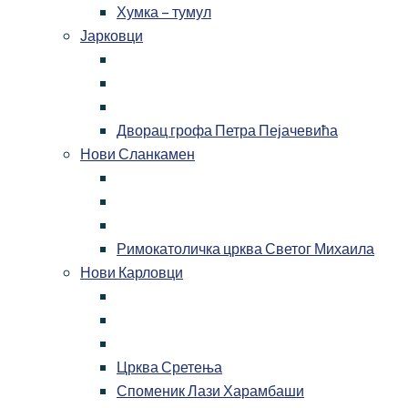
Хумка – тумул
Јарковци
Дворац грофа Петра Пејачевића
Нови Сланкамен
Римокатоличка црква Светог Михаила
Нови Карловци
Црква Сретења
Споменик Лази Харамбаши