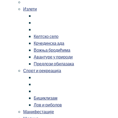
Излети
Келтско село
Крчединска ада
Вожња бродићима
Авантуре у природи
Предлози обилазака
Спорт и рекреација
Бициклизам
Лов и риболов
Манифестације