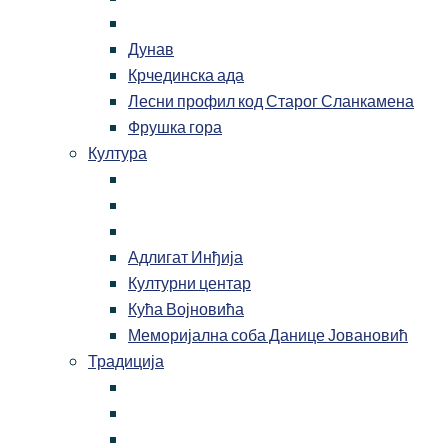
Дунав
Крчединска ада
Лесни профил код Старог Сланкамена
Фрушка гора
Култура
Адлигат Инђија
Културни центар
Кућа Војновића
Меморијална соба Данице Јовановић
Традиција