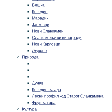
Бeшка
Крчедин
Марадик
Јарковци
Нови Сланкамен
Сланкаменачки виногради
Нови Карловци
Љуково
Природа
Дунав
Крчединска ада
Лесни профил код Старог Сланкамена
Фрушка гора
Култура