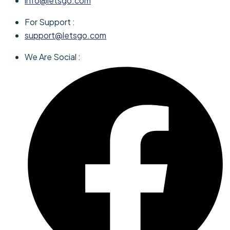
info@letsgo.com
For Support :
support@letsgo.com
We Are Social :