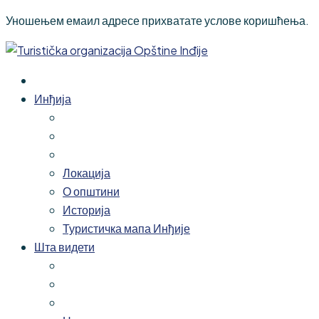
Уношењем емаил адресе прихватате услове коришћења.
Инђија
Локација
О општини
Историја
Туристичка мапа Инђије
Шта видети