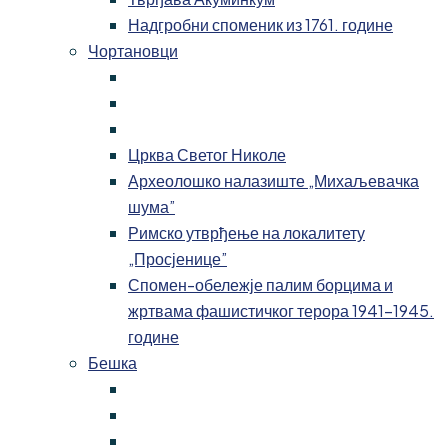
Надгробни споменик из 1761. године
Чортановци
Црква Светог Николе
Археолошко налазиште „Михаљевачка
шума”
Римско утврђење на локалитету
„Просјенице”
Спомен-обележје палим борцима и
жртвама фашистичког терора 1941-1945.
године
Бешка