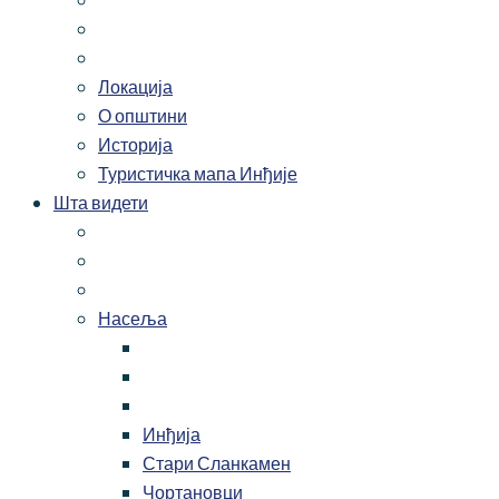
Локација
О општини
Историја
Туристичка мапа Инђије
Шта видети
Насеља
Инђија
Стари Сланкамен
Чортановци