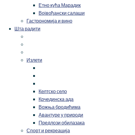
Етно кућа Марадик
Војвођански салаши
Гастрономија и вино
Шта радити
Излети
Келтско село
Крчединска ада
Вожња бродићима
Авантуре у природи
Предлози обилазака
Спорт и рекреација