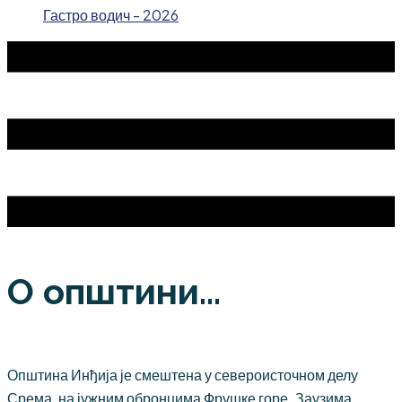
Гастро водич - 2026
О општини...
Општина Инђија је смештена у североисточном делу
Срема, на јужним обронцима Фрушке горе. Заузима