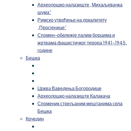
Археолошко налазиште „Михаљевачка
шума”
Римско утврђење на локалитету
„Просјенице”
Спомен-обележје палим борцима и
жртвама фашистичког терора 1941-1945.
године
Бешка
Црква Ваведења Богородице
Археолошко налазиште Калакача
Споменик стрељаним мештанима села
Бешка
Крчедин