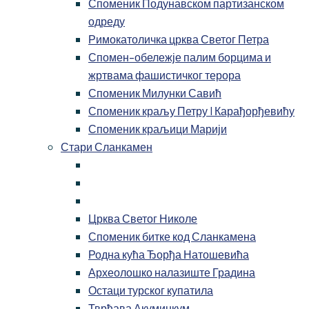
Споменик Подунавском партизанском
одреду
Римокатоличка црква Светог Петра
Спомен-обележје палим борцима и
жртвама фашистичког терора
Споменик Милунки Савић
Споменик краљу Петру I Карађорђевићу
Споменик краљици Марији
Стари Сланкамен
Црква Светог Николе
Споменик битке код Сланкамена
Родна кућа Ђорђа Натошевића
Археолошко налазиште Градина
Остаци турског купатила
Тврђава Акуминкум