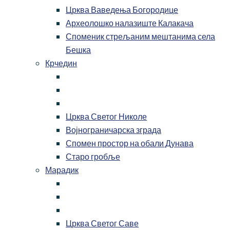
Црква Ваведења Богородице
Археолошко налазиште Калакача
Споменик стрељаним мештанима села
Бешка
Крчедин
Црква Светог Николе
Војнограничарска зграда
Спомен простор на обали Дунава
Старо гробље
Марадик
Црква Светог Саве