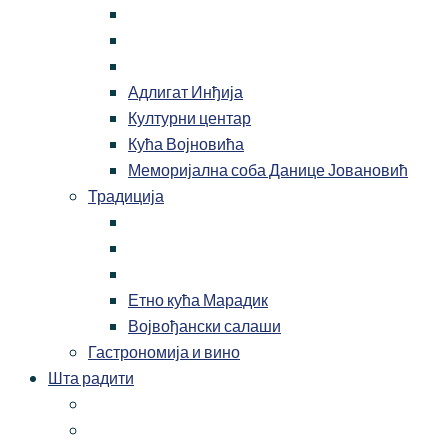
Адлигат Инђија
Културни центар
Кућа Војновића
Меморијална соба Данице Јовановић
Традиција
Етно кућа Марадик
Војвођански салаши
Гастрономија и вино
Шта радити