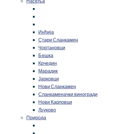
Насеља
Инђија
Стари Сланкамен
Чортановци
Бeшка
Крчедин
Марадик
Јарковци
Нови Сланкамен
Сланкаменачки виногради
Нови Карловци
Љуково
Природа