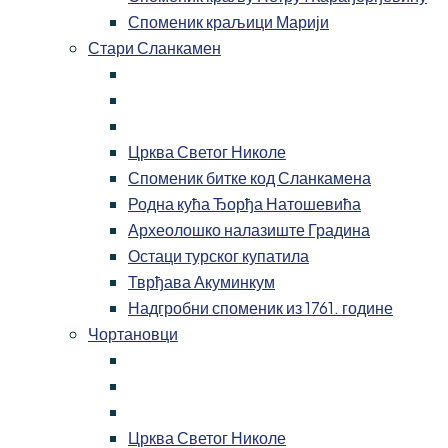
Споменик краљици Марији
Стари Сланкамен
Црква Светог Николе
Споменик битке код Сланкамена
Родна кућа Ђорђа Натошевића
Археолошко налазиште Градина
Остаци турског купатила
Тврђава Акуминкум
Надгробни споменик из 1761. године
Чортановци
Црква Светог Николе