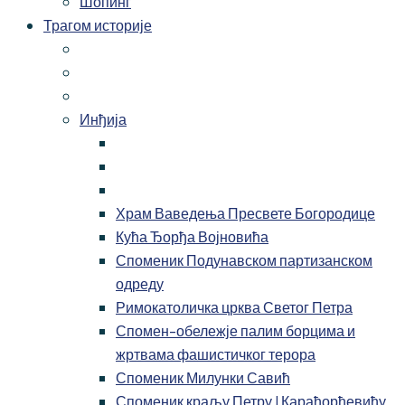
Шопинг
Трагом историје
Инђија
Храм Ваведења Пресвете Богородице
Кућа Ђорђа Војновића
Споменик Подунавском партизанском
одреду
Римокатоличка црква Светог Петра
Спомен-обележје палим борцима и
жртвама фашистичког терора
Споменик Милунки Савић
Споменик краљу Петру I Карађорђевићу