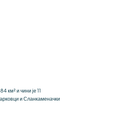
 км² и чини је 11
Јарковци и Сланкаменачки