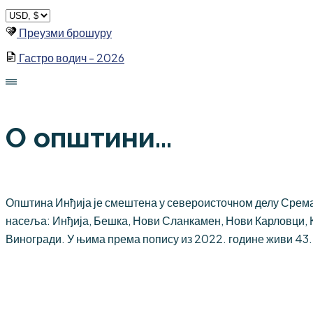
Skip
to
Преузми брошуру
content
Гастро водич - 2026
О општини...
Општина Инђија је смештена у североисточном делу Срема,
насеља: Инђија, Бешка, Нови Сланкамен, Нови Карловци, 
Виногради. У њима према попису из 2022. године живи 43