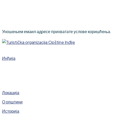
Уношењем емаил адресе прихватате услове коришћења.
Инђија
Локација
О општини
Историја