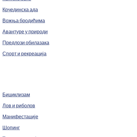
Крчединска ада
Вожња бродићима
Авантуре у природи
Предлози обилазака
Спорт и рекреација
Бициклизам
Лов и риболов
Манифестације
Шопинг