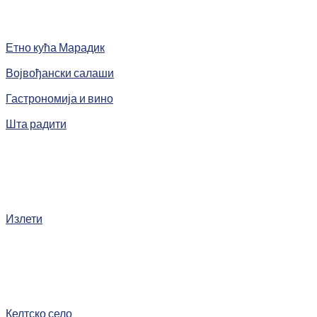
Етно кућа Марадик
Војвођански салаши
Гастрономија и вино
Шта радити
Излети
Келтско село