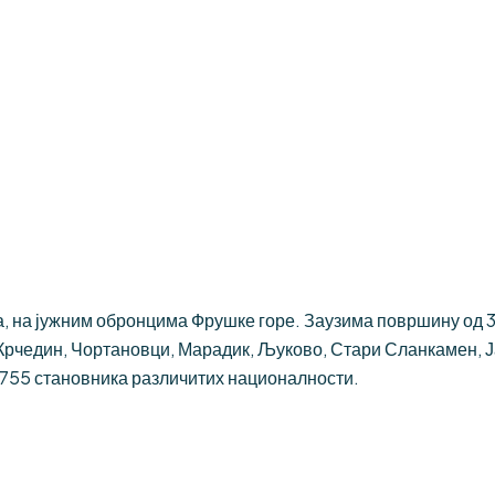
 на јужним обронцима Фрушке горе. Заузима површину од 384
Крчедин, Чортановци, Марадик, Љуково, Стари Сланкамен, 
.755 становника различитих националности.