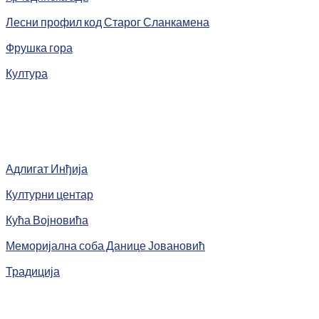
Лесни профил код Старог Сланкамена
Фрушка гора
Култура
Адлигат Инђија
Културни центар
Кућа Војновића
Меморијална соба Данице Јовановић
Традиција