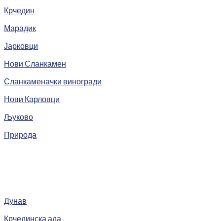
Крчедин
Марадик
Јарковци
Нови Сланкамен
Сланкаменачки виногради
Нови Карловци
Љуково
Природа
Дунав
Крчединска ада