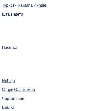
Туристичка мапа Инђије
Шта видети
Насеља
Инђија
Стари Сланкамен
Чортановци
Бeшка