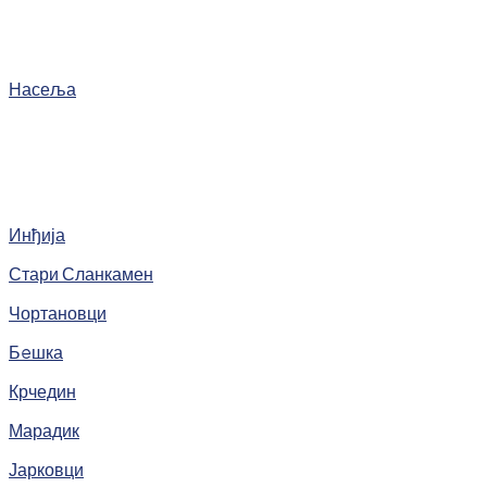
Насеља
Инђија
Стари Сланкамен
Чортановци
Бeшка
Крчедин
Марадик
Јарковци