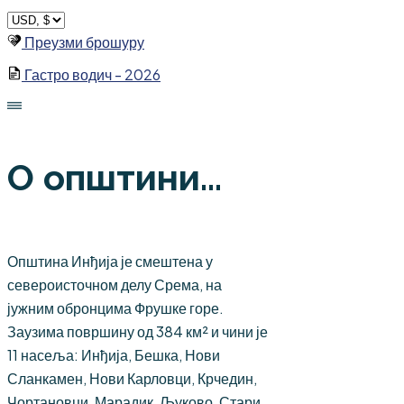
Skip
to
Преузми брошуру
content
Гастро водич - 2026
О општини...
Општина Инђија је смештена у
североисточном делу Срема, на
јужним обронцима Фрушке горе.
Заузима површину од 384 км² и чини је
11 насеља: Инђија, Бешка, Нови
Сланкамен, Нови Карловци, Крчедин,
Чортановци, Марадик, Љуково, Стари