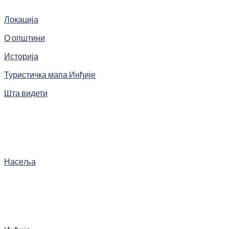
Локација
О општини
Историја
Туристичка мапа Инђије
Шта видети
Насеља