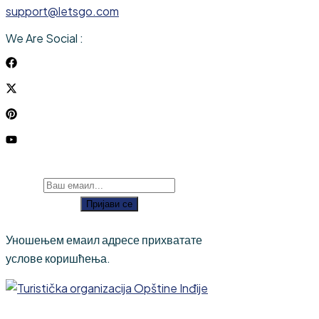
support@letsgo.com
We Are Social :
Пријави се
Уношењем емаил адресе прихватате
услове коришћења.