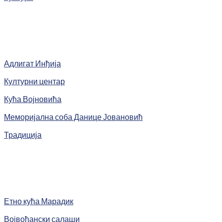
Адлигат Инђија
Културни центар
Кућа Војновића
Меморијална соба Данице Јовановић
Традиција
Етно кућа Марадик
Војвођански салаши