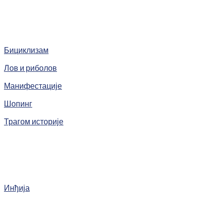
Бициклизам
Лов и риболов
Манифестације
Шопинг
Трагом историје
Инђија