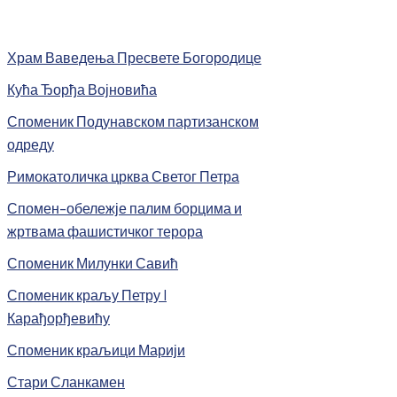
Храм Ваведења Пресвете Богородице
Кућа Ђорђа Војновића
Споменик Подунавском партизанском
одреду
Римокатоличка црква Светог Петра
Спомен-обележје палим борцима и
жртвама фашистичког терора
Споменик Милунки Савић
Споменик краљу Петру I
Карађорђевићу
Споменик краљици Марији
Стари Сланкамен