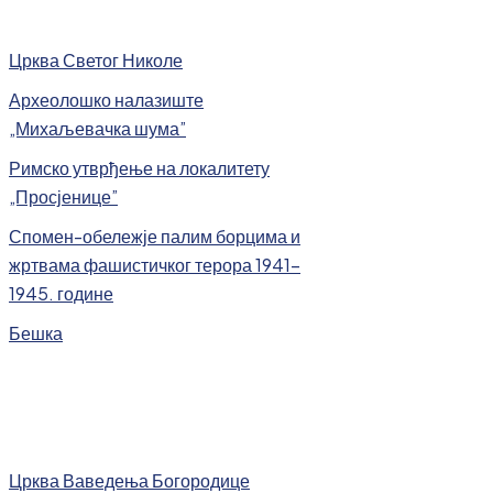
Црква Светог Николе
Археолошко налазиште
„Михаљевачка шума”
Римско утврђење на локалитету
„Просјенице”
Спомен-обележје палим борцима и
жртвама фашистичког терора 1941-
1945. године
Бешка
Црква Ваведења Богородице