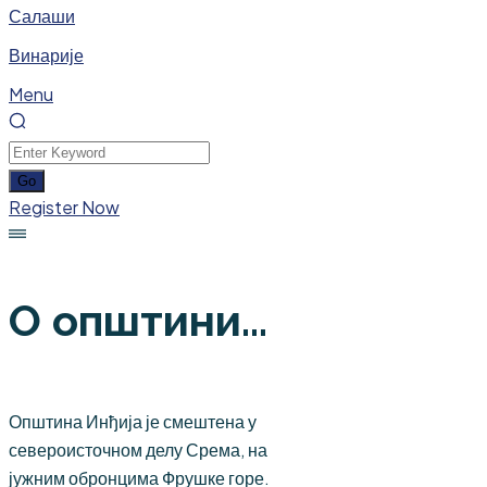
Салаши
Винарије
Menu
Register Now
О општини...
Општина Инђија је смештена у
североисточном делу Срема, на
јужним обронцима Фрушке горе.