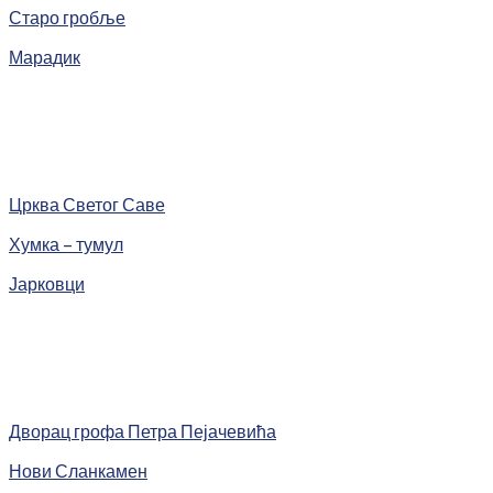
Старо гробље
Марадик
Црква Светог Саве
Хумка – тумул
Јарковци
Дворац грофа Петра Пејачевића
Нови Сланкамен