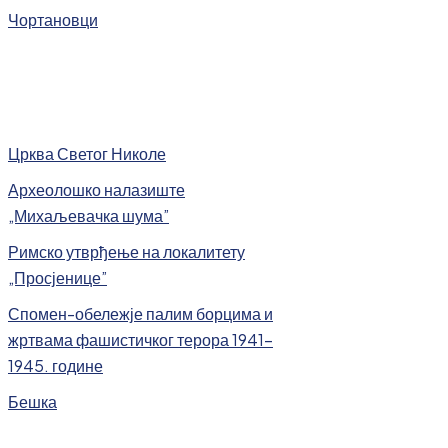
Чортановци
Црква Светог Николе
Археолошко налазиште
„Михаљевачка шума”
Римско утврђење на локалитету
„Просјенице”
Спомен-обележје палим борцима и
жртвама фашистичког терора 1941-
1945. године
Бешка