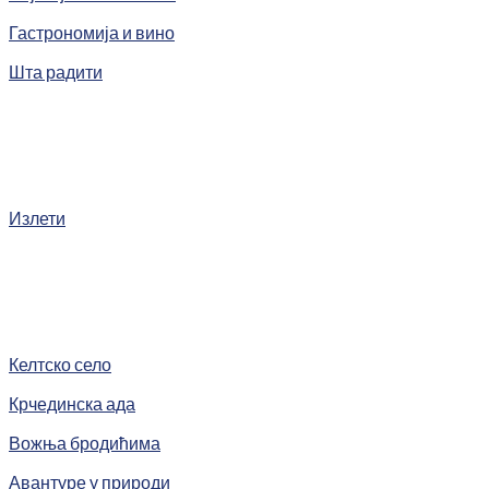
Гастрономија и вино
Шта радити
Излети
Келтско село
Крчединска ада
Вожња бродићима
Авантуре у природи