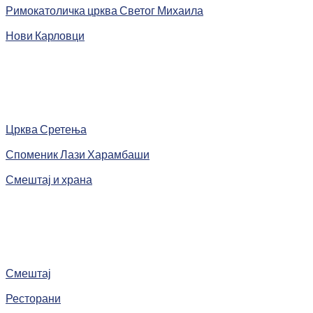
Римокатоличка црква Светог Михаила
Нови Карловци
Црква Сретења
Споменик Лази Харамбаши
Смештај и храна
Смештај
Ресторани