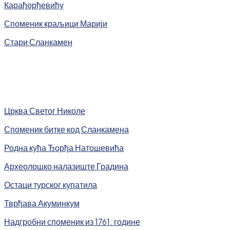
Карађорђевићу
Споменик краљици Марији
Стари Сланкамен
Црква Светог Николе
Споменик битке код Сланкамена
Родна кућа Ђорђа Натошевића
Археолошко налазиште Градина
Остаци турског купатила
Тврђава Акуминкум
Надгробни споменик из 1761. године