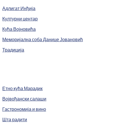
Адлигат Инђија
Културни центар
Кућа Војновића
Меморијална соба Данице Јовановић
Традиција
Етно кућа Марадик
Војвођански салаши
Гастрономија и вино
Шта радити