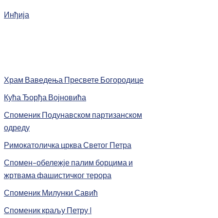
Инђија
Храм Ваведења Пресвете Богородице
Кућа Ђорђа Војновића
Споменик Подунавском партизанском
одреду
Римокатоличка црква Светог Петра
Спомен-обележје палим борцима и
жртвама фашистичког терора
Споменик Милунки Савић
Споменик краљу Петру I