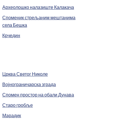
Археолошко налазиште Калакача
Споменик стрељаним мештанима
села Бешка
Крчедин
Црква Светог Николе
Војнограничарска зграда
Спомен простор на обали Дунава
Старо гробље
Марадик