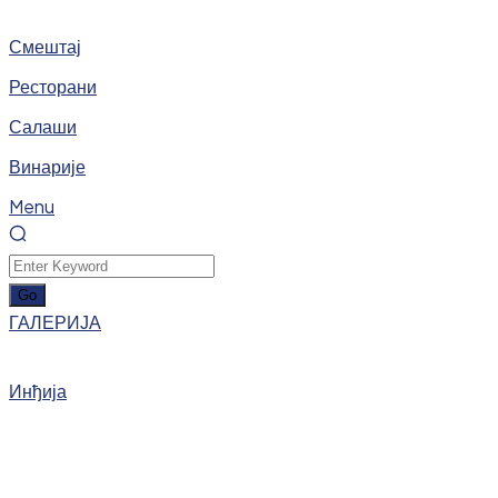
Смештај
Ресторани
Салаши
Винарије
Menu
ГАЛЕРИЈА
Инђија