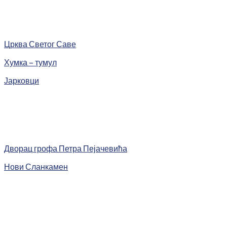
Црква Светог Саве
Хумка – тумул
Јарковци
Дворац грофа Петра Пејачевића
Нови Сланкамен