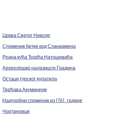
Црква Светог Николе
Споменик битке код Сланкамена
Родна кућа Ђорђа Натошевића
Археолошко налазиште Градина
Остаци турског купатила
Тврђава Акуминкум
Надгробни споменик из 1761. године
Чортановци