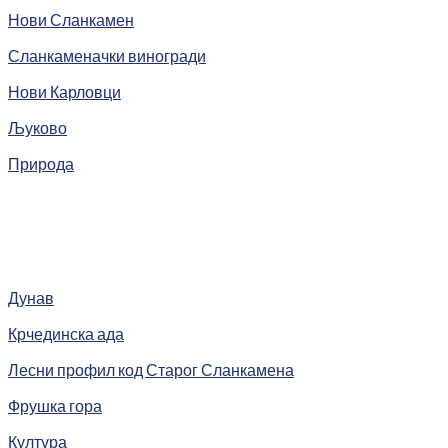
Нови Сланкамен
Сланкаменачки виногради
Нови Карловци
Љуково
Природа
Дунав
Крчединска ада
Лесни профил код Старог Сланкамена
Фрушка гора
Култура