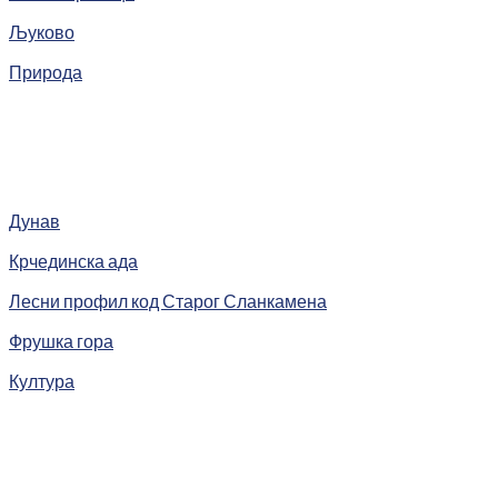
Љуково
Природа
Дунав
Крчединска ада
Лесни профил код Старог Сланкамена
Фрушка гора
Култура