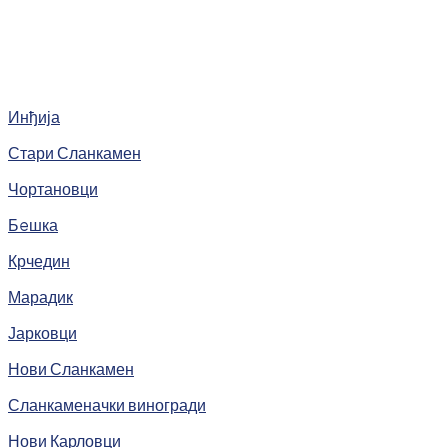
Инђија
Стари Сланкамен
Чортановци
Бeшка
Крчедин
Марадик
Јарковци
Нови Сланкамен
Сланкаменачки виногради
Нови Карловци