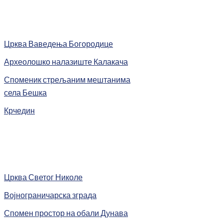
Црква Ваведења Богородице
Археолошко налазиште Калакача
Споменик стрељаним мештанима
села Бешка
Крчедин
Црква Светог Николе
Војнограничарска зграда
Спомен простор на обали Дунава