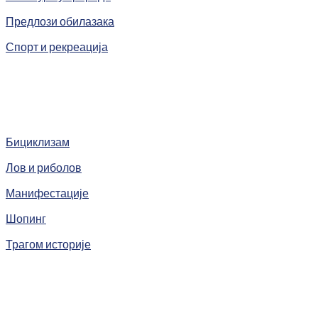
Предлози обилазака
Спорт и рекреација
Бициклизам
Лов и риболов
Манифестације
Шопинг
Трагом историје