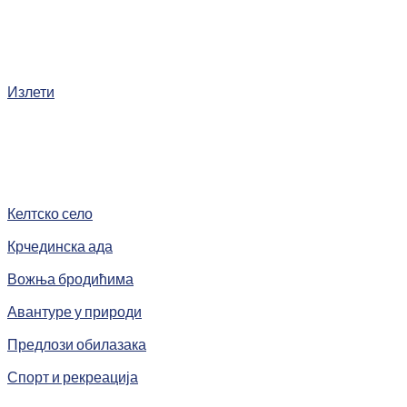
Излети
Келтско село
Крчединска ада
Вожња бродићима
Авантуре у природи
Предлози обилазака
Спорт и рекреација