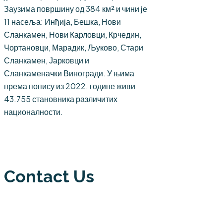
Заузима површину од 384 км² и чини је
11 насеља: Инђија, Бешка, Нови
Сланкамен, Нови Карловци, Крчедин,
Чортановци, Марадик, Љуково, Стари
Сланкамен, Јарковци и
Сланкаменачки Виногради. У њима
према попису из 2022. године живи
43.755 становника различитих
националности.
Contact Us