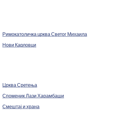
Римокатоличка црква Светог Михаила
Нови Карловци
Црква Сретења
Споменик Лази Харамбаши
Смештај и храна