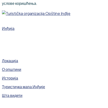
услове коришћења.
Инђија
Локација
О општини
Историја
Туристичка мапа Инђије
Шта видети