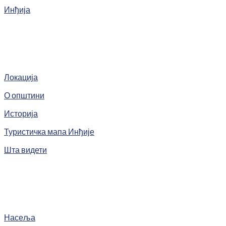
Инђија
Локација
О општини
Историја
Туристичка мапа Инђије
Шта видети
Насеља