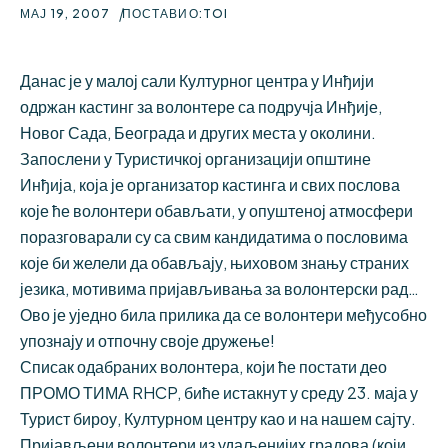
МАЈ 19, 2007
ПОСТАВИО:
TOI
Данас је у малој сали Културног центра у Инђији
одржан кастинг за волонтере са подручја Инђије,
Новог Сада, Београда и других места у околини.
Запослени у Туристичкој организацији општине
Инђија, која је организатор кастинга и свих послова
које ће волонтери обављати, у опуштеној атмосфери
поразговарали су са свим кандидатима о пословима
које би желели да обављају, њиховом знању страних
језика, мотивима пријављивања за волонтерски рад…
Ово је уједно била прилика да се волонтери међусобно
упознају и отпочну своје дружење!
Списак одабраних волонтера, који ће постати део
ПРОМО ТИМА RHCP, биће истакнут у среду 23. маја у
Турист бироу, Културном центру као и на нашем сајту.
Пријављени волонтери из удаљенијих градова (који