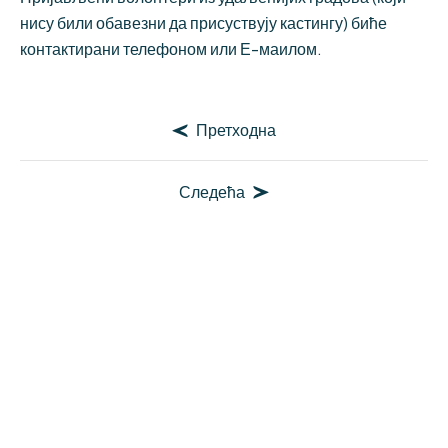
нису били обавезни да присуствују кастингу) биће
контактирани телефоном или Е-маилом.
Претходна
Следећа