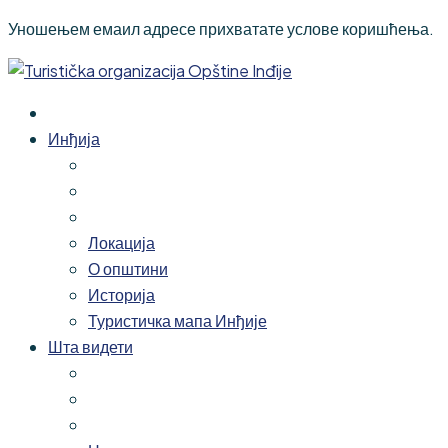
Уношењем емаил адресе прихватате услове коришћења.
Инђија
Локација
О општини
Историја
Туристичка мапа Инђије
Шта видети