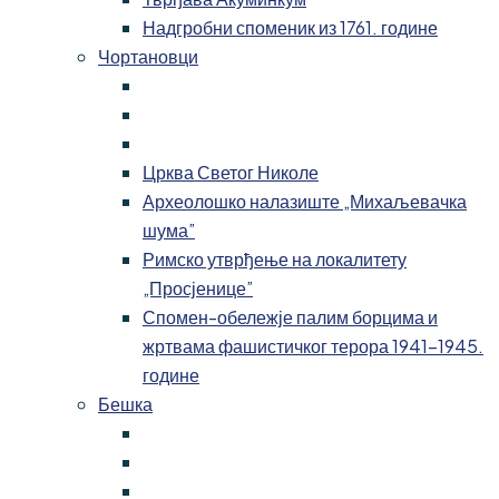
Надгробни споменик из 1761. године
Чортановци
Црква Светог Николе
Археолошко налазиште „Михаљевачка
шума”
Римско утврђење на локалитету
„Просјенице”
Спомен-обележје палим борцима и
жртвама фашистичког терора 1941-1945.
године
Бешка