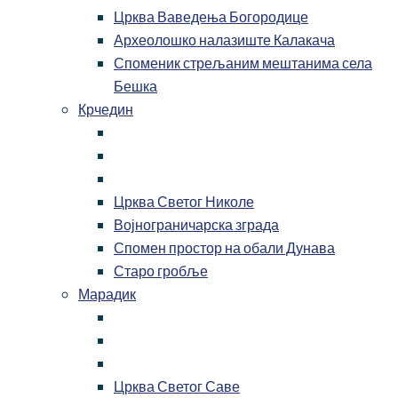
Црква Ваведења Богородице
Археолошко налазиште Калакача
Споменик стрељаним мештанима села
Бешка
Крчедин
Црква Светог Николе
Војнограничарска зграда
Спомен простор на обали Дунава
Старо гробље
Марадик
Црква Светог Саве