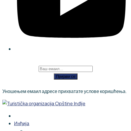
Пријави се
Уношењем емаил адресе прихватате услове коришћења.
Инђија