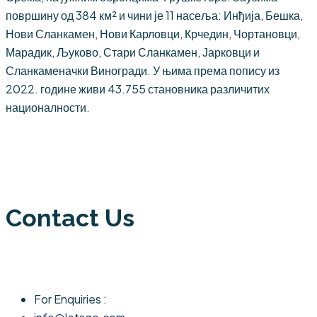
површину од 384 км² и чини је 11 насеља: Инђија, Бешка,
Нови Сланкамен, Нови Карловци, Крчедин, Чортановци,
Марадик, Љуково, Стари Сланкамен, Јарковци и
Сланкаменачки Виногради. У њима према попису из
2022. године живи 43.755 становника различитих
националности.
Contact Us
For Enquiries :