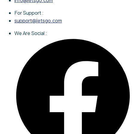
info@letsgo.com
For Support :
support@letsgo.com
We Are Social :