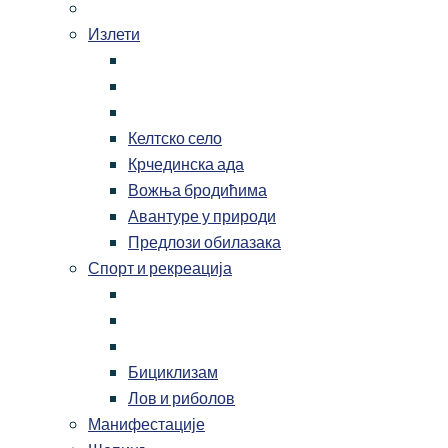
Излети
Келтско село
Крчединска ада
Вожња бродићима
Авантуре у природи
Предлози обилазака
Спорт и рекреација
Бициклизам
Лов и риболов
Манифестације