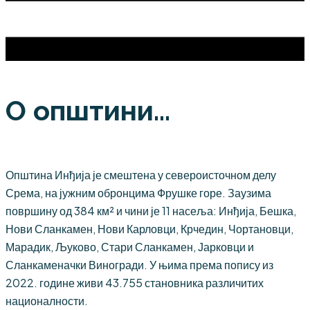
О општини...
Општина Инђија је смештена у североисточном делу
Срема, на јужним обронцима Фрушке горе. Заузима
површину од 384 км² и чини је 11 насеља: Инђија, Бешка,
Нови Сланкамен, Нови Карловци, Крчедин, Чортановци,
Марадик, Љуково, Стари Сланкамен, Јарковци и
Сланкаменачки Виногради. У њима према попису из
2022. године живи 43.755 становника различитих
националности.