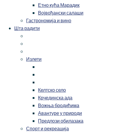
Етно кућа Марадик
Војвођански салаши
Гастрономија и вино
Шта радити
Излети
Келтско село
Крчединска ада
Вожња бродићима
Авантуре у природи
Предлози обилазака
Спорт и рекреација