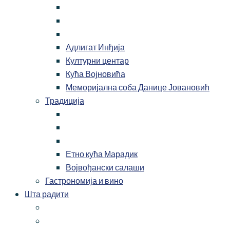
Адлигат Инђија
Културни центар
Кућа Војновића
Меморијална соба Данице Јовановић
Традиција
Етно кућа Марадик
Војвођански салаши
Гастрономија и вино
Шта радити