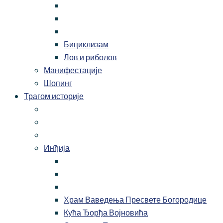
Бициклизам
Лов и риболов
Манифестације
Шопинг
Трагом историје
Инђија
Храм Ваведења Пресвете Богородице
Кућа Ђорђа Војновића