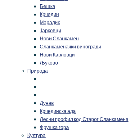
Бeшка
Крчедин
Марадик
Јарковци
Нови Сланкамен
Сланкаменачки виногради
Нови Карловци
Љуково
Природа
Дунав
Крчединска ада
Лесни профил код Старог Сланкамена
Фрушка гора
Култура