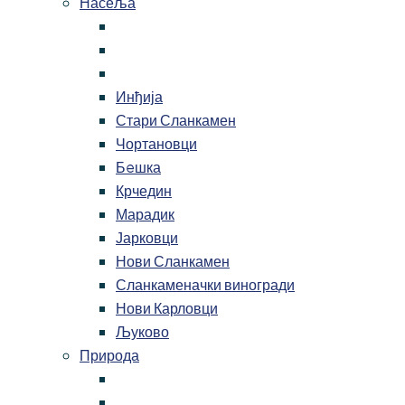
Насеља
Инђија
Стари Сланкамен
Чортановци
Бeшка
Крчедин
Марадик
Јарковци
Нови Сланкамен
Сланкаменачки виногради
Нови Карловци
Љуково
Природа