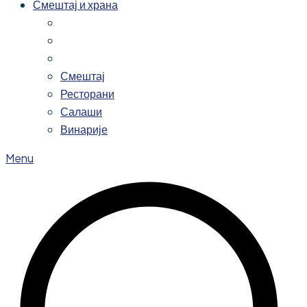
Смештај и храна
Смештај
Ресторани
Салаши
Винарије
Menu