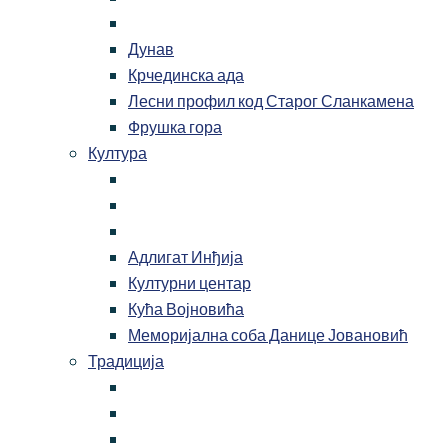
Дунав
Крчединска ада
Лесни профил код Старог Сланкамена
Фрушка гора
Култура
Адлигат Инђија
Културни центар
Кућа Војновића
Меморијална соба Данице Јовановић
Традиција