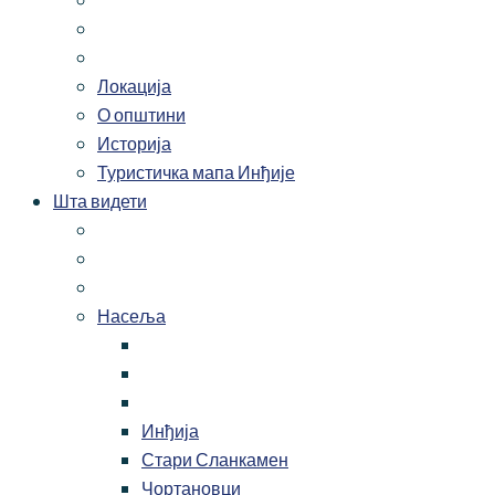
Локација
О општини
Историја
Туристичка мапа Инђије
Шта видети
Насеља
Инђија
Стари Сланкамен
Чортановци