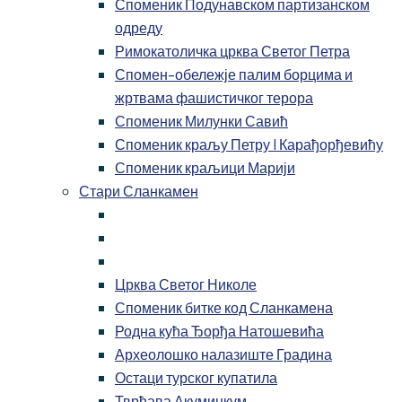
Споменик Подунавском партизанском
одреду
Римокатоличка црква Светог Петра
Спомен-обележје палим борцима и
жртвама фашистичког терора
Споменик Милунки Савић
Споменик краљу Петру I Карађорђевићу
Споменик краљици Марији
Стари Сланкамен
Црква Светог Николе
Споменик битке код Сланкамена
Родна кућа Ђорђа Натошевића
Археолошко налазиште Градина
Остаци турског купатила
Тврђава Акуминкум