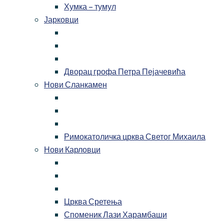
Хумка – тумул
Јарковци
Дворац грофа Петра Пејачевића
Нови Сланкамен
Римокатоличка црква Светог Михаила
Нови Карловци
Црква Сретења
Споменик Лази Харамбаши