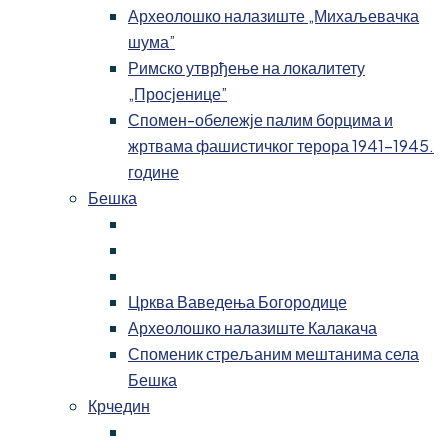
Археолошко налазиште „Михаљевачка
шума”
Римско утврђење на локалитету
„Просјенице”
Спомен-обележје палим борцима и
жртвама фашистичког терора 1941-1945.
године
Бешка
Црква Ваведења Богородице
Археолошко налазиште Калакача
Споменик стрељаним мештанима села
Бешка
Крчедин