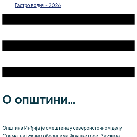
Гастро водич - 2026
О општини...
Општина Инђија је смештена у североисточном делу
Срема, на јужним обронцима Фрушке горе. Заузима