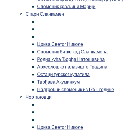
Споменик краљици Марији
Стари Сланкамен
Црква Светог Николе
Споменик битке код Сланкамена
Родна кућа Ђорђа Натошевића
Археолошко налазиште Градина
Остаци турског купатила
Тврђава Акуминкум
Надгробни споменик из 1761. године
Чортановци
Црква Светог Николе