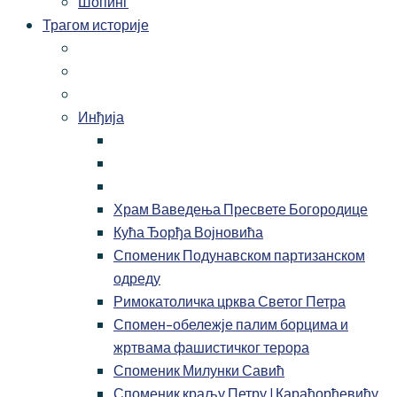
Шопинг
Трагом историје
Инђија
Храм Ваведења Пресвете Богородице
Кућа Ђорђа Војновића
Споменик Подунавском партизанском
одреду
Римокатоличка црква Светог Петра
Спомен-обележје палим борцима и
жртвама фашистичког терора
Споменик Милунки Савић
Споменик краљу Петру I Карађорђевићу