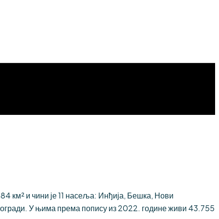
 км² и чини је 11 насеља: Инђија, Бешка, Нови
огради. У њима према попису из 2022. године живи 43.755