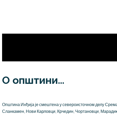
О општини...
Општина Инђија је смештена у североисточном делу Срема,
Сланкамен, Нови Карловци, Крчедин, Чортановци, Марадик