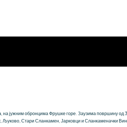
 на јужним обронцима Фрушке горе. Заузима површину од 384
, Љуково, Стари Сланкамен, Јарковци и Сланкаменачки Вин