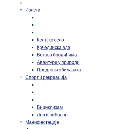
Излети
Келтско село
Крчединска ада
Вожња бродићима
Авантуре у природи
Предлози обилазака
Спорт и рекреација
Бициклизам
Лов и риболов
Манифестације