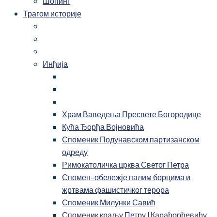
Шопинг
Трагом историје
Инђија
Храм Ваведења Пресвете Богородице
Кућа Ђорђа Војновића
Споменик Подунавском партизанском
одреду
Римокатоличка црква Светог Петра
Спомен-обележје палим борцима и
жртвама фашистичког терора
Споменик Милунки Савић
Споменик краљу Петру I Карађорђевићу