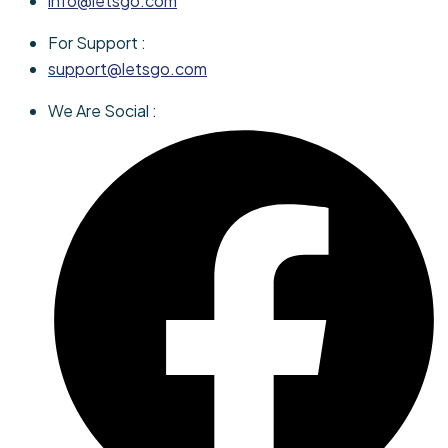
info@letsgo.com
For Support :
support@letsgo.com
We Are Social :