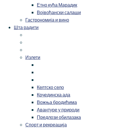
Етно кућа Марадик
Војвођански салаши
Гастрономија и вино
Шта радити
Излети
Келтско село
Крчединска ада
Вожња бродићима
Авантуре у природи
Предлози обилазака
Спорт и рекреација