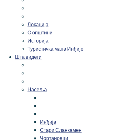
Локација
О општини
Историја
Туристичка мапа Инђије
Шта видети
Насеља
Инђија
Стари Сланкамен
Чортановци