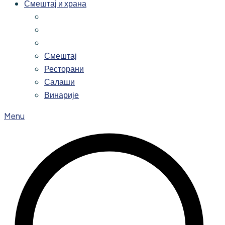
Смештај и храна
Смештај
Ресторани
Салаши
Винарије
Menu