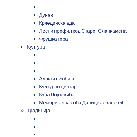
Дунав
Крчединска ада
Лесни профил код Старог Сланкамена
Фрушка гора
Култура
Адлигат Инђија
Културни центар
Кућа Војновића
Меморијална соба Данице Јовановић
Традиција