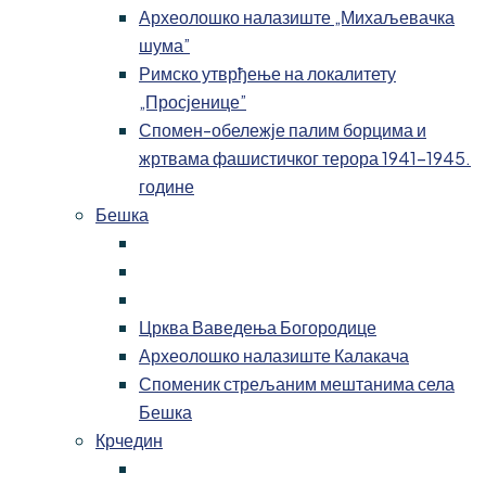
Археолошко налазиште „Михаљевачка
шума”
Римско утврђење на локалитету
„Просјенице”
Спомен-обележје палим борцима и
жртвама фашистичког терора 1941-1945.
године
Бешка
Црква Ваведења Богородице
Археолошко налазиште Калакача
Споменик стрељаним мештанима села
Бешка
Крчедин