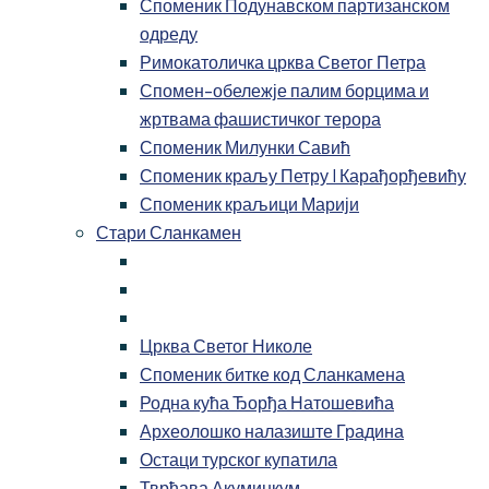
Споменик Подунавском партизанском
одреду
Римокатоличка црква Светог Петра
Спомен-обележје палим борцима и
жртвама фашистичког терора
Споменик Милунки Савић
Споменик краљу Петру I Карађорђевићу
Споменик краљици Марији
Стари Сланкамен
Црква Светог Николе
Споменик битке код Сланкамена
Родна кућа Ђорђа Натошевића
Археолошко налазиште Градина
Остаци турског купатила
Тврђава Акуминкум