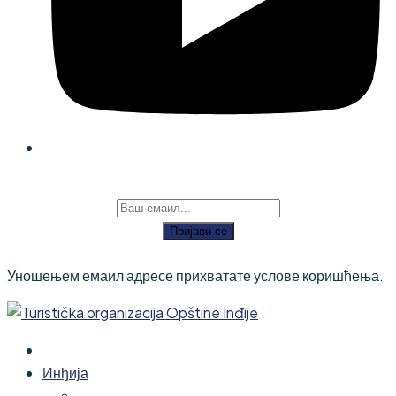
Пријави се
Уношењем емаил адресе прихватате услове коришћења.
Инђија