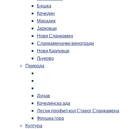
Бeшка
Крчедин
Марадик
Јарковци
Нови Сланкамен
Сланкаменачки виногради
Нови Карловци
Љуково
Природа
Дунав
Крчединска ада
Лесни профил код Старог Сланкамена
Фрушка гора
Култура