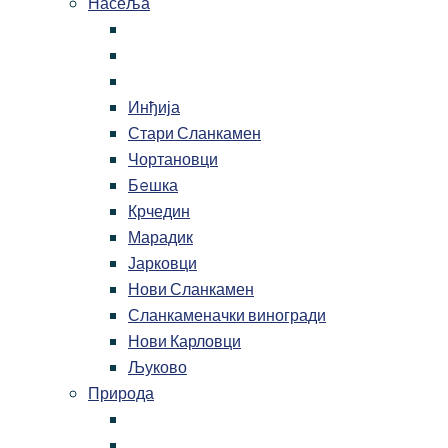
Насеља
Инђија
Стари Сланкамен
Чортановци
Бeшка
Крчедин
Марадик
Јарковци
Нови Сланкамен
Сланкаменачки виногради
Нови Карловци
Љуково
Природа