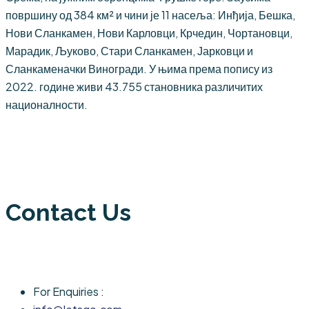
површину од 384 км² и чини је 11 насеља: Инђија, Бешка,
Нови Сланкамен, Нови Карловци, Крчедин, Чортановци,
Марадик, Љуково, Стари Сланкамен, Јарковци и
Сланкаменачки Виногради. У њима према попису из
2022. године живи 43.755 становника различитих
националности.
Contact Us
For Enquiries :