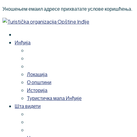
Уношењем емаил адресе прихватате услове коришћења.
Инђија
Локација
О општини
Историја
Туристичка мапа Инђије
Шта видети