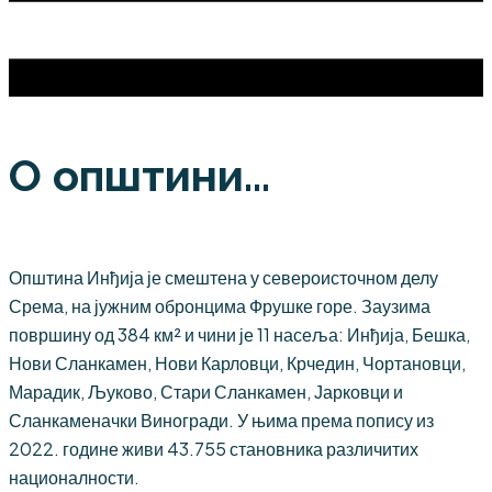
О општини...
Општина Инђија је смештена у североисточном делу
Срема, на јужним обронцима Фрушке горе. Заузима
површину од 384 км² и чини је 11 насеља: Инђија, Бешка,
Нови Сланкамен, Нови Карловци, Крчедин, Чортановци,
Марадик, Љуково, Стари Сланкамен, Јарковци и
Сланкаменачки Виногради. У њима према попису из
2022. године живи 43.755 становника различитих
националности.