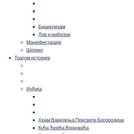
Бициклизам
Лов и риболов
Манифестације
Шопинг
Трагом историје
Инђија
Храм Ваведења Пресвете Богородице
Кућа Ђорђа Војновића