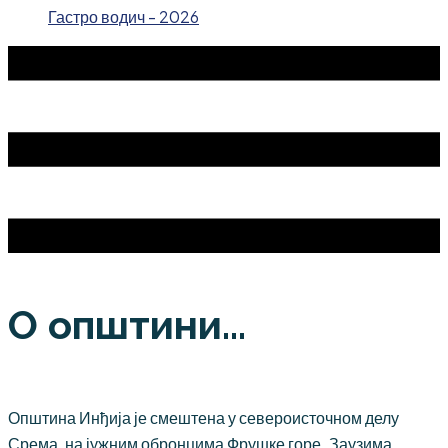
Гастро водич - 2026
О општини...
Општина Инђија је смештена у североисточном делу
Срема, на јужним обронцима Фрушке горе. Заузима