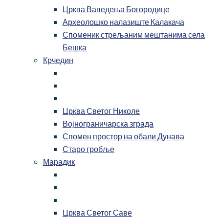
Црква Ваведења Богородице
Археолошко налазиште Калакача
Споменик стрељаним мештанима села
Бешка
Крчедин
Црква Светог Николе
Војнограничарска зграда
Спомен простор на обали Дунава
Старо гробље
Марадик
Црква Светог Саве