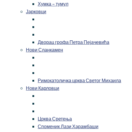
Хумка – тумул
Јарковци
Дворац грофа Петра Пејачевића
Нови Сланкамен
Римокатоличка црква Светог Михаила
Нови Карловци
Црква Сретења
Споменик Лази Харамбаши