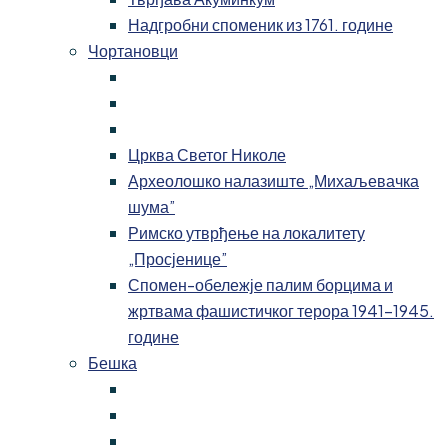
Надгробни споменик из 1761. године
Чортановци
Црква Светог Николе
Археолошко налазиште „Михаљевачка
шума”
Римско утврђење на локалитету
„Просјенице”
Спомен-обележје палим борцима и
жртвама фашистичког терора 1941-1945.
године
Бешка