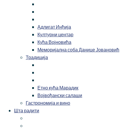
Адлигат Инђија
Културни центар
Кућа Војновића
Меморијална соба Данице Јовановић
Традиција
Етно кућа Марадик
Војвођански салаши
Гастрономија и вино
Шта радити