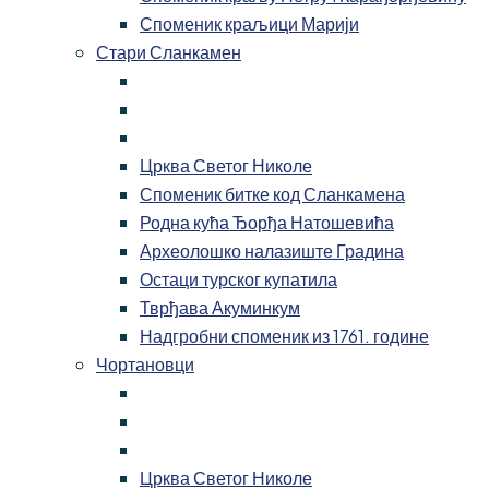
Споменик краљици Марији
Стари Сланкамен
Црква Светог Николе
Споменик битке код Сланкамена
Родна кућа Ђорђа Натошевића
Археолошко налазиште Градина
Остаци турског купатила
Тврђава Акуминкум
Надгробни споменик из 1761. године
Чортановци
Црква Светог Николе