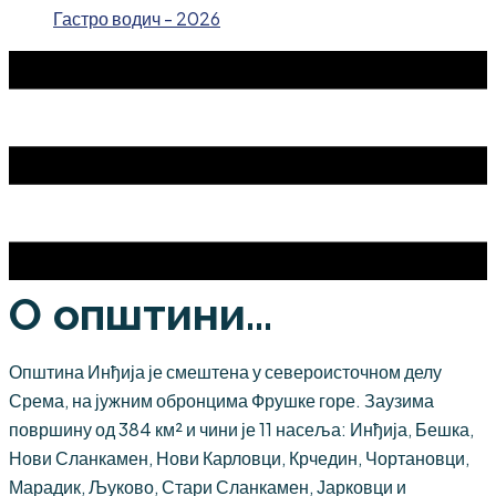
Гастро водич - 2026
О општини...
Општина Инђија је смештена у североисточном делу
Срема, на јужним обронцима Фрушке горе. Заузима
површину од 384 км² и чини је 11 насеља: Инђија, Бешка,
Нови Сланкамен, Нови Карловци, Крчедин, Чортановци,
Марадик, Љуково, Стари Сланкамен, Јарковци и