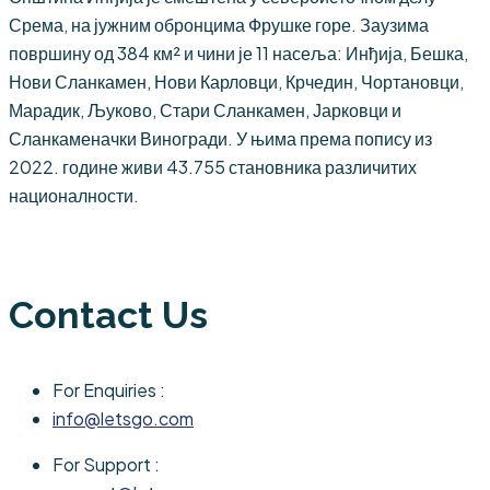
Срема, на јужним обронцима Фрушке горе. Заузима
површину од 384 км² и чини је 11 насеља: Инђија, Бешка,
Нови Сланкамен, Нови Карловци, Крчедин, Чортановци,
Марадик, Љуково, Стари Сланкамен, Јарковци и
Сланкаменачки Виногради. У њима према попису из
2022. године живи 43.755 становника различитих
националности.
Contact Us
For Enquiries :
info@letsgo.com
For Support :