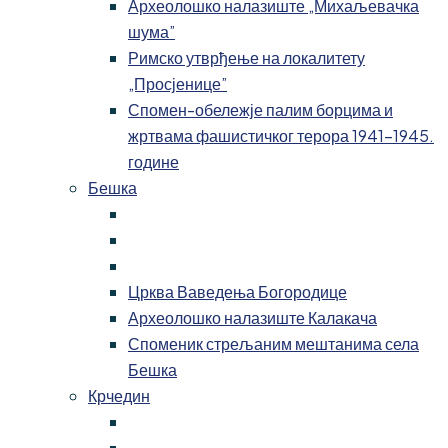
Археолошко налазиште „Михаљевачка
шума”
Римско утврђење на локалитету
„Просјенице”
Спомен-обележје палим борцима и
жртвама фашистичког терора 1941-1945.
године
Бешка
Црква Ваведења Богородице
Археолошко налазиште Калакача
Споменик стрељаним мештанима села
Бешка
Крчедин