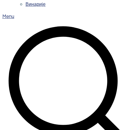
Винарије
Menu