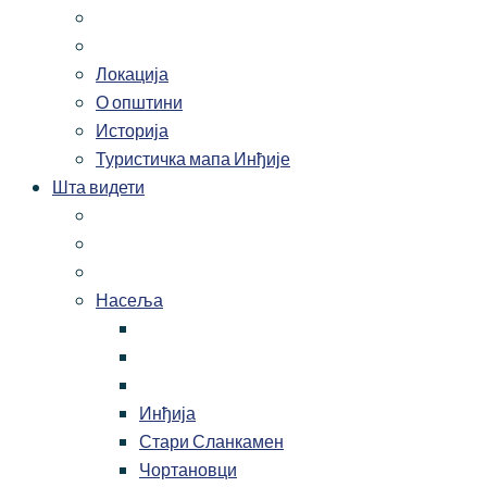
Локација
О општини
Историја
Туристичка мапа Инђије
Шта видети
Насеља
Инђија
Стари Сланкамен
Чортановци