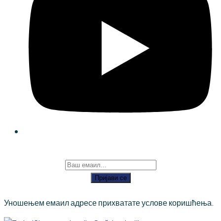
Пријави се
Уношењем емаил адресе прихватате услове коришћења.