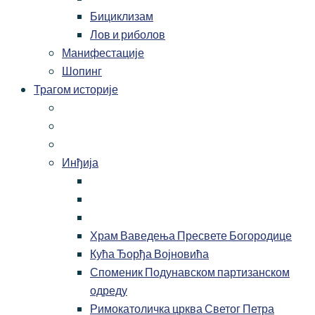
Бициклизам
Лов и риболов
Манифестације
Шопинг
Трагом историје
Инђија
Храм Ваведења Пресвете Богородице
Кућа Ђорђа Војновића
Споменик Подунавском партизанском
одреду
Римокатоличка црква Светог Петра