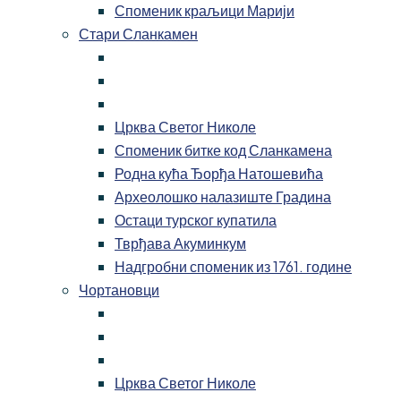
Споменик краљици Марији
Стари Сланкамен
Црква Светог Николе
Споменик битке код Сланкамена
Родна кућа Ђорђа Натошевића
Археолошко налазиште Градина
Остаци турског купатила
Тврђава Акуминкум
Надгробни споменик из 1761. године
Чортановци
Црква Светог Николе