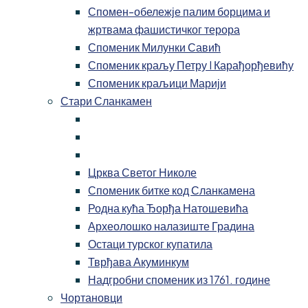
Спомен-обележје палим борцима и
жртвама фашистичког терора
Споменик Милунки Савић
Споменик краљу Петру I Карађорђевићу
Споменик краљици Марији
Стари Сланкамен
Црква Светог Николе
Споменик битке код Сланкамена
Родна кућа Ђорђа Натошевића
Археолошко налазиште Градина
Остаци турског купатила
Тврђава Акуминкум
Надгробни споменик из 1761. године
Чортановци