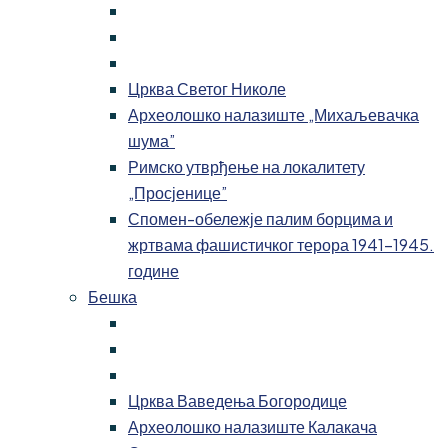
Црква Светог Николе
Археолошко налазиште „Михаљевачка
шума”
Римско утврђење на локалитету
„Просјенице”
Спомен-обележје палим борцима и
жртвама фашистичког терора 1941-1945.
године
Бешка
Црква Ваведења Богородице
Археолошко налазиште Калакача