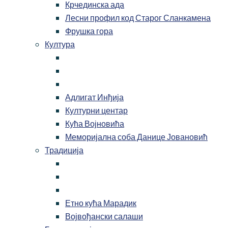
Крчединска ада
Лесни профил код Старог Сланкамена
Фрушка гора
Култура
Адлигат Инђија
Културни центар
Кућа Војновића
Меморијална соба Данице Јовановић
Традиција
Етно кућа Марадик
Војвођански салаши