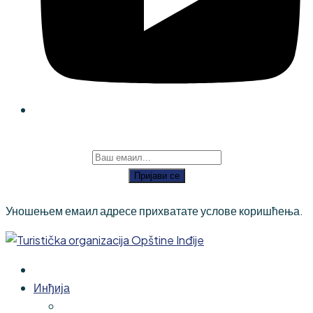
Пријави се
Уношењем емаил адресе прихватате услове коришћења.
Инђија