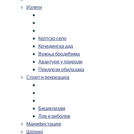
Излети
Келтско село
Крчединска ада
Вожња бродићима
Авантуре у природи
Предлози обилазака
Спорт и рекреација
Бициклизам
Лов и риболов
Манифестације
Шопинг