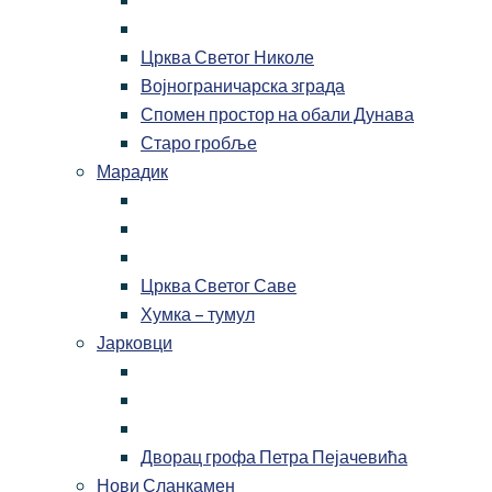
Црква Светог Николе
Војнограничарска зграда
Спомен простор на обали Дунава
Старо гробље
Марадик
Црква Светог Саве
Хумка – тумул
Јарковци
Дворац грофа Петра Пејачевића
Нови Сланкамен