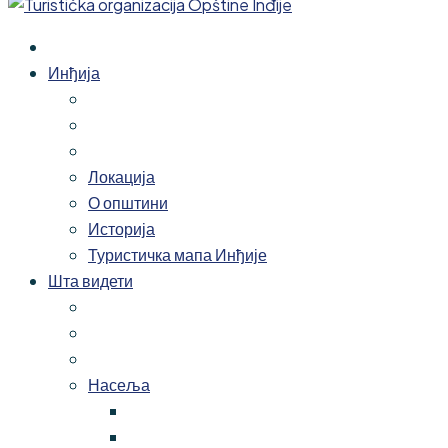
Инђија
Локација
О општини
Историја
Туристичка мапа Инђије
Шта видети
Насеља