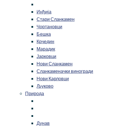
Инђија
Стари Сланкамен
Чортановци
Бeшка
Крчедин
Марадик
Јарковци
Нови Сланкамен
Сланкаменачки виногради
Нови Карловци
Љуково
Природа
Дунав