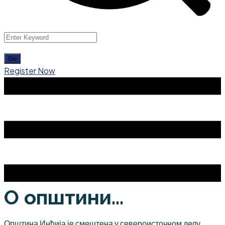
Register Now
О општини...
Општина Инђија је смештена у североисточном делу