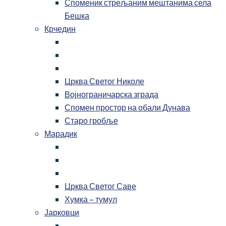
Споменик стрељаним мештанима села
Бешка
Крчедин
Црква Светог Николе
Војнограничарска зграда
Спомен простор на обали Дунава
Старо гробље
Марадик
Црква Светог Саве
Хумка – тумул
Јарковци