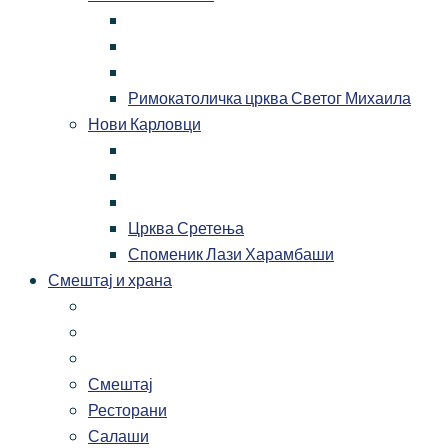
Римокатоличка црква Светог Михаила
Нови Карловци
Црква Сретења
Споменик Лази Харамбаши
Смештај и храна
Смештај
Ресторани
Салаши