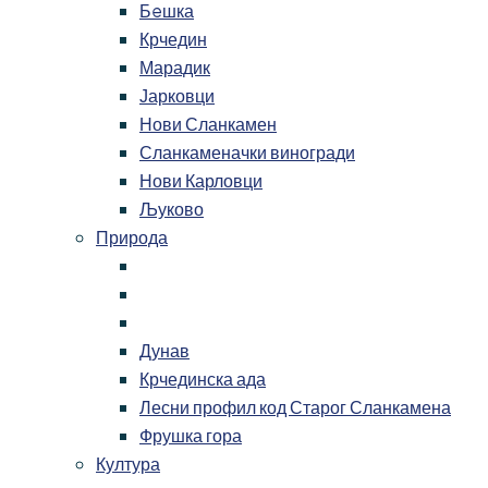
Бeшка
Крчедин
Марадик
Јарковци
Нови Сланкамен
Сланкаменачки виногради
Нови Карловци
Љуково
Природа
Дунав
Крчединска ада
Лесни профил код Старог Сланкамена
Фрушка гора
Култура