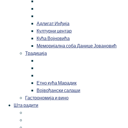
Адлигат Инђија
Културни центар
Кућа Војновића
Меморијална соба Данице Јовановић
Традиција
Етно кућа Марадик
Војвођански салаши
Гастрономија и вино
Шта радити