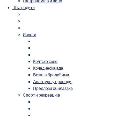
Гастрономија и вино
Шта радити
Излети
Келтско село
Крчединска ада
Вожња бродићима
Авантуре у природи
Предлози обилазака
Спорт и рекреација