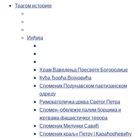
Трагом историје
Инђија
Храм Ваведења Пресвете Богородице
Кућа Ђорђа Војновића
Споменик Подунавском партизанском
одреду
Римокатоличка црква Светог Петра
Спомен-обележје палим борцима и
жртвама фашистичког терора
Споменик Милунки Савић
Споменик краљу Петру I Карађорђевићу