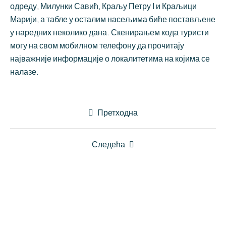
одреду, Милунки Савић, Краљу Петру I и Краљици
Марији, а табле у осталим насељима биће постављене
у наредних неколико дана. Скенирањем кода туристи
могу на свом мобилном телефону да прочитају
најважније информације о локалитетима на којима се
налазе.
Претходна
Следећа