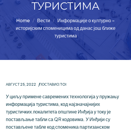
ТУРИСТИМА
Home
Вести
Информације о културно –
историјским споменицима од данас још ближе
туристима
АВГУСТ 25, 2022
ПОСТАВИО:
TOI
У циљу примене савремених технологија у пружању
информација туристима, код најзначајнијих
туристичких локалитета општине Инђија у току је
постављање табли са QR кодовима. У Инђији су
постављене табле код споменика партизанском