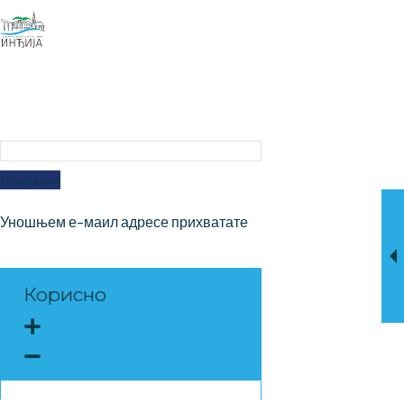
НАШ ЕЛЕКТРОНСКИ БИЛТЕН
Пријавите се на наш 
електронски билтен
Пошаљи
Уношњем е-маил адресе прихватате
услове коришћења
Корисно