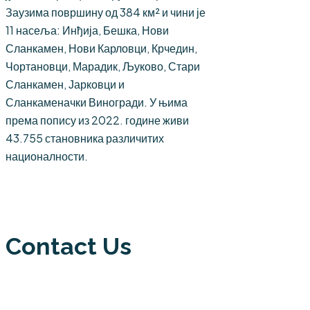
Заузима површину од 384 км² и чини је
11 насеља: Инђија, Бешка, Нови
Сланкамен, Нови Карловци, Крчедин,
Чортановци, Марадик, Љуково, Стари
Сланкамен, Јарковци и
Сланкаменачки Виногради. У њима
према попису из 2022. године живи
43.755 становника различитих
националности.
Contact Us