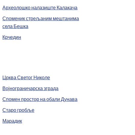
Археолошко налазиште Калакача
Споменик стрељаним мештанима
села Бешка
Крчедин
Црква Светог Николе
Војнограничарска зграда
Спомен простор на обали Дунава
Старо гробље
Марадик