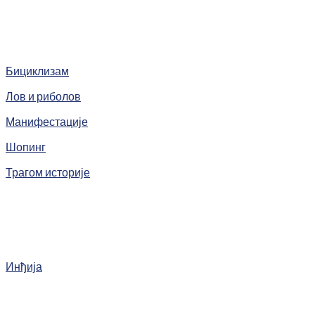
Бициклизам
Лов и риболов
Манифестације
Шопинг
Трагом историје
Инђија