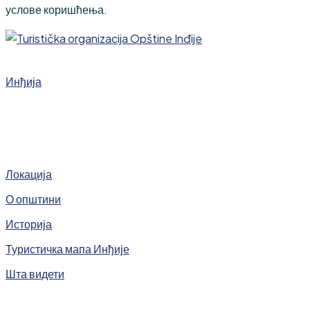
услове коришћења.
Инђија
Локација
О општини
Историја
Туристичка мапа Инђије
Шта видети