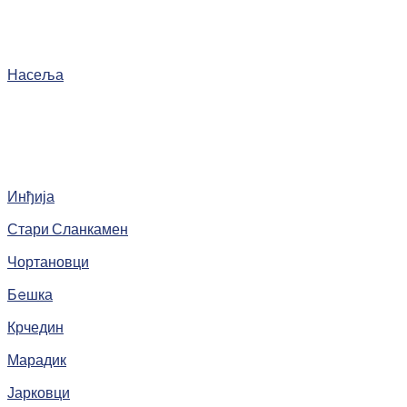
Насеља
Инђија
Стари Сланкамен
Чортановци
Бeшка
Крчедин
Марадик
Јарковци