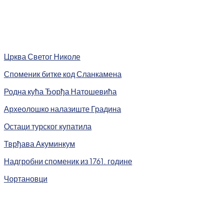
Црква Светог Николе
Споменик битке код Сланкамена
Родна кућа Ђорђа Натошевића
Археолошко налазиште Градина
Остаци турског купатила
Тврђава Акуминкум
Надгробни споменик из 1761. године
Чортановци