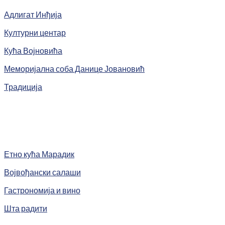
Адлигат Инђија
Културни центар
Кућа Војновића
Меморијална соба Данице Јовановић
Традиција
Етно кућа Марадик
Војвођански салаши
Гастрономија и вино
Шта радити