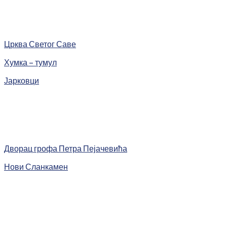
Црква Светог Саве
Хумка – тумул
Јарковци
Дворац грофа Петра Пејачевића
Нови Сланкамен