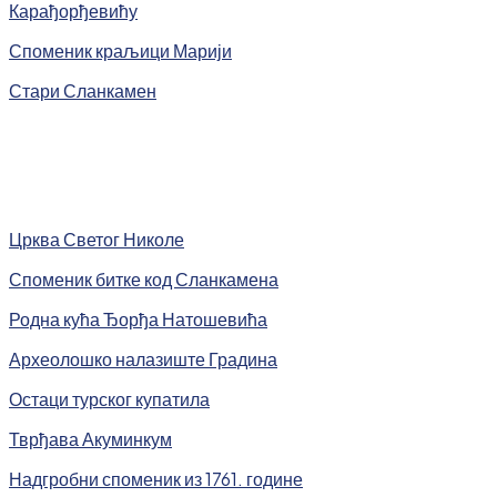
Карађорђевићу
Споменик краљици Марији
Стари Сланкамен
Црква Светог Николе
Споменик битке код Сланкамена
Родна кућа Ђорђа Натошевића
Археолошко налазиште Градина
Остаци турског купатила
Тврђава Акуминкум
Надгробни споменик из 1761. године