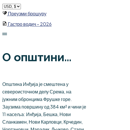
Skip
to
Преузми брошуру
content
Гастро водич - 2026
О општини...
Општина Инђија је смештена у
североисточном делу Срема, на
јужним обронцима Фрушке горе.
Заузима површину од 384 км² и чини је
11 насеља: Инђија, Бешка, Нови
Сланкамен, Нови Карловци, Крчедин,
Чортановци, Марадик, Љуково, Стари