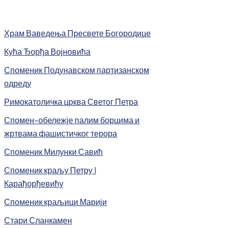
Храм Ваведења Пресвете Богородице
Кућа Ђорђа Војновића
Споменик Подунавском партизанском
одреду
Римокатоличка црква Светог Петра
Спомен-обележје палим борцима и
жртвама фашистичког терора
Споменик Милунки Савић
Споменик краљу Петру I
Карађорђевићу
Споменик краљици Марији
Стари Сланкамен