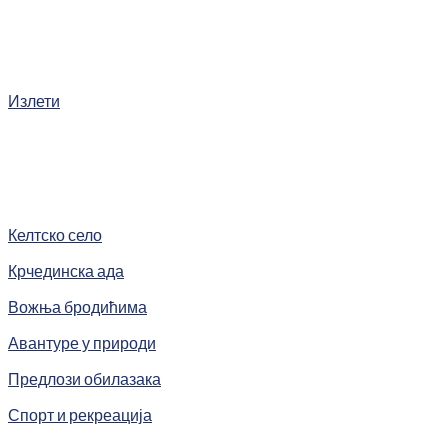
Излети
Келтско село
Крчединска ада
Вожња бродићима
Авантуре у природи
Предлози обилазака
Спорт и рекреација