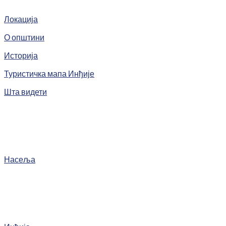
Локација
О општини
Историја
Туристичка мапа Инђије
Шта видети
Насеља