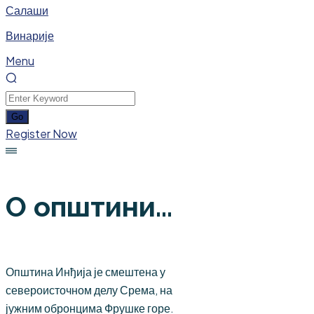
Салаши
Винарије
Menu
Register Now
О општини...
Општина Инђија је смештена у
североисточном делу Срема, на
јужним обронцима Фрушке горе.