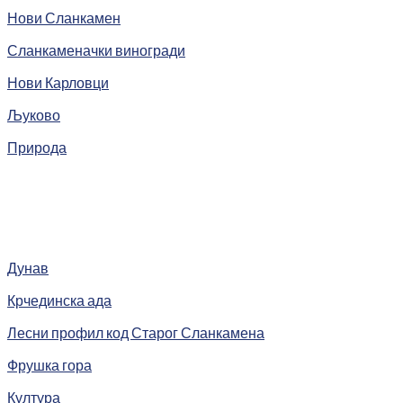
Нови Сланкамен
Сланкаменачки виногради
Нови Карловци
Љуково
Природа
Дунав
Крчединска ада
Лесни профил код Старог Сланкамена
Фрушка гора
Култура