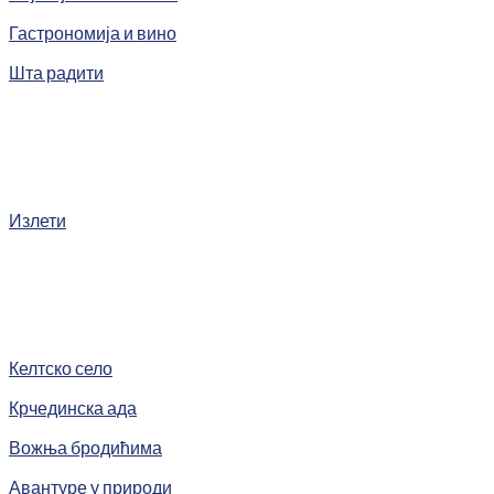
Гастрономија и вино
Шта радити
Излети
Келтско село
Крчединска ада
Вожња бродићима
Авантуре у природи