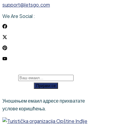
support@letsgo.com
We Are Social :
Пријави се
Уношењем емаил адресе прихватате
услове коришћења.