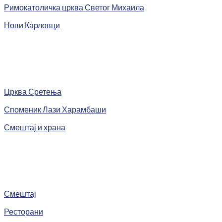
Римокатоличка црква Светог Михаила
Нови Карловци
Црква Сретења
Споменик Лази Харамбаши
Смештај и храна
Смештај
Ресторани