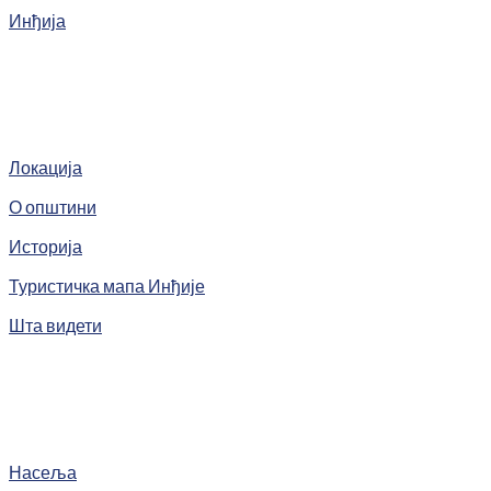
Инђија
Локација
О општини
Историја
Туристичка мапа Инђије
Шта видети
Насеља