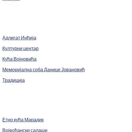
Адлигат Инђија
Културни центар
Кућа Војновића
Меморијална соба Данице Јовановић
Традиција
Етно кућа Марадик
Војвођански салаши