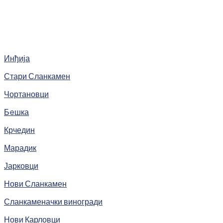
Инђија
Стари Сланкамен
Чортановци
Бeшка
Крчедин
Марадик
Јарковци
Нови Сланкамен
Сланкаменачки виногради
Нови Карловци