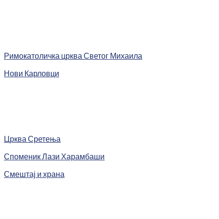
Римокатоличка црква Светог Михаила
Нови Карловци
Црква Сретења
Споменик Лази Харамбаши
Смештај и храна