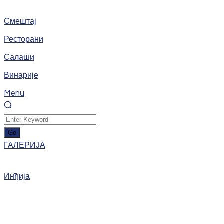
Смештај
Ресторани
Салаши
Винарије
Menu
ГАЛЕРИЈА
Инђија