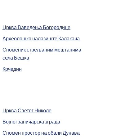
Црква Ваведења Богородице
Археолошко налазиште Калакача
Споменик стрељаним мештанима
села Бешка
Крчедин
Црква Светог Николе
Војнограничарска зграда
Спомен простор на обали Дунава