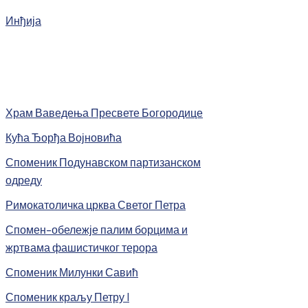
Инђија
Храм Ваведења Пресвете Богородице
Кућа Ђорђа Војновића
Споменик Подунавском партизанском
одреду
Римокатоличка црква Светог Петра
Спомен-обележје палим борцима и
жртвама фашистичког терора
Споменик Милунки Савић
Споменик краљу Петру I