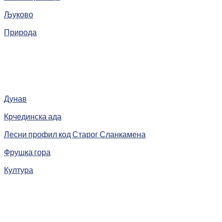
Љуково
Природа
Дунав
Крчединска ада
Лесни профил код Старог Сланкамена
Фрушка гора
Култура