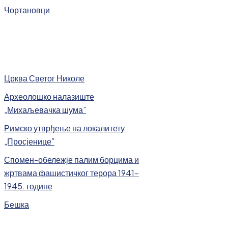
Чортановци
Црква Светог Николе
Археолошко налазиште
„Михаљевачка шума”
Римско утврђење на локалитету
„Просјенице”
Спомен-обележје палим борцима и
жртвама фашистичког терора 1941-
1945. године
Бешка