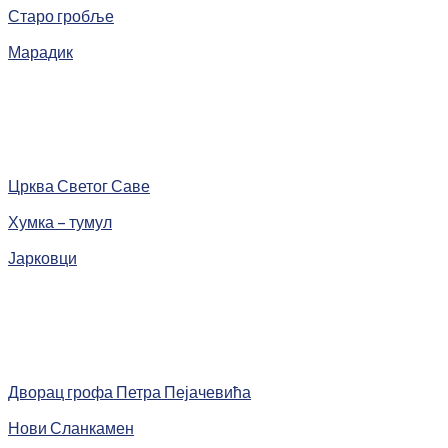
Старо гробље
Марадик
Црква Светог Саве
Хумка – тумул
Јарковци
Дворац грофа Петра Пејачевића
Нови Сланкамен