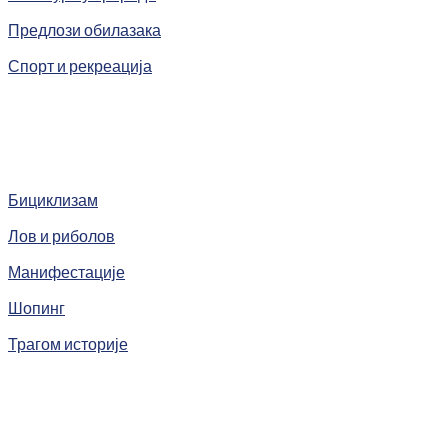
Предлози обилазака
Спорт и рекреација
Бициклизам
Лов и риболов
Манифестације
Шопинг
Трагом историје