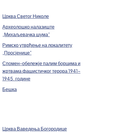
Црква Светог Николе
Археолошко налазиште
„Михаљевачка шума”
Римско утврђење на локалитету
„Просјенице”
Спомен-обележје палим борцима и
жртвама фашистичког терора 1941-
1945. године
Бешка
Црква Ваведења Богородице