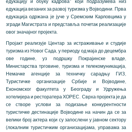
едукацију и обуку кадрова“ који подразумева низ
едукација везаних за развој туризма у Војводини. Прва
едукација одржана је јуче у Сремским Карловцима у
згради Магистрата и представља почетак реализације
овог значајног пројекта.
Пројакт реализује Центар за истраживање и студије
туризма из Новог Сада, у периоду од маја до децембра
ове године, уз подршку Покрајинске владе,
Министарства трговине, туризма и телекомуникација,
Немачке агенције за техничку сарадњу ГИЗ,
Туристичке организације Србије и Војводине,
Економског факултета у Београду и Удружења
хотелијера и ресторатера ХОРЕС. Сврха пројекта је да
се створе услови за подизање конкурентности
туристичке дестинације Војводине на начин да се за
велики број актера који су запослени у јавном сектору
(локалним туристичким организацијама, управама за