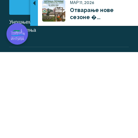
МАР 11, 2026
Пошаљи
Отварање нове
сезоне �...
Уношњем е-маил адресе прихватате
услове
коришћења
Корисно
Навигација
Информације