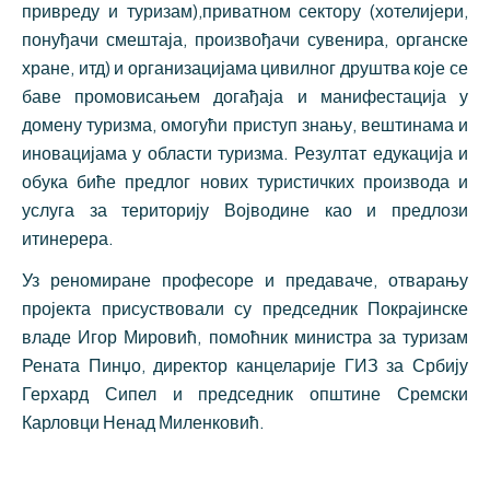
привреду и туризам),приватном сектору (хотелијери,
понуђачи смештаја, произвођачи сувенира, органске
хране, итд) и организацијама цивилног друштва које се
баве промовисањем догађаја и манифестација у
домену туризма, омогући приступ знању, вештинама и
иновацијама у области туризма. Резултат едукација и
обука биће предлог нових туристичких производа и
услуга за територију Војводине као и предлози
итинерера.
Уз реномиране професоре и предаваче, отварању
пројекта присуствовали су председник Покрајинске
владе Игор Мировић, помоћник министра за туризам
Рената Пинџо, директор канцеларије ГИЗ за Србију
Герхард Сипел и председник општине Сремски
Карловци Ненад Миленковић.