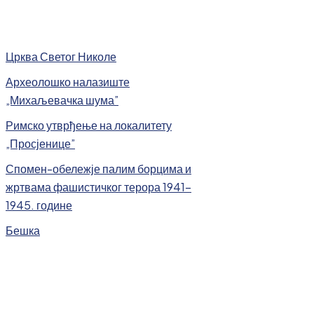
Црква Светог Николе
Археолошко налазиште
„Михаљевачка шума”
Римско утврђење на локалитету
„Просјенице”
Спомен-обележје палим борцима и
жртвама фашистичког терора 1941-
1945. године
Бешка