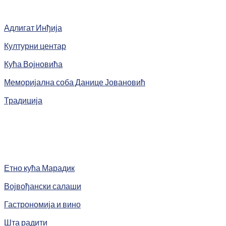
Адлигат Инђија
Културни центар
Кућа Војновића
Меморијална соба Данице Јовановић
Традиција
Етно кућа Марадик
Војвођански салаши
Гастрономија и вино
Шта радити