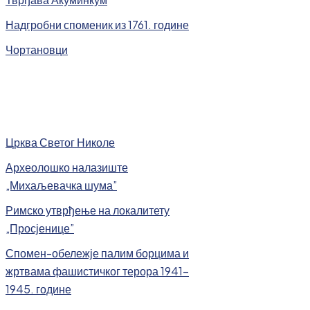
Надгробни споменик из 1761. године
Чортановци
Црква Светог Николе
Археолошко налазиште
„Михаљевачка шума”
Римско утврђење на локалитету
„Просјенице”
Спомен-обележје палим борцима и
жртвама фашистичког терора 1941-
1945. године