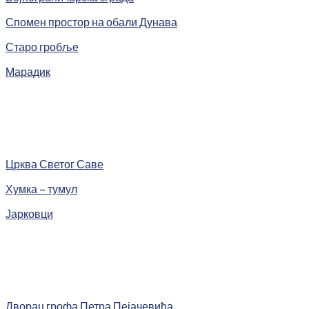
Спомен простор на обали Дунава
Старо гробље
Марадик
Црква Светог Саве
Хумка – тумул
Јарковци
Дворац грофа Петра Пејачевића