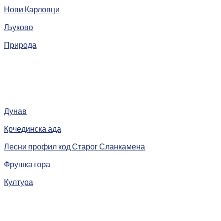
Нови Карловци
Љуково
Природа
Дунав
Крчединска ада
Лесни профил код Старог Сланкамена
Фрушка гора
Култура