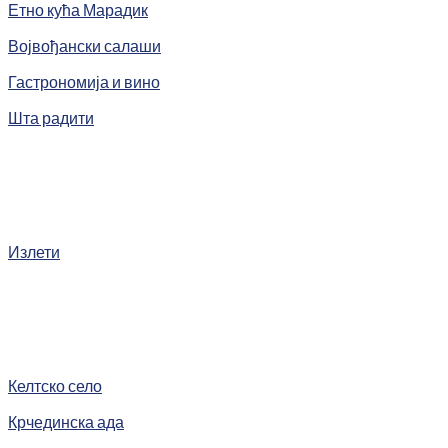
Етно кућа Марадик
Војвођански салаши
Гастрономија и вино
Шта радити
Излети
Келтско село
Крчединска ада