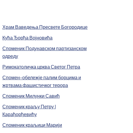
Храм Ваведења Пресвете Богородице
Кућа Ђорђа Војновића
Споменик Подунавском партизанском
одреду
Римокатоличка црква Светог Петра
Спомен-обележје палим борцима и
жртвама фашистичког терора
Споменик Милунки Савић
Споменик краљу Петру I
Карађорђевићу
Споменик краљици Марији