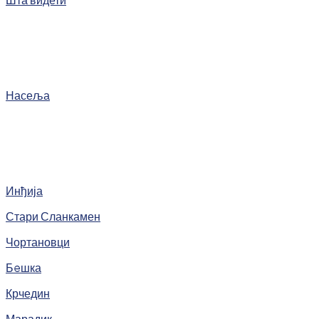
Насеља
Инђија
Стари Сланкамен
Чортановци
Бeшка
Крчедин
Марадик