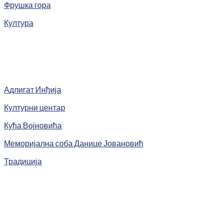
Фрушка гора
Култура
Адлигат Инђија
Културни центар
Кућа Војновића
Меморијална соба Данице Јовановић
Традиција