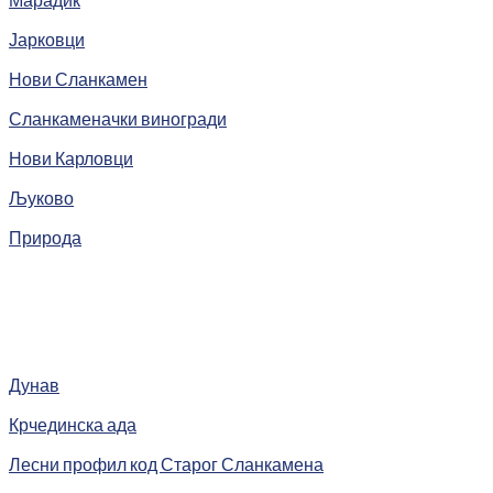
Јарковци
Нови Сланкамен
Сланкаменачки виногради
Нови Карловци
Љуково
Природа
Дунав
Крчединска ада
Лесни профил код Старог Сланкамена