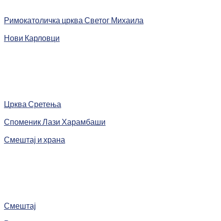
Римокатоличка црква Светог Михаила
Нови Карловци
Црква Сретења
Споменик Лази Харамбаши
Смештај и храна
Смештај