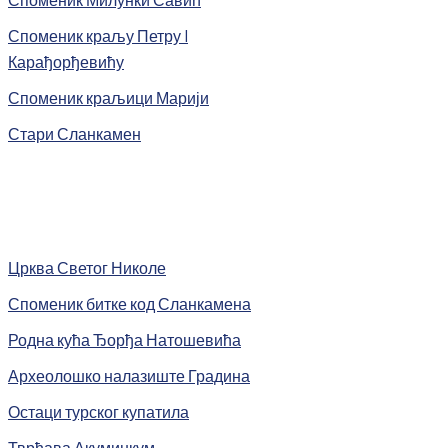
Споменик краљу Петру I
Карађорђевићу
Споменик краљици Марији
Стари Сланкамен
Црква Светог Николе
Споменик битке код Сланкамена
Родна кућа Ђорђа Натошевића
Археолошко налазиште Градина
Остаци турског купатила
Тврђава Акуминкум