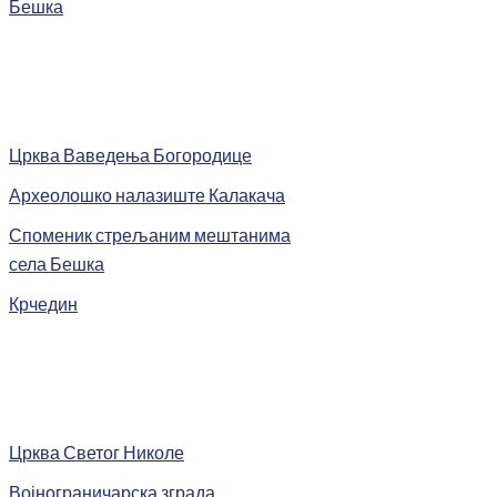
Бешка
Црква Ваведења Богородице
Археолошко налазиште Калакача
Споменик стрељаним мештанима
села Бешка
Крчедин
Црква Светог Николе
Војнограничарска зграда