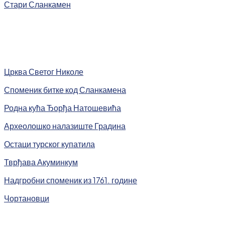
Стари Сланкамен
Црква Светог Николе
Споменик битке код Сланкамена
Родна кућа Ђорђа Натошевића
Археолошко налазиште Градина
Остаци турског купатила
Тврђава Акуминкум
Надгробни споменик из 1761. године
Чортановци