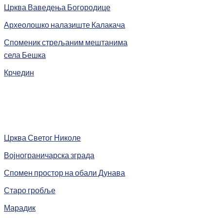
Црква Ваведења Богородице
Археолошко налазиште Калакача
Споменик стрељаним мештанима
села Бешка
Крчедин
Црква Светог Николе
Војнограничарска зграда
Спомен простор на обали Дунава
Старо гробље
Марадик