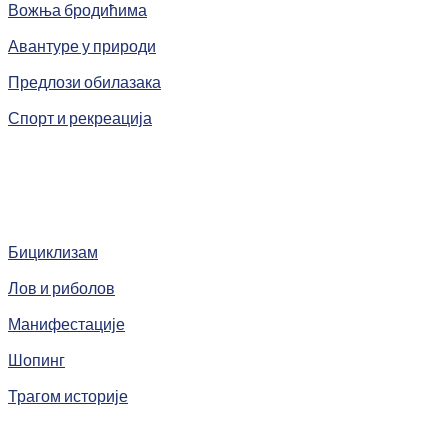
Вожња бродићима
Авантуре у природи
Предлози обилазака
Спорт и рекреација
Бициклизам
Лов и риболов
Манифестације
Шопинг
Трагом историје