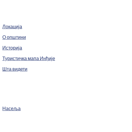
Локација
О општини
Историја
Туристичка мапа Инђије
Шта видети
Насеља