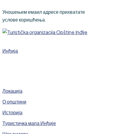
Уношењем емаил адресе прихватате
услове коришћења.
Инђија
Локација
О општини
Историја
Туристичка мапа Инђије
Шта видети