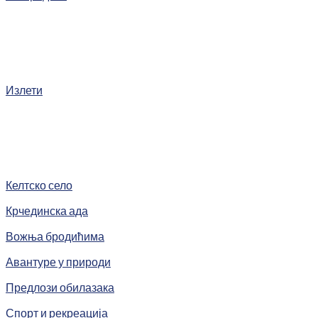
Излети
Келтско село
Крчединска ада
Вожња бродићима
Авантуре у природи
Предлози обилазака
Спорт и рекреација