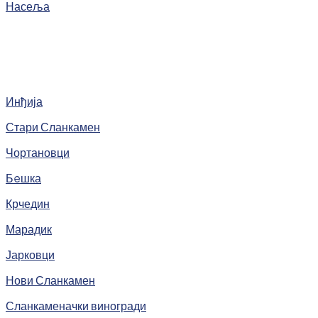
Насеља
Инђија
Стари Сланкамен
Чортановци
Бeшка
Крчедин
Марадик
Јарковци
Нови Сланкамен
Сланкаменачки виногради