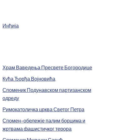
Инђија
Храм Ваведења Пресвете Богородице
Кућа Ђорђа Војновића
Споменик Подунавском партизанском
одреду
Римокатоличка црква Светог Петра
Спомен-обележје палим борцима и
жртвама фашистичког терора
Споменик Милунки Савић