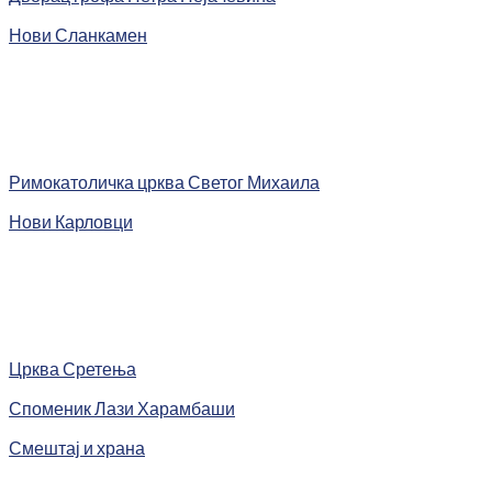
Нови Сланкамен
Римокатоличка црква Светог Михаила
Нови Карловци
Црква Сретења
Споменик Лази Харамбаши
Смештај и храна