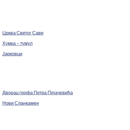
Црква Светог Саве
Хумка – тумул
Јарковци
Дворац грофа Петра Пејачевића
Нови Сланкамен