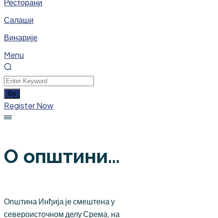
Ресторани
Салаши
Винарије
Menu
Register Now
О општини...
Општина Инђија је смештена у
североисточном делу Срема, на