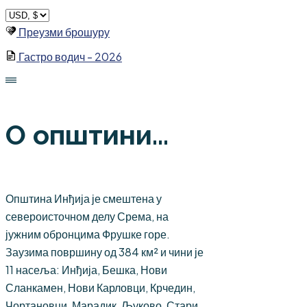
Skip
to
Преузми брошуру
content
Гастро водич - 2026
О општини...
Општина Инђија је смештена у
североисточном делу Срема, на
јужним обронцима Фрушке горе.
Заузима површину од 384 км² и чини је
11 насеља: Инђија, Бешка, Нови
Сланкамен, Нови Карловци, Крчедин,
Чортановци, Марадик, Љуково, Стари