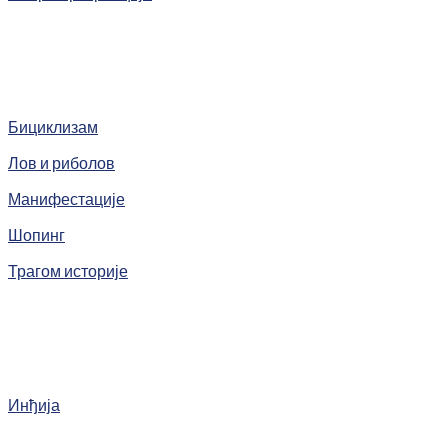
Бициклизам
Лов и риболов
Манифестације
Шопинг
Трагом историје
Инђија