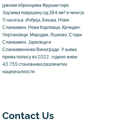
јужним обронцима Фрушке горе.
Заузима површину од 384 км² и чини је
11 насеља: Инђија, Бешка, Нови
Сланкамен, Нови Карловци, Крчедин,
Чортановци, Марадик, Љуково, Стари
Сланкамен, Јарковци и
Сланкаменачки Виногради. У њима
према попису из 2022. године живи
43.755 становника различитих
националности.
Contact Us