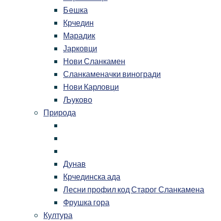
Бeшка
Крчедин
Марадик
Јарковци
Нови Сланкамен
Сланкаменачки виногради
Нови Карловци
Љуково
Природа
Дунав
Крчединска ада
Лесни профил код Старог Сланкамена
Фрушка гора
Култура