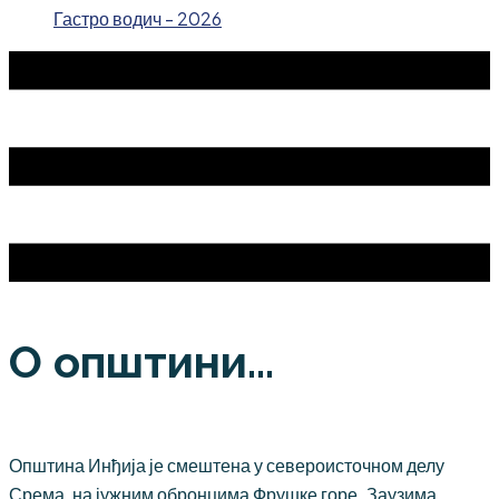
Гастро водич - 2026
О општини...
Општина Инђија је смештена у североисточном делу
Срема, на јужним обронцима Фрушке горе. Заузима