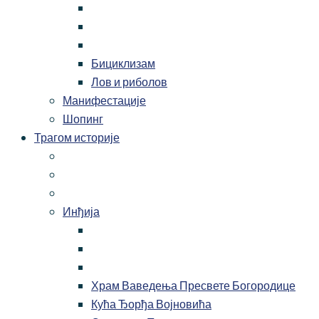
Бициклизам
Лов и риболов
Манифестације
Шопинг
Трагом историје
Инђија
Храм Ваведења Пресвете Богородице
Кућа Ђорђа Војновића