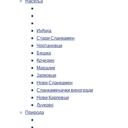
Насеља
Инђија
Стари Сланкамен
Чортановци
Бeшка
Крчедин
Марадик
Јарковци
Нови Сланкамен
Сланкаменачки виногради
Нови Карловци
Љуково
Природа