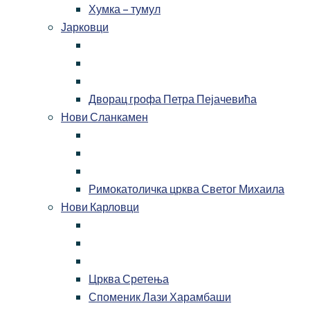
Хумка – тумул
Јарковци
Дворац грофа Петра Пејачевића
Нови Сланкамен
Римокатоличка црква Светог Михаила
Нови Карловци
Црква Сретења
Споменик Лази Харамбаши