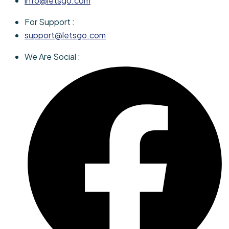
info@letsgo.com
For Support :
support@letsgo.com
We Are Social :