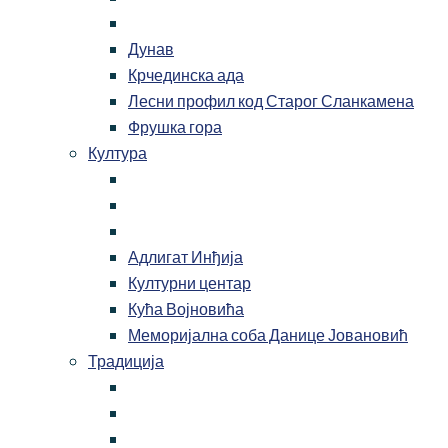
Дунав
Крчединска ада
Лесни профил код Старог Сланкамена
Фрушка гора
Култура
Адлигат Инђија
Културни центар
Кућа Војновића
Меморијална соба Данице Јовановић
Традиција