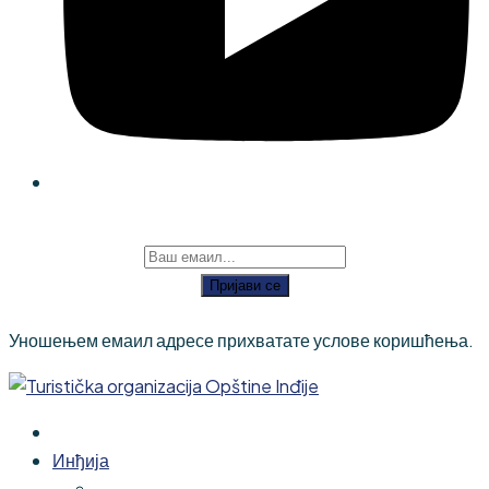
Пријави се
Уношењем емаил адресе прихватате услове коришћења.
Инђија