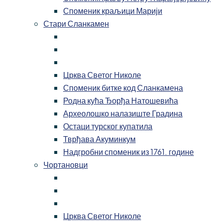
Споменик краљици Марији
Стари Сланкамен
Црква Светог Николе
Споменик битке код Сланкамена
Родна кућа Ђорђа Натошевића
Археолошко налазиште Градина
Остаци турског купатила
Тврђава Акуминкум
Надгробни споменик из 1761. године
Чортановци
Црква Светог Николе