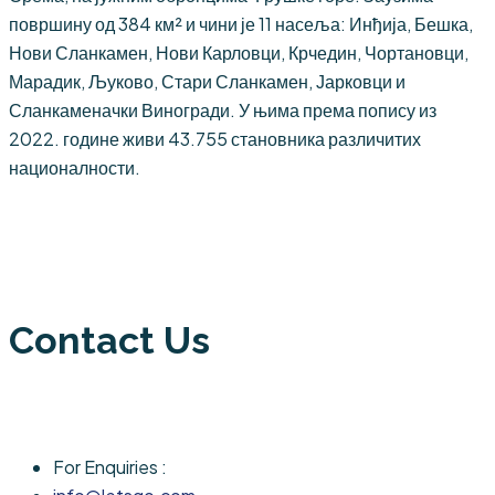
површину од 384 км² и чини је 11 насеља: Инђија, Бешка,
Нови Сланкамен, Нови Карловци, Крчедин, Чортановци,
Марадик, Љуково, Стари Сланкамен, Јарковци и
Сланкаменачки Виногради. У њима према попису из
2022. године живи 43.755 становника различитих
националности.
Contact Us
For Enquiries :