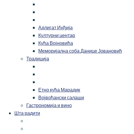
Адлигат Инђија
Културни центар
Кућа Војновића
Меморијална соба Данице Јовановић
Традиција
Етно кућа Марадик
Војвођански салаши
Гастрономија и вино
Шта радити