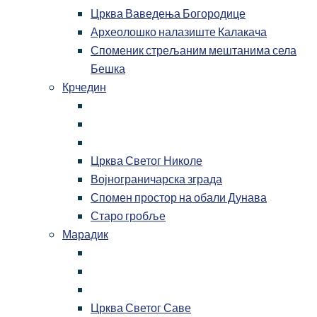
Црква Ваведења Богородице
Археолошко налазиште Калакача
Споменик стрељаним мештанима села
Бешка
Крчедин
Црква Светог Николе
Војнограничарска зграда
Спомен простор на обали Дунава
Старо гробље
Марадик
Црква Светог Саве