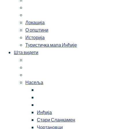
Локација
О општини
Историја
Туристичка мапа Инђије
Шта видети
Насеља
Инђија
Стари Сланкамен
Чортановци