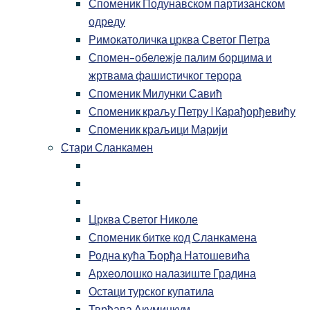
Споменик Подунавском партизанском
одреду
Римокатоличка црква Светог Петра
Спомен-обележје палим борцима и
жртвама фашистичког терора
Споменик Милунки Савић
Споменик краљу Петру I Карађорђевићу
Споменик краљици Марији
Стари Сланкамен
Црква Светог Николе
Споменик битке код Сланкамена
Родна кућа Ђорђа Натошевића
Археолошко налазиште Градина
Остаци турског купатила
Тврђава Акуминкум