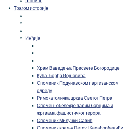
Шопинг
Трагом историје
Инђија
Храм Ваведења Пресвете Богородице
Кућа Ђорђа Војновића
Споменик Подунавском партизанском
одреду
Римокатоличка црква Светог Петра
Спомен-обележје палим борцима и
жртвама фашистичког терора
Споменик Милунки Савић
Споменик краљу Петру I Карађорђевићу