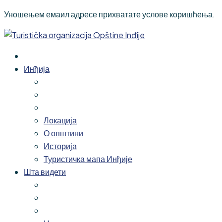
Уношењем емаил адресе прихватате услове коришћења.
Инђија
Локација
О општини
Историја
Туристичка мапа Инђије
Шта видети