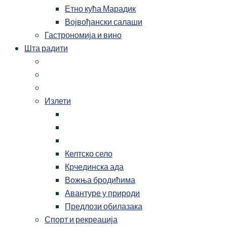
Етно кућа Марадик
Војвођански салаши
Гастрономија и вино
Шта радити
Излети
Келтско село
Крчединска ада
Вожња бродићима
Авантуре у природи
Предлози обилазака
Спорт и рекреација