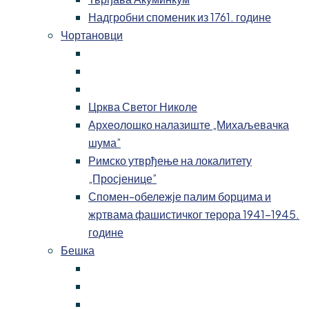
Надгробни споменик из 1761. године
Чортановци
Црква Светог Николе
Археолошко налазиште „Михаљевачка
шума”
Римско утврђење на локалитету
„Просјенице”
Спомен-обележје палим борцима и
жртвама фашистичког терора 1941-1945.
године
Бешка