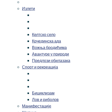
Излети
Келтско село
Крчединска ада
Вожња бродићима
Авантуре у природи
Предлози обилазака
Спорт и рекреација
Бициклизам
Лов и риболов
Манифестације