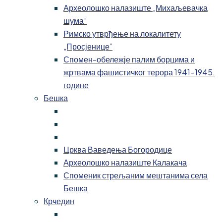
Археолошко налазиште „Михаљевачка
шума”
Римско утврђење на локалитету
„Просјенице”
Спомен-обележје палим борцима и
жртвама фашистичког терора 1941-1945.
године
Бешка
Црква Ваведења Богородице
Археолошко налазиште Калакача
Споменик стрељаним мештанима села
Бешка
Крчедин