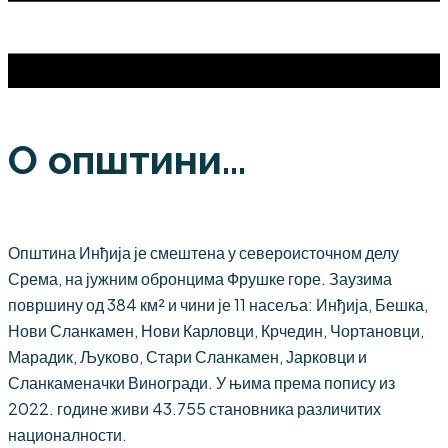
О општини...
Општина Инђија је смештена у североисточном делу
Срема, на јужним обронцима Фрушке горе. Заузима
површину од 384 км² и чини је 11 насеља: Инђија, Бешка,
Нови Сланкамен, Нови Карловци, Крчедин, Чортановци,
Марадик, Љуково, Стари Сланкамен, Јарковци и
Сланкаменачки Виногради. У њима према попису из
2022. године живи 43.755 становника различитих
националности.