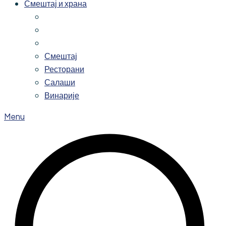
Смештај и храна
Смештај
Ресторани
Салаши
Винарије
Menu