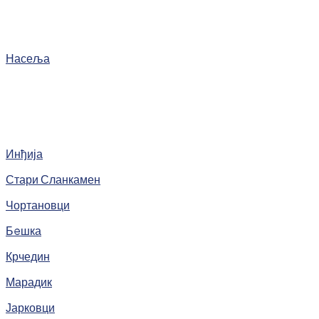
Насеља
Инђија
Стари Сланкамен
Чортановци
Бeшка
Крчедин
Марадик
Јарковци