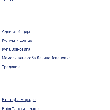
Адлигат Инђија
Културни центар
Кућа Војновића
Меморијална соба Данице Јовановић
Традиција
Етно кућа Марадик
Војвођански салаши