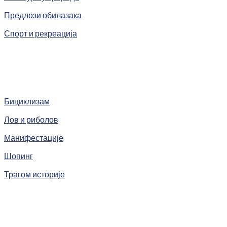
Предлози обилазака
Спорт и рекреација
Бициклизам
Лов и риболов
Манифестације
Шопинг
Трагом историје