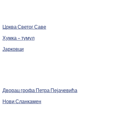
Црква Светог Саве
Хумка – тумул
Јарковци
Дворац грофа Петра Пејачевића
Нови Сланкамен