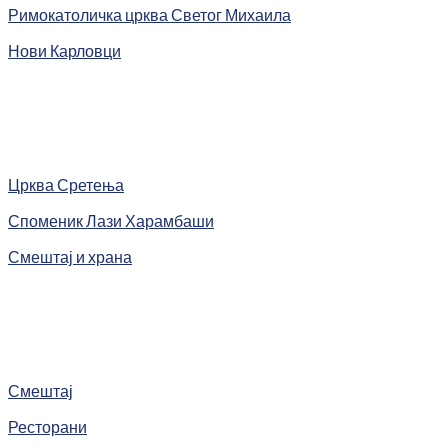
Римокатоличка црква Светог Михаила
Нови Карловци
Црква Сретења
Споменик Лази Харамбаши
Смештај и храна
Смештај
Ресторани