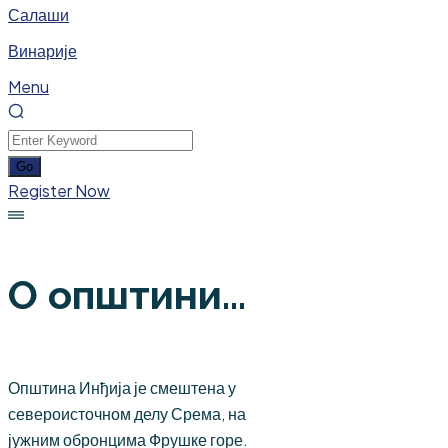
Салаши
Винарије
Menu
Register Now
О општини...
Општина Инђија је смештена у
североисточном делу Срема, на
јужним обронцима Фрушке горе.