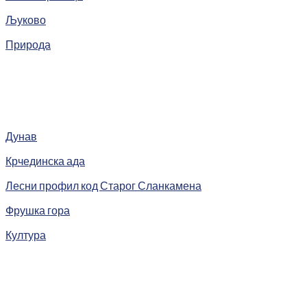
Љуково
Природа
Дунав
Крчединска ада
Лесни профил код Старог Сланкамена
Фрушка гора
Култура