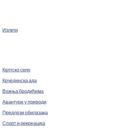
Излети
Келтско село
Крчединска ада
Вожња бродићима
Авантуре у природи
Предлози обилазака
Спорт и рекреација