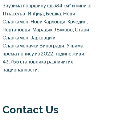
Заузима површину од 384 км² и чини је
11 насеља: Инђија, Бешка, Нови
Сланкамен, Нови Карловци, Крчедин,
Чортановци, Марадик, Љуково, Стари
Сланкамен, Јарковци и
Сланкаменачки Виногради. У њима
према попису из 2022. године живи
43.755 становника различитих
националности.
Contact Us