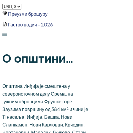
Skip
to
Преузми брошуру
content
Гастро водич - 2026
О општини...
Општина Инђија је смештена у
североисточном делу Срема, на
јужним обронцима Фрушке горе.
Заузима површину од 384 км² и чини је
11 насеља: Инђија, Бешка, Нови
Сланкамен, Нови Карловци, Крчедин,
Чортановци, Марадик, Љуково, Стари