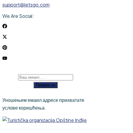
support@letsgo.com
We Are Social :
Пријави се
Уношењем емаил адресе прихватате
услове коришћења.