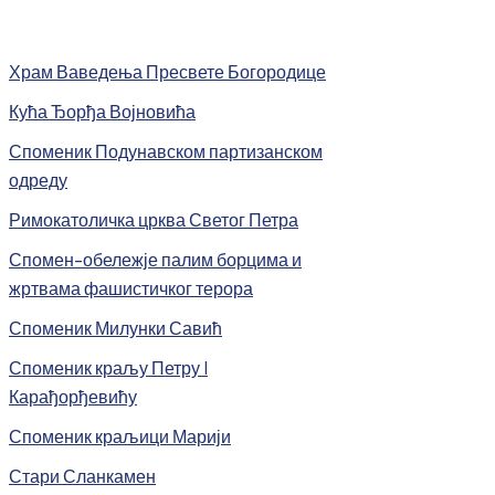
Храм Ваведења Пресвете Богородице
Кућа Ђорђа Војновића
Споменик Подунавском партизанском
одреду
Римокатоличка црква Светог Петра
Спомен-обележје палим борцима и
жртвама фашистичког терора
Споменик Милунки Савић
Споменик краљу Петру I
Карађорђевићу
Споменик краљици Марији
Стари Сланкамен