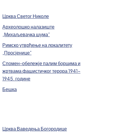
Црква Светог Николе
Археолошко налазиште
„Михаљевачка шума”
Римско утврђење на локалитету
„Просјенице”
Спомен-обележје палим борцима и
жртвама фашистичког терора 1941-
1945. године
Бешка
Црква Ваведења Богородице