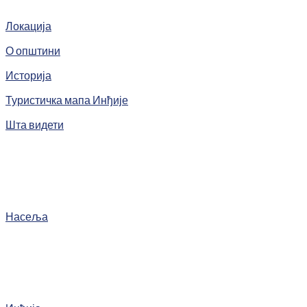
Локација
О општини
Историја
Туристичка мапа Инђије
Шта видети
Насеља