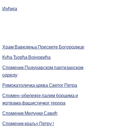
Инђија
Храм Ваведења Пресвете Богородице
Кућа Ђорђа Војновића
Споменик Подунавском партизанском
одреду
Римокатоличка црква Светог Петра
Спомен-обележје палим борцима и
жртвама фашистичког терора
Споменик Милунки Савић
Споменик краљу Петру I