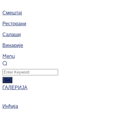
Смештај
Ресторани
Салаши
Винарије
Menu
ГАЛЕРИЈА
Инђија