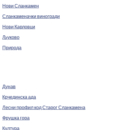
Нови Сланкамен
Сланкаменачки виногради
Нови Карловци
Љуково
Природа
Дунав
Крчединска ада
Лесни профил код Старог Сланкамена
Фрушка гора
Култура