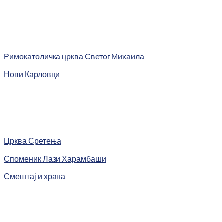
Римокатоличка црква Светог Михаила
Нови Карловци
Црква Сретења
Споменик Лази Харамбаши
Смештај и храна