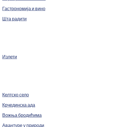
Гастрономија и вино
Шта радити
Излети
Келтско село
Крчединска ада
Вожња бродићима
Авантуре у природи