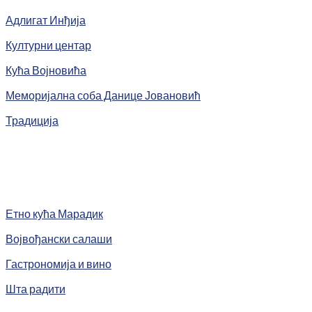
Адлигат Инђија
Културни центар
Кућа Војновића
Меморијална соба Данице Јовановић
Традиција
Етно кућа Марадик
Војвођански салаши
Гастрономија и вино
Шта радити