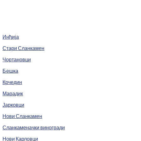
Инђија
Стари Сланкамен
Чортановци
Бeшка
Крчедин
Марадик
Јарковци
Нови Сланкамен
Сланкаменачки виногради
Нови Карловци