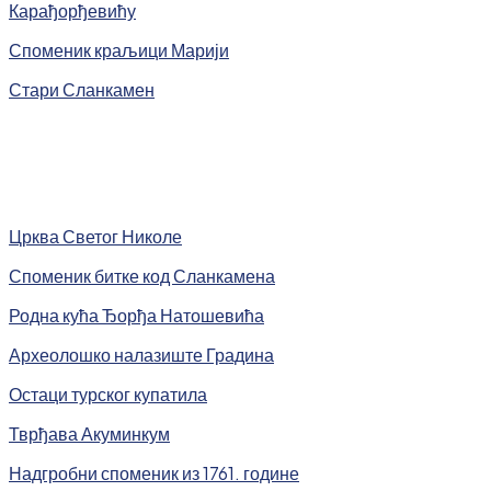
Карађорђевићу
Споменик краљици Марији
Стари Сланкамен
Црква Светог Николе
Споменик битке код Сланкамена
Родна кућа Ђорђа Натошевића
Археолошко налазиште Градина
Остаци турског купатила
Тврђава Акуминкум
Надгробни споменик из 1761. године