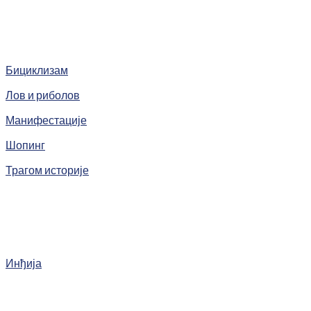
Бициклизам
Лов и риболов
Манифестације
Шопинг
Трагом историје
Инђија