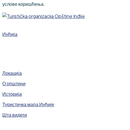
услове коришћења.
Инђија
Локација
О општини
Историја
Туристичка мапа Инђије
Шта видети