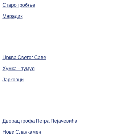
Старо гробље
Марадик
Црква Светог Саве
Хумка – тумул
Јарковци
Дворац грофа Петра Пејачевића
Нови Сланкамен