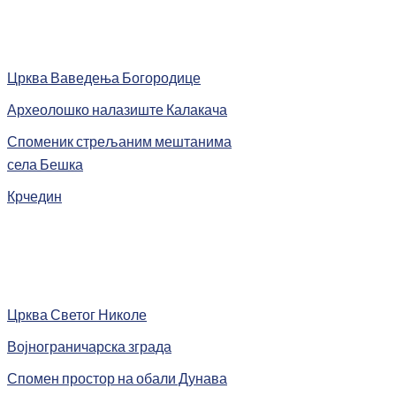
Црква Ваведења Богородице
Археолошко налазиште Калакача
Споменик стрељаним мештанима
села Бешка
Крчедин
Црква Светог Николе
Војнограничарска зграда
Спомен простор на обали Дунава