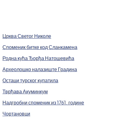
Црква Светог Николе
Споменик битке код Сланкамена
Родна кућа Ђорђа Натошевића
Археолошко налазиште Градина
Остаци турског купатила
Тврђава Акуминкум
Надгробни споменик из 1761. године
Чортановци