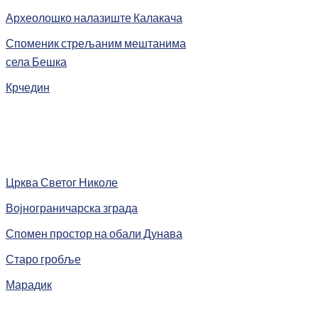
Археолошко налазиште Калакача
Споменик стрељаним мештанима
села Бешка
Крчедин
Црква Светог Николе
Војнограничарска зграда
Спомен простор на обали Дунава
Старо гробље
Марадик