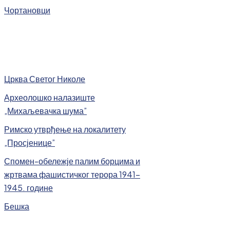
Чортановци
Црква Светог Николе
Археолошко налазиште
„Михаљевачка шума”
Римско утврђење на локалитету
„Просјенице”
Спомен-обележје палим борцима и
жртвама фашистичког терора 1941-
1945. године
Бешка