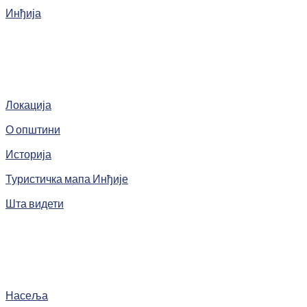
Инђија
Локација
О општини
Историја
Туристичка мапа Инђије
Шта видети
Насеља