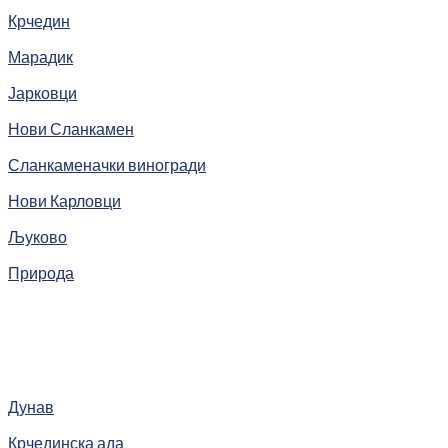
Крчедин
Марадик
Јарковци
Нови Сланкамен
Сланкаменачки виногради
Нови Карловци
Љуково
Природа
Дунав
Крчединска ада