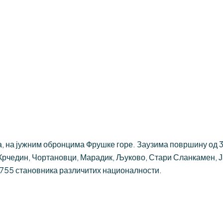
 на јужним обронцима Фрушке горе. Заузима површину од 384
Крчедин, Чортановци, Марадик, Љуково, Стари Сланкамен, 
.755 становника различитих националности.