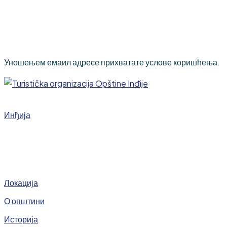
Уношењем емаил адресе прихватате услове коришћења.
Инђија
Локација
О општини
Историја