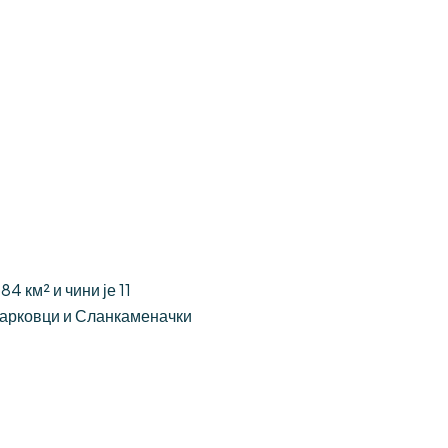
 км² и чини је 11
Јарковци и Сланкаменачки