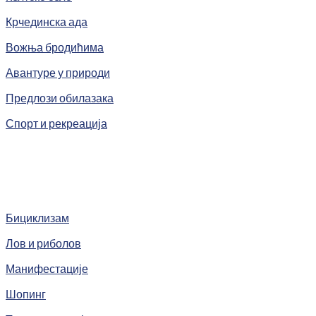
Крчединска ада
Вожња бродићима
Авантуре у природи
Предлози обилазака
Спорт и рекреација
Бициклизам
Лов и риболов
Манифестације
Шопинг