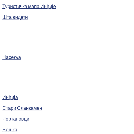
Туристичка мапа Инђије
Шта видети
Насеља
Инђија
Стари Сланкамен
Чортановци
Бeшка