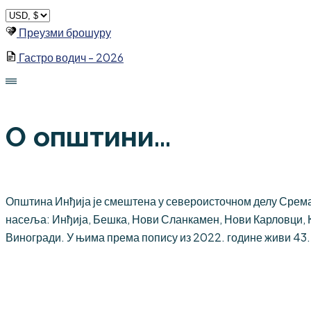
Skip
to
Преузми брошуру
content
Гастро водич - 2026
О општини...
Општина Инђија је смештена у североисточном делу Срема,
насеља: Инђија, Бешка, Нови Сланкамен, Нови Карловци, 
Виногради. У њима према попису из 2022. године живи 43