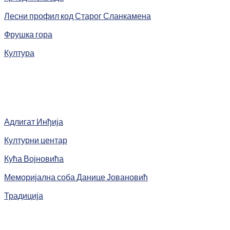
Лесни профил код Старог Сланкамена
Фрушка гора
Култура
Адлигат Инђија
Културни центар
Кућа Војновића
Меморијална соба Данице Јовановић
Традиција