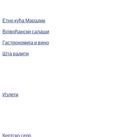
Етно кућа Марадик
Војвођански салаши
Гастрономија и вино
Шта радити
Излети
Келтско село