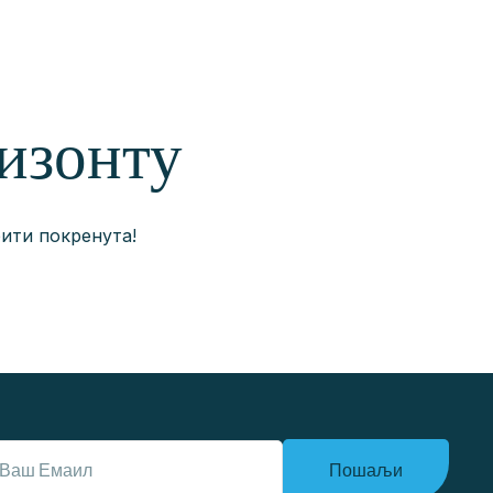
ризонту
бити покренута!
Пошаљи