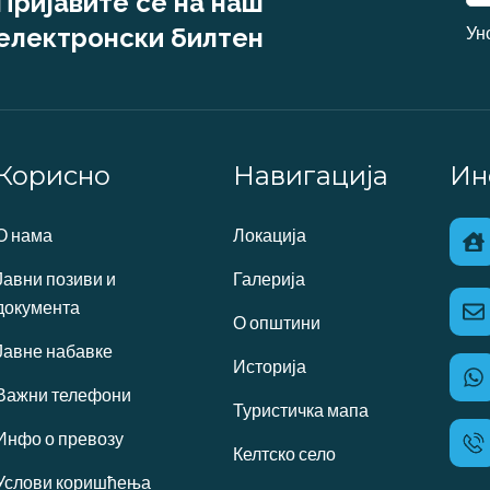
Пријавите се на наш 
Ун
електронски билтен
Корисно
Навигација
Ин
О нама
Локација
Јавни позиви и
Галерија
документа
О општини
Јавне набавке
Историја
Важни телефони
Туристичка мапа
Инфо о превозу
Келтско село
Услови коришћења