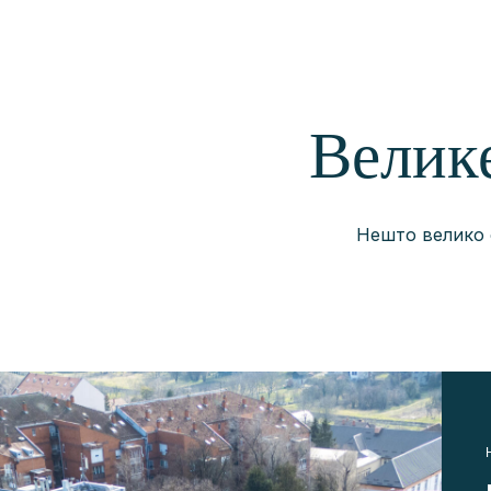
ПЕТРУ I
КАРАЂОРЂЕВИЋУ
СПОМЕНИК КРАЉИЦИ
МАРИЈИ
Велике
Нешто велико с