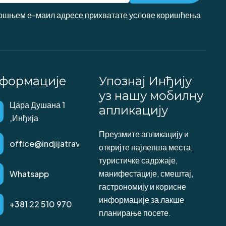
ошњем е-маил адресе прихватате
услове коришћења
формације
Упознај Инђију
уз нашу мобилну
Цара Душана 1
апликацију
,Инђија
Преузмите апликацију и
office@indjijatravel.rs
откријте најлепша места,
туристичке садржаје,
манифестације, смештај,
Whatsapp
гастрономију и корисне
информације за лакше
+381 22 510 970
планирање посете.