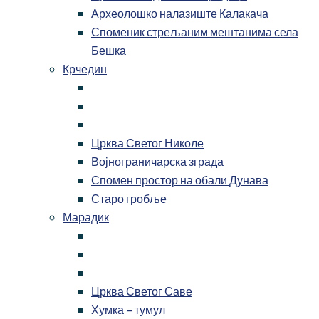
Археолошко налазиште Калакача
Споменик стрељаним мештанима села
Бешка
Крчедин
Црква Светог Николе
Војнограничарска зграда
Спомен простор на обали Дунава
Старо гробље
Марадик
Црква Светог Саве
Хумка – тумул