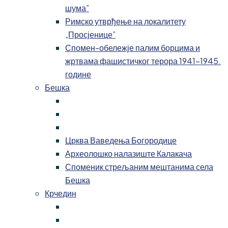
шума”
Римско утврђење на локалитету
„Просјенице”
Спомен-обележје палим борцима и
жртвама фашистичког терора 1941-1945.
године
Бешка
Црква Ваведења Богородице
Археолошко налазиште Калакача
Споменик стрељаним мештанима села
Бешка
Крчедин