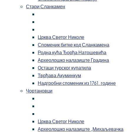
Стари Сланкамен
Црква Светог Николе
Споменик битке код Сланкамена
Родна кућа Ђорђа Натошевића
Археолошко налазиште Градина
Остаци турског купатила
Тврђава Акуминкум
Надгробни споменик из 1761. године
Чортановци
Црква Светог Николе
Археолошко налазиште „Михаљевачка