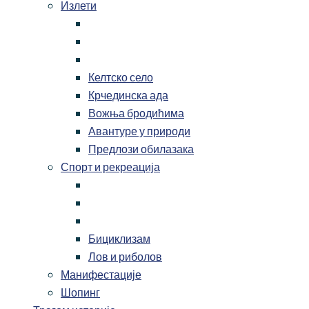
Излети
Келтско село
Крчединска ада
Вожња бродићима
Авантуре у природи
Предлози обилазака
Спорт и рекреација
Бициклизам
Лов и риболов
Манифестације
Шопинг