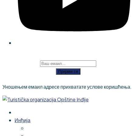
Пријави се
Уношењем емаил адресе прихватате услове коришћења.
Инђија