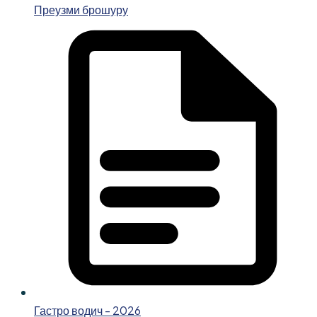
Преузми брошуру
Гастро водич - 2026