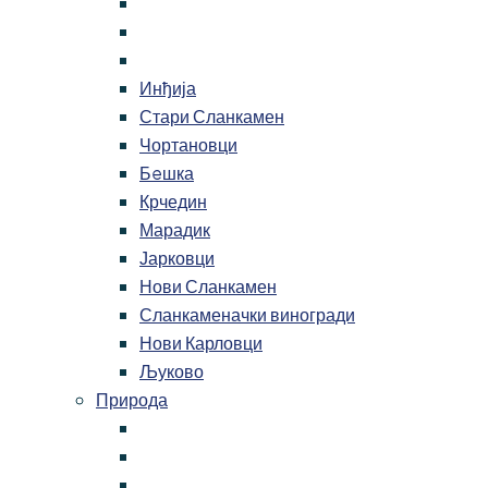
Инђија
Стари Сланкамен
Чортановци
Бeшка
Крчедин
Марадик
Јарковци
Нови Сланкамен
Сланкаменачки виногради
Нови Карловци
Љуково
Природа