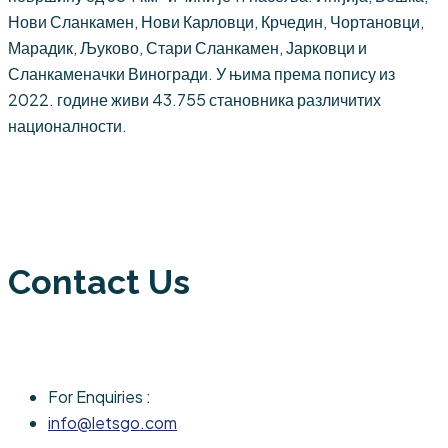
Нови Сланкамен, Нови Карловци, Крчедин, Чортановци,
Марадик, Љуково, Стари Сланкамен, Јарковци и
Сланкаменачки Виногради. У њима према попису из
2022. године живи 43.755 становника различитих
националности.
Contact Us
For Enquiries :
info@letsgo.com