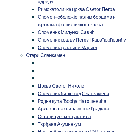
одреду
Римокатоличка црква Светог Петра
Спомен-обележје палим борцима и
жртвама фашистичког терора
Споменик Милунки Савић
Споменик краљу Петру I Карађорђевићу
Споменик краљици Марији
Стари Сланкамен
Црква Светог Николе
Споменик битке код Сланкамена
Родна кућа Ђорђа Натошевића
Археолошко налазиште Градина
Остаци турског купатила
Тврђава Акуминкум
Надгробни споменик из 1761. године