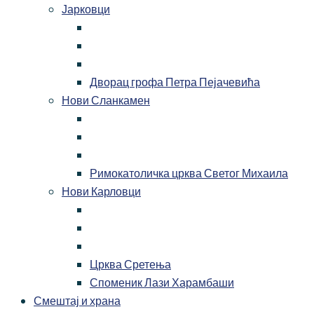
Јарковци
Дворац грофа Петра Пејачевића
Нови Сланкамен
Римокатоличка црква Светог Михаила
Нови Карловци
Црква Сретења
Споменик Лази Харамбаши
Смештај и храна