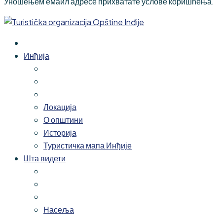
Уношењем емаил адресе прихватате услове коришћења.
Инђија
Локација
О општини
Историја
Туристичка мапа Инђије
Шта видети
Насеља