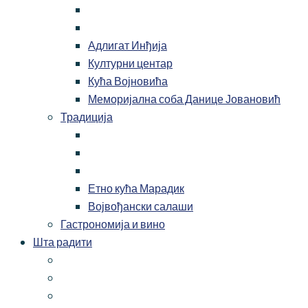
Адлигат Инђија
Културни центар
Кућа Војновића
Меморијална соба Данице Јовановић
Традиција
Етно кућа Марадик
Војвођански салаши
Гастрономија и вино
Шта радити