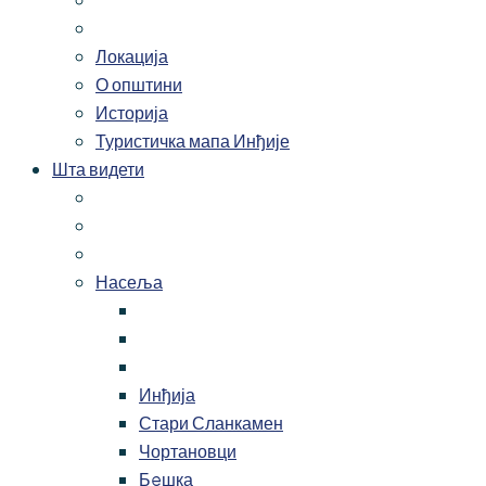
Локација
О општини
Историја
Туристичка мапа Инђије
Шта видети
Насеља
Инђија
Стари Сланкамен
Чортановци
Бeшка