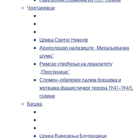
Чортановци
Црква Светог Николе
Археолошко налазиште „Михаљевачка
шума”
Римско утврђење на локалитету
„Просјенице”
Спомен-обележје палим борцима и
жртвама фашистичког терора 1941-1945.
године
Бешка
Црква Ваведења Богородице