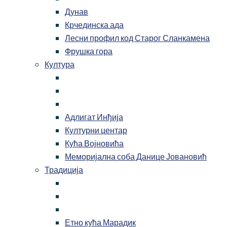
Дунав
Крчединска ада
Лесни профил код Старог Сланкамена
Фрушка гора
Култура
Адлигат Инђија
Културни центар
Кућа Војновића
Меморијална соба Данице Јовановић
Традиција
Етно кућа Марадик