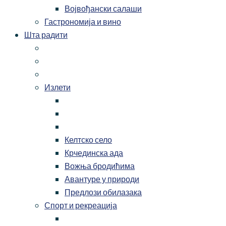
Војвођански салаши
Гастрономија и вино
Шта радити
Излети
Келтско село
Крчединска ада
Вожња бродићима
Авантуре у природи
Предлози обилазака
Спорт и рекреација