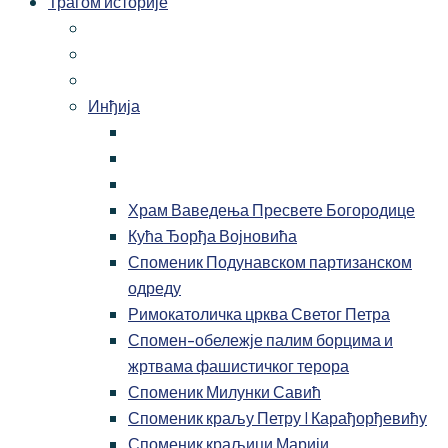
Трагом историје
Инђија
Храм Ваведења Пресвете Богородице
Кућа Ђорђа Војновића
Споменик Подунавском партизанском
одреду
Римокатоличка црква Светог Петра
Спомен-обележје палим борцима и
жртвама фашистичког терора
Споменик Милунки Савић
Споменик краљу Петру I Карађорђевићу
Споменик краљици Марији