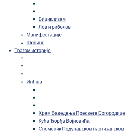
Бициклизам
Лов и риболов
Манифестације
Шопинг
Трагом историје
Инђија
Храм Ваведења Пресвете Богородице
Кућа Ђорђа Војновића
Споменик Подунавском партизанском