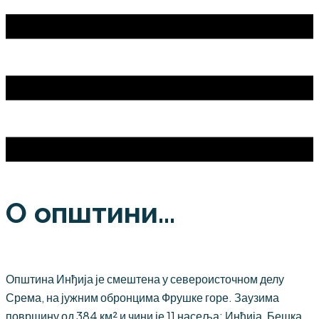
О општини...
Општина Инђија је смештена у североисточном делу
Срема, на јужним обронцима Фрушке горе. Заузима
површину од 384 км² и чини је 11 насеља: Инђија, Бешка,