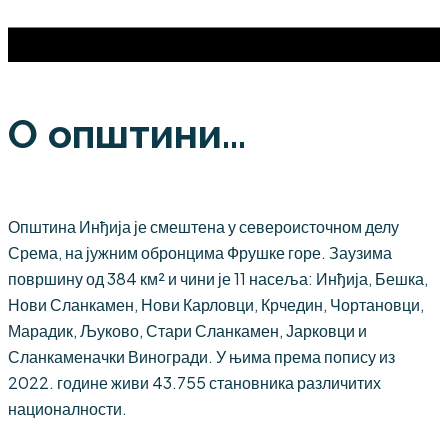
О општини...
Општина Инђија је смештена у североисточном делу
Срема, на јужним обронцима Фрушке горе. Заузима
површину од 384 км² и чини је 11 насеља: Инђија, Бешка,
Нови Сланкамен, Нови Карловци, Крчедин, Чортановци,
Марадик, Љуково, Стари Сланкамен, Јарковци и
Сланкаменачки Виногради. У њима према попису из
2022. године живи 43.755 становника различитих
националности.