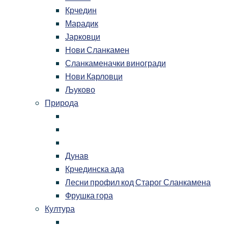
Крчедин
Марадик
Јарковци
Нови Сланкамен
Сланкаменачки виногради
Нови Карловци
Љуково
Природа
Дунав
Крчединска ада
Лесни профил код Старог Сланкамена
Фрушка гора
Култура